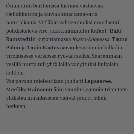
Õunapuun baritonissa hieman vastaavaa
riehakkuutta ja kuviakumartamatonta
naturalismia. Vieläkin vahvemmaksi muodostui
pohdiskeleva vire, joka kulminoitui
Rafael ”Rafu”
Ramstedtin
kirjoittamassa
Rosvo-Roopessa
.
Tauno
Palon
ja
Tapio Rautavaaran
levyttämän balladin
virolaisessa versiossa ryöväri seilasi Saarenmaan
vesillä mutta tuli yhtä lailla vangituksi kultaisin
kahlein.
Vastaavaan mielentilaan johdatti
Lepaseree
.
Meelika Hainsoon
ääni vangitsi, samoin trion tatsi
yhdistää musiikissaan vahvat juuret tähän
hetkeen.