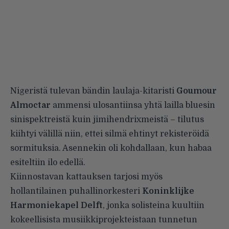
Nigeristä tulevan bändin laulaja-kitaristi
Goumour
Almoctar
ammensi ulosantiinsa yhtä lailla bluesin
sinispektreistä kuin jimihendrixmeistä – tilutus
kiihtyi välillä niin, ettei silmä ehtinyt rekisteröidä
sormituksia. Asennekin oli kohdallaan, kun habaa
esiteltiin ilo edellä.
Kiinnostavan kattauksen tarjosi myös
hollantilainen puhallinorkesteri
Koninklijke
Harmoniekapel Delft
, jonka solisteina kuultiin
kokeellisista musiikkiprojekteistaan tunnetun