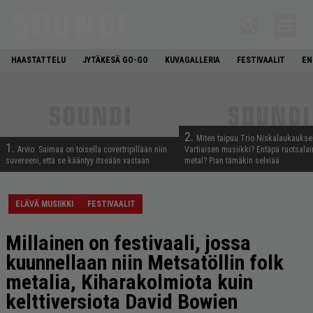
HAASTATTELU
JYTÄKESÄ GO-GO
KUVAGALLERIA
FESTIVAALIT
EN
2.
Miten taipuu Trio Niskalaukaukse
1.
Arvio: Saimaa on toisella covertripillään niin
Vartiaisen musiikki? Entäpä ruotsala
suvereeni, että se kääntyy itseään vastaan
metal? Pian tämäkin selviää
ELÄVÄ MUSIIKKI
FESTIVAALIT
Millainen on festivaali, jossa
kuunnellaan niin Metsatöllin folk
metalia, Kiharakolmiota kuin
kelttiversiota David Bowien