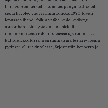
sijaitsee toimintojen leikkauspisteestä: niin
linnavuoren keikoille kuin kaupungin estradeille
sieltä kävelee viidessä minuutissa. 1980-luvun
lopussa Viljandi-folkin vetäjä Ando Kiviberg
samanhenkisine ystävineen opiskeli
nimenomaisessa rakennuksessa operoinneessa
kulttuurikoulussa ja snsimmäisinä festarivuosina
pytingin olutravintolassa järjestettiin konsertteja.