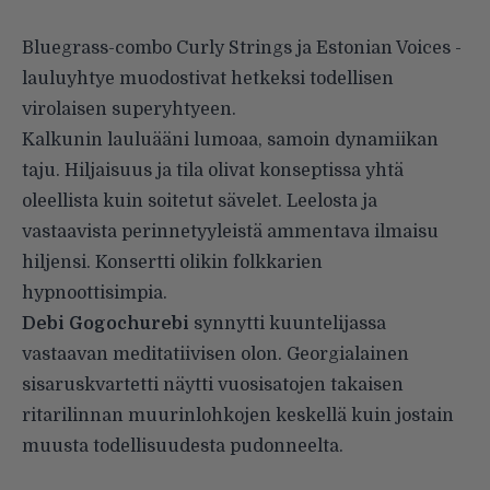
Bluegrass-combo Curly Strings ja Estonian Voices -
lauluyhtye muodostivat hetkeksi todellisen
virolaisen superyhtyeen.
Kalkunin lauluääni lumoaa, samoin dynamiikan
taju. Hiljaisuus ja tila olivat konseptissa yhtä
oleellista kuin soitetut sävelet. Leelosta ja
vastaavista perinnetyyleistä ammentava ilmaisu
hiljensi. Konsertti olikin folkkarien
hypnoottisimpia.
Debi Gogochurebi
synnytti kuuntelijassa
vastaavan meditatiivisen olon. Georgialainen
sisaruskvartetti näytti vuosisatojen takaisen
ritarilinnan muurinlohkojen keskellä kuin jostain
muusta todellisuudesta pudonneelta.