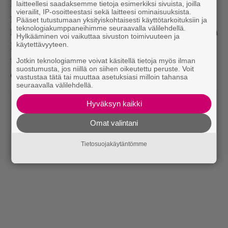
laitteellesi saadaksemme tietoja esimerkiksi sivuista, joilla
Bombinon tuaregi-meininki vei ajatukset
vierailit, IP-osoitteestasi sekä laitteesi ominaisuuksista.
puolestaan Saharan eteläpuoliseen todellisuuteen.
Pääset tutustumaan yksityiskohtaisesti käyttötarkoituksiin ja
teknologiakumppaneihimme seuraavalla välilehdellä.
Nelikko tuotti
Tinariwenin
ja
Imarhanin
kaltaista
Hylkääminen voi vaikuttaa sivuston toimivuuteen ja
käytettävyyteen.
kitaraorientoitunutta piiskausta, josta korva poimi
Jotkin teknologiamme voivat käsitellä tietoja myös ilman
tamasheqin kielellä riimitellyn lyriikan tuoman
suostumusta, jos niillä on siihen oikeutettu peruste. Voit
eksotiikan rinnalle tuttuja elementtejä.
vastustaa tätä tai muuttaa asetuksiasi milloin tahansa
seuraavalla välilehdellä.
Hyväksyn kaikki
Omat valintani
Tietosuojakäytäntömme