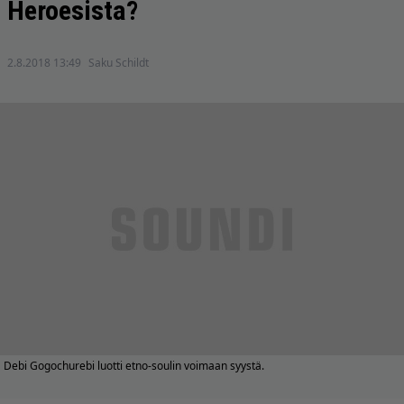
Heroesista?
2.8.2018 13:49
Saku Schildt
Debi Gogochurebi luotti etno-soulin voimaan syystä.