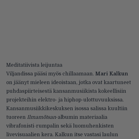
Meditatiivista leijuntaa
Viljandissa pääsi myös chillaamaan.
Mari Kalkun
on jäänyt mieleen ideoistaan, jotka ovat kaartuneet
puhdaspiirteisestä kansanmusiikista kokeellisiin
projekteihin elektro- ja hiphop-ulottuvuuksissa.
Kansanmusiikkikeskuksen isossa salissa kuultiin
tuoreen
Ilmamõtsan
-albumin materiaalia
vibrafonisti-rumpalin sekä luomuhenkisten
livevisuaalien kera. Kalkun itse vastasi laulun