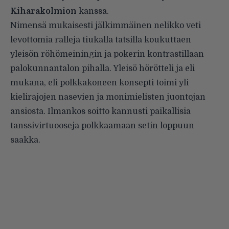
Kiharakolmion
kanssa.
Nimensä mukaisesti jälkimmäinen nelikko veti
levottomia ralleja tiukalla tatsilla koukuttaen
yleisön röhömeiningin ja pokerin kontrastillaan
palokunnantalon pihalla. Yleisö hörötteli ja eli
mukana, eli polkkakoneen konsepti toimi yli
kielirajojen nasevien ja monimielisten juontojan
ansiosta. Ilmankos soitto kannusti paikallisia
tanssivirtuooseja polkkaamaan setin loppuun
saakka.