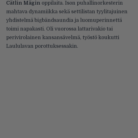
Cätlin Mägin
oppilaita. Ison puhallinorkesterin
mahtava dynamiikka sekä settilistan tyylitajuinen
yhdistelmä bigbändsaundia ja luomuperinnettä
toimi napakasti. Oli vuorossa lattarivakio tai
perivirolainen kansansävelmä, työstö koukutti
Laululavan porottuksessakin.