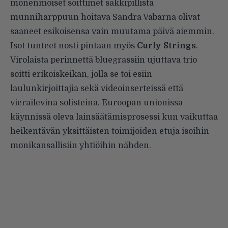
monenmoiset soittimet säkkipillistä
munniharppuun hoitava Sandra Vabarna olivat
saaneet esikoisensa vain muutama päivä aiemmin.
Isot tunteet nosti pintaan myös
Curly Strings
.
Virolaista perinnettä bluegrassiin ujuttava trio
soitti erikoiskeikan, jolla se toi esiin
laulunkirjoittajia sekä videoinserteissä että
vierailevina solisteina. Euroopan unionissa
käynnissä oleva lainsäätämisprosessi kun vaikuttaa
heikentävän yksittäisten toimijoiden etuja isoihin
monikansallisiin yhtiöihin nähden.