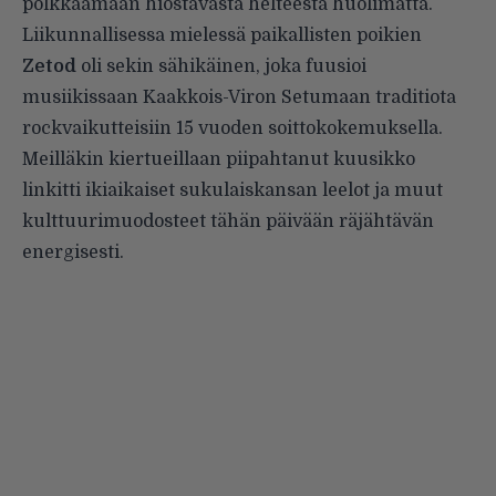
polkkaamaan hiostavasta helteestä huolimatta.
Liikunnallisessa mielessä paikallisten poikien
Zetod
oli sekin sähikäinen, joka fuusioi
musiikissaan Kaakkois-Viron Setumaan traditiota
rockvaikutteisiin 15 vuoden soittokokemuksella.
Meilläkin kiertueillaan piipahtanut kuusikko
linkitti ikiaikaiset sukulaiskansan leelot ja muut
kulttuurimuodosteet tähän päivään räjähtävän
energisesti.