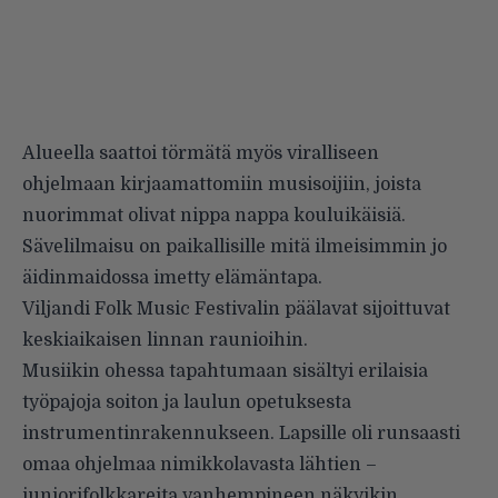
Alueella saattoi törmätä myös viralliseen
ohjelmaan kirjaamattomiin musisoijiin, joista
nuorimmat olivat nippa nappa kouluikäisiä.
Sävelilmaisu on paikallisille mitä ilmeisimmin jo
äidinmaidossa imetty elämäntapa.
Viljandi Folk Music Festivalin päälavat sijoittuvat
keskiaikaisen linnan raunioihin.
Musiikin ohessa tapahtumaan sisältyi erilaisia
työpajoja soiton ja laulun opetuksesta
instrumentinrakennukseen. Lapsille oli runsaasti
omaa ohjelmaa nimikkolavasta lähtien –
juniorifolkkareita vanhempineen näkyikin