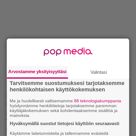
Arvostamme yksityisyyttäsi
Valintasi
Tarvitsemme suostumuksesi tarjotaksemme
henkilökohtaisen käyttökokemuksen
Hienoja hetkiä oli muun muassa, kun kolmikko sai
Me ja huolellisesti valitsemamme
88 teknologiakumppania
rinnalleen
Estonian Voicesin
– yhdessä heistä
hyödynnämme henkilötietoja tarjotaksemme paremman
käyttäjäkokemuksen sekä kohdentaaksemme sisältöä ja
muodostui todellisen virolainen superyhtye.
mainoksia.
Yleisö osallistui skottibändi Hó-rón keikkaan
Hyväksymällä suostut tietojesi käyttöön seuraavasti
tanssillisin aktiviteetein.
Käytämme laitetunnisteita ja tallennamme evästeitä