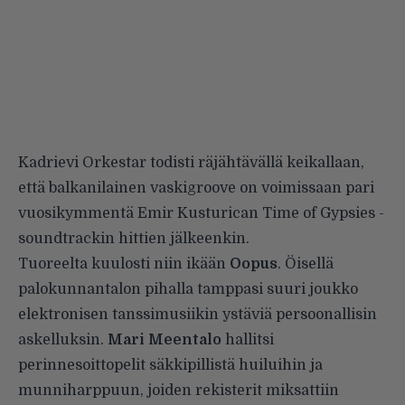
Kadrievi Orkestar todisti räjähtävällä keikallaan,
että balkanilainen vaskigroove on voimissaan pari
vuosikymmentä Emir Kusturican Time of Gypsies -
soundtrackin hittien jälkeenkin.
Tuoreelta kuulosti niin ikään
Oopus
. Öisellä
palokunnantalon pihalla tamppasi suuri joukko
elektronisen tanssimusiikin ystäviä persoonallisin
askelluksin.
Mari Meentalo
hallitsi
perinnesoittopelit säkkipillistä huiluihin ja
munniharppuun, joiden rekisterit miksattiin