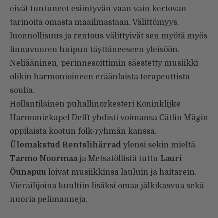
eivät tuntuneet esiintyvän vaan vain kertovan
tarinoita omasta maailmastaan. Välittömyys,
luonnollisuus ja rentous välittyivät sen myötä myös
linnavuoren huipun täyttäneeseen yleisöön.
Neliääninen, perinnesoittimin säestetty musiikki
olikin harmonioineen eräänlaista terapeuttista
soulia.
Hollantilainen puhallinorkesteri Koninklijke
Harmoniekapel Delft yhdisti voimansa Cätlin Mägin
oppilaista kootun folk-ryhmän kanssa.
Ülemakstud Rentslihärrad
ylensi sekin mieltä.
Tarmo Noormaa
ja Metsatöllistä tuttu
Lauri
Õunapuu
loivat musiikkinsa lauluin ja haitarein.
Vierailijoina kuultiin lisäksi omaa jälkikasvua sekä
nuoria pelimanneja.