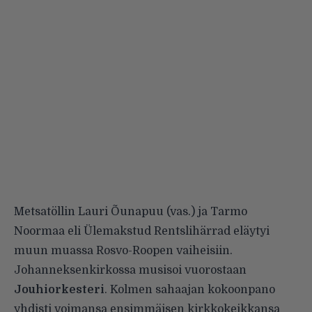
Metsatöllin Lauri Õunapuu (vas.) ja Tarmo
Noormaa eli Ülemakstud Rentslihärrad eläytyi
muun muassa Rosvo-Roopen vaiheisiin.
Johanneksenkirkossa musisoi vuorostaan
Jouhiorkesteri
. Kolmen sahaajan kokoonpano
yhdisti voimansa ensimmäisen kirkkokeikkansa