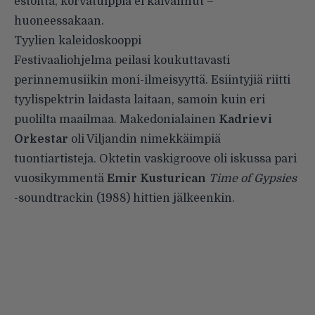
estoitta, korvatulppia ei kaivannut –
huoneessakaan.
Tyylien kaleidoskooppi
Festivaaliohjelma peilasi koukuttavasti
perinnemusiikin moni-ilmeisyyttä. Esiintyjiä riitti
tyylispektrin laidasta laitaan, samoin kuin eri
puolilta maailmaa. Makedonialainen
Kadrievi
Orkestar
oli Viljandin nimekkäimpiä
tuontiartisteja. Oktetin vaskigroove oli iskussa pari
vuosikymmentä
Emir Kusturican
Time of Gypsies
-soundtrackin (1988) hittien jälkeenkin.