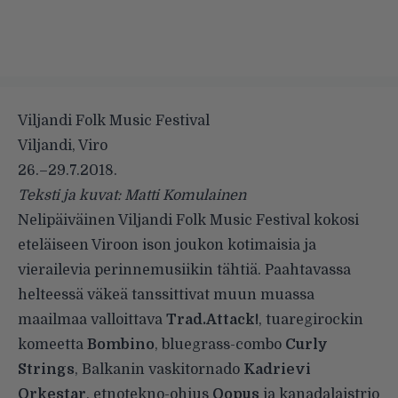
Viljandi Folk Music Festival
Viljandi, Viro
26.–29.7.2018.
Teksti ja kuvat: Matti Komulainen
Nelipäiväinen Viljandi Folk Music Festival kokosi
eteläiseen Viroon ison joukon kotimaisia ja
vierailevia perinnemusiikin tähtiä. Paahtavassa
helteessä väkeä tanssittivat muun muassa
maailmaa valloittava
Trad.Attack!
, tuaregirockin
komeetta
Bombino
, bluegrass-combo
Curly
Strings
, Balkanin vaskitornado
Kadrievi
Orkestar
, etnotekno-ohjus
Oopus
ja kanadalaistrio