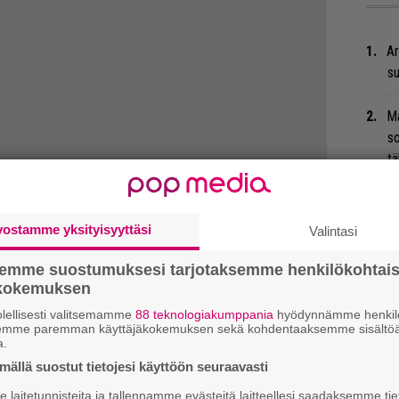
Ar
su
Ma
so
tä
”S
M
vostamme yksityisyyttäsi
Valintasi
A
semme suostumuksesi tarjotaksemme henkilökohtai
ökokemuksen
Gu
su
lellisesti valitsemamme
88 teknologiakumppania
hyödynnämme henkilö
semme paremman käyttäjäkokemuksen sekä kohdentaaksemme sisältöä
ko
a.
ällä suostut tietojesi käyttöön seuraavasti
Tä
laitetunnisteita ja tallennamme evästeitä laitteellesi saadaksemme tie
ka