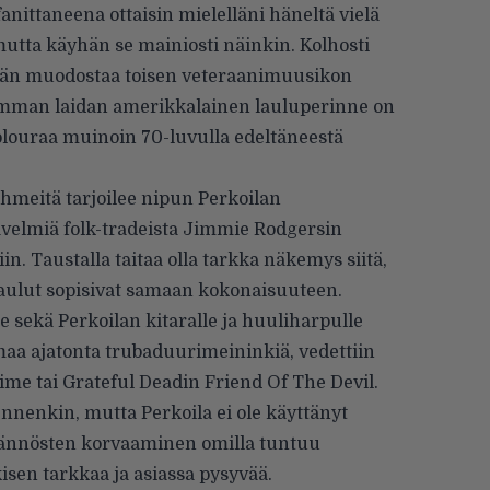
anittaneena ottaisin mielelläni häneltä vielä
mutta käyhän se mainiosti näinkin. Kolhosti
hän muodostaa toisen veteraanimuusikon
mman laidan amerikkalainen lauluperinne on
louraa muinoin 70-luvulla edeltäneestä
hmeitä tarjoilee nipun Perkoilan
velmiä folk-tradeista Jimmie Rodgersin
in. Taustalla taitaa olla tarkka näkemys siitä,
laulut sopisivat samaan kokonaisuuteen.
e sekä Perkoilan kitaralle ja huuliharpulle
maa ajatonta trubaduurimeininkiä, vedettiin
ime tai Grateful Deadin Friend Of The Devil.
nnenkin, mutta Perkoila ei ole käyttänyt
äännösten korvaaminen omilla tuntuu
kisen tarkkaa ja asiassa pysyvää.