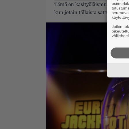
esimerkiks
Tämä on käsityöläismusiikkia, j
tutustuma
kun jotain tällaista sattuu tekem
seuraaval
käytettäv
Jotkin te
oikeutett
välilehdel