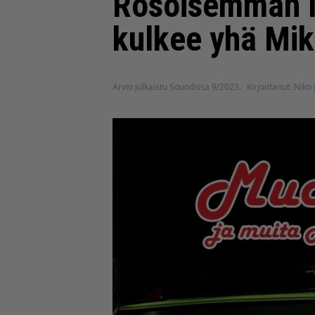
Rosoisemman la
kulkee yhä Mi
Arvio julkaistu Soundissa 9/2023.
Kirjoittanut: Niko