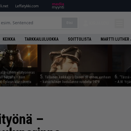
i.net
Leffatykki.com
Etsi
KIRJAUDU
KEIKKA
TARKKAILULUOKKA
SOITTOLISTA
MARTTI LUTHER 
lla nähtiin yllätysvieras
5.
6.
n huipulta – näin
Tällainen keikkajyrä Queen oli ennen vanhaan
”Tässä 
b Dylanin klassikosta
– katso tulinen livetallenne vuodelta 1979
– A.W. Yrjä
ityönä –