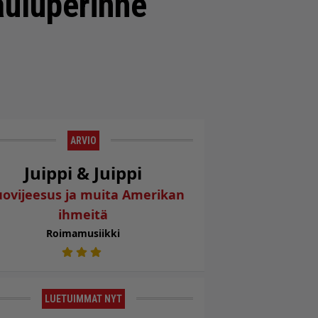
auluperinne
ARVIO
Juippi & Juippi
ovijeesus ja muita Amerikan
ihmeitä
Roimamusiikki
LUETUIMMAT NYT