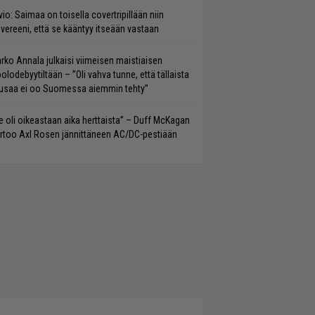
vio: Saimaa on toisella covertripillään niin
vereeni, että se kääntyy itseään vastaan
rko Annala julkaisi viimeisen maistiaisen
olodebyytiltään – ”Oli vahva tunne, että tällaista
saa ei oo Suomessa aiemmin tehty”
e oli oikeastaan aika herttaista” – Duff McKagan
rtoo Axl Rosen jännittäneen AC/DC-pestiään