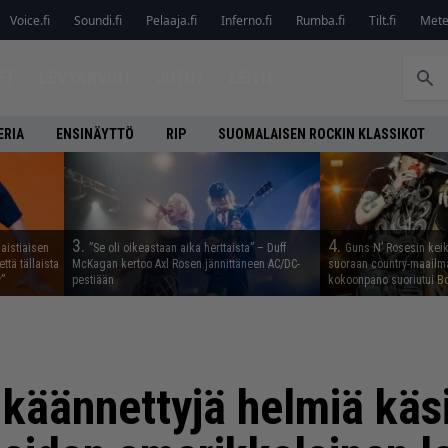
Voice.fi
Soundi.fi
Pelaaja.fi
Inferno.fi
Rumba.fi
Tilt.fi
Metel
ET
LEVYARVIOT
JUTUT
LEHTI
ERIA
ENSINÄYTTÖ
RIP
SUOMALAISEN ROCKIN KLASSIKOT
3.
4.
aistiaisen
”Se oli oikeastaan aika herttaista” – Duff
Guns N’ Rosesin keika
ttä tällaista
McKagan kertoo Axl Rosen jännittäneen AC/DC-
suoraan country-maailma
”
pestiään
kokoonpano suoriutui Bo
i käännettyjä helmiä käs