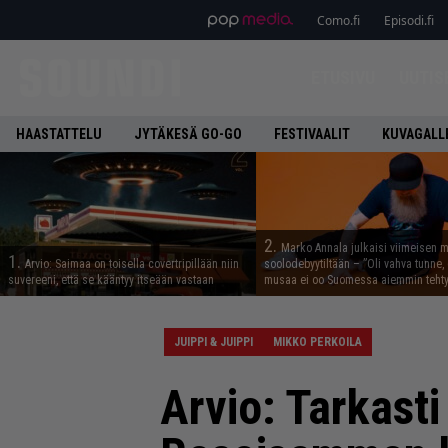
Como.fi
Episodi.fi
ETUSIVU
UUTIS
HAASTATTELU
JYTÄKESÄ GO-GO
FESTIVAALIT
KUVAGALL
2.
Marko Annala julkaisi viimeisen m
1.
Arvio: Saimaa on toisella covertripillään niin
soolodebyytiltään – ”Oli vahva tunne, e
suvereeni, että se kääntyy itseään vastaan
musaa ei oo Suomessa aiemmin tehty
JUIPPI & JUIPPI
MIKKO PERKOILA
Arvio: Tarkast