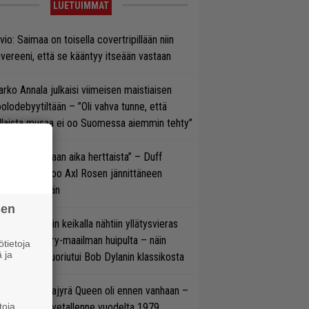
LUETUIMMAT
vio: Saimaa on toisella covertripillään niin
vereeni, että se kääntyy itseään vastaan
rko Annala julkaisi viimeisen maistiaisen
olodebyytiltään – ”Oli vahva tunne, että
llaista musaa ei oo Suomessa aiemmin tehty”
e oli oikeastaan aika herttaista” – Duff
cKagan kertoo Axl Rosen jännittäneen
C/DC-pestiään
sen
ns N’ Rosesin keikalla nähtiin yllätysvieras
oraan country-maailman huipulta – näin
tietoja
 ja
koonpano suoriutui Bob Dylanin klassikosta
llainen keikkajyrä Queen oli ennen vanhaan –
toja
tso tulinen livetallenne vuodelta 1979