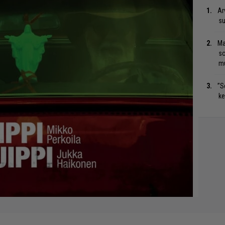
Ar
su
Ma
so
mu
”S
ke