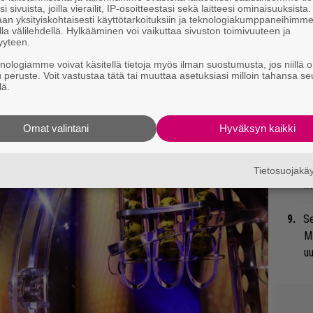
i sivuista, joilla vierailit, IP-osoitteestasi sekä laitteesi ominaisuuksista
ota on hemmetin mukava kuunnella silloin,
an yksityiskohtaisesti käyttötarkoituksiin ja teknologiakumppaneihimm
ään mieli.
la välilehdellä. Hylkääminen voi vaikuttaa sivuston toimivuuteen ja
”T
yyteen.
A.
knologiamme voivat käsitellä tietoja myös ilman suostumusta, jos niillä o
u peruste. Voit vastustaa tätä tai muuttaa asetuksiasi milloin tahansa se
An
lä.
bi
vi
Omat valintani
Hyväksyn kaikki
Mi
Va
Tietosuojak
me
Se
Ma
uu