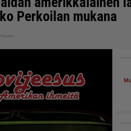
idan amerikkalainen l
kko Perkoilan mukana
 Peltonen.
Mu