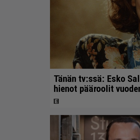
Tänän tv:ssä: Esko Sal
hienot pääroolit vuod