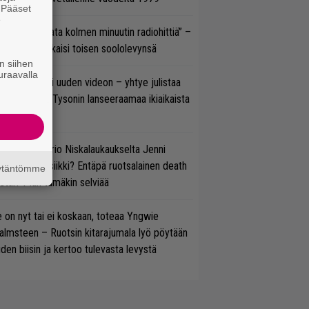
. Pääset
e
ässä ei jahdata kolmen minuutin radiohittiä” –
W. Yrjänä julkaisi toisen soololevynsä
n siihen
uraavalla
thrax julkaisi uuden videon – yhtye julistaa
isillään Mike Tysonin lanseeraamaa ikiaikaista
isautta
ten taipuu Trio Niskalaukaukselta Jenni
rtiaisen musiikki? Entäpä ruotsalainen death
äytäntömme
tal? Pian tämäkin selviää
 on nyt tai ei koskaan, toteaa Yngwie
lmsteen – Ruotsin kitarajumala lyö pöytään
den biisin ja kertoo tulevasta levystä