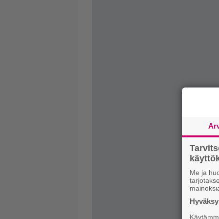
Ar
Tarvit
käytt
Me ja huo
tarjotak
mainoksi
Hyväksym
Käytämme 