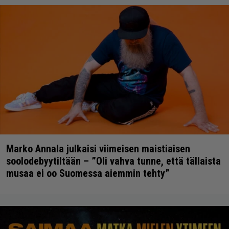
Marko Annala julkaisi viimeisen maistiaisen
soolodebyytiltään – ”Oli vahva tunne, että tällaista
musaa ei oo Suomessa aiemmin tehty”