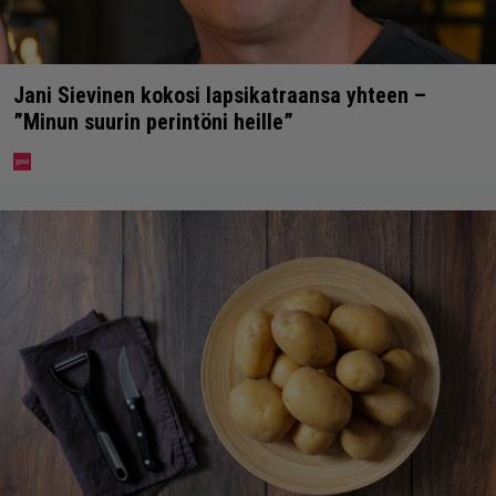
Jani Sievinen kokosi lapsikatraansa yhteen –
”Minun suurin perintöni heille”