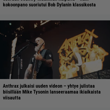
kokoonpano suoriutui Bob Dylanin klassikosta
Anthrax julkaisi uuden videon – yhtye julistaa
biisillään Mike Tysonin lanseeraamaa ikiaikaista
viisautta