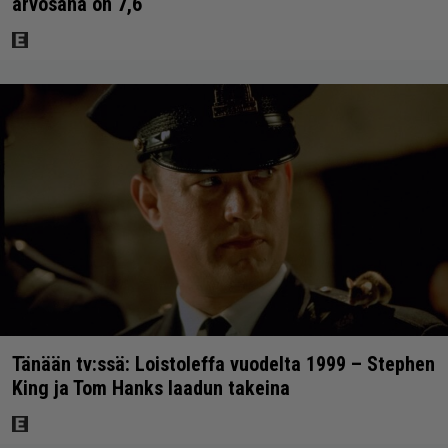
arvosana on 7,6
Tänään tv:ssä: Loistoleffa vuodelta 1999 – Stephen
King ja Tom Hanks laadun takeina