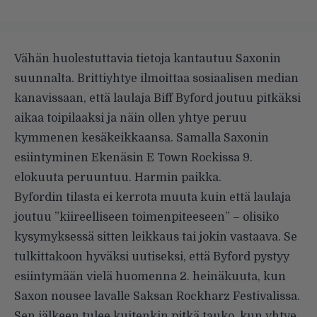
Vähän huolestuttavia tietoja kantautuu Saxonin
suunnalta. Brittiyhtye ilmoittaa
sosiaalisen median
kanavissaan
, että laulaja Biff Byford joutuu pitkäksi
aikaa toipilaaksi ja näin ollen yhtye peruu
kymmenen kesäkeikkaansa. Samalla Saxonin
esiintyminen Ekenäsin E Town Rockissa 9.
elokuuta peruuntuu. Harmin paikka.
Byfordin tilasta ei kerrota muuta kuin että laulaja
joutuu ”kiireelliseen toimenpiteeseen” – olisiko
kysymyksessä sitten leikkaus tai jokin vastaava. Se
tulkittakoon hyväksi uutiseksi, että Byford pystyy
esiintymään vielä huomenna 2. heinäkuuta, kun
Saxon nousee lavalle Saksan Rockharz Festivalissa.
Sen jälkeen tulee kuitenkin pitkä tauko, kun yhtye