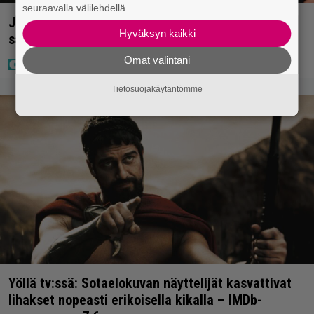
seuraavalla välilehdellä.
Jani Sieviseltä harvinainen kuva – ”Kaikki lapset
Hyväksyn kaikki
samaan aikaan”
Omat valintani
Tietosuojakäytäntömme
Yöllä tv:ssä: Sotaelokuvan näyttelijät kasvattivat
lihakset nopeasti erikoisella kikalla – IMDb-