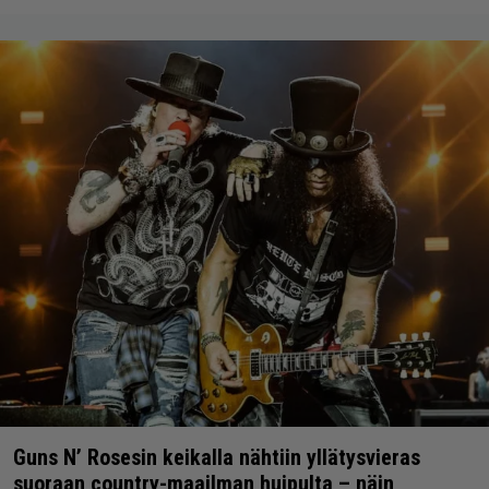
Guns N’ Rosesin keikalla nähtiin yllätysvieras
suoraan country-maailman huipulta – näin