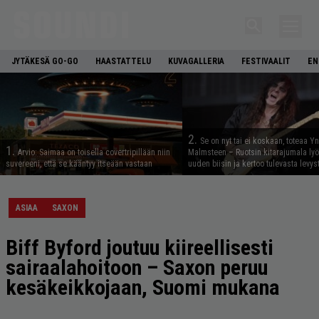
JYTÄKESÄ GO-GO
HAASTATTELU
KUVAGALLERIA
FESTIVAALIT
EN
2.
Se on nyt tai ei koskaan, toteaa Y
1.
Arvio: Saimaa on toisella covertripillään niin
Malmsteen – Ruotsin kitarajumala ly
suvereeni, että se kääntyy itseään vastaan
uuden biisin ja kertoo tulevasta levys
ASIAA
SAXON
Biff Byford joutuu kiireellisesti
sairaalahoitoon – Saxon peruu
kesäkeikkojaan, Suomi mukana