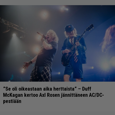
”Se oli oikeastaan aika herttaista” – Duff
McKagan kertoo Axl Rosen jännittäneen AC/DC-
pestiään