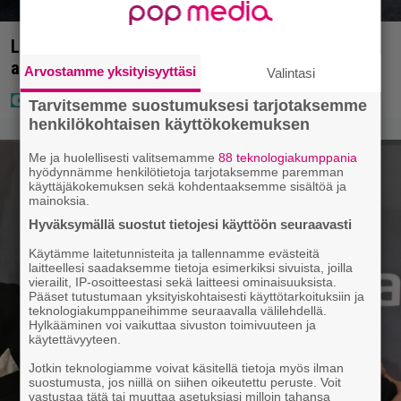
Laulaja Mirellan rantakuvat ovat täynnä lomaa,
aurinkoa ja iloa
Arvostamme yksityisyyttäsi
Valintasi
Tarvitsemme suostumuksesi tarjotaksemme
henkilökohtaisen käyttökokemuksen
Me ja huolellisesti valitsemamme
88 teknologiakumppania
hyödynnämme henkilötietoja tarjotaksemme paremman
käyttäjäkokemuksen sekä kohdentaaksemme sisältöä ja
mainoksia.
Hyväksymällä suostut tietojesi käyttöön seuraavasti
Käytämme laitetunnisteita ja tallennamme evästeitä
laitteellesi saadaksemme tietoja esimerkiksi sivuista, joilla
vierailit, IP-osoitteestasi sekä laitteesi ominaisuuksista.
Pääset tutustumaan yksityiskohtaisesti käyttötarkoituksiin ja
teknologiakumppaneihimme seuraavalla välilehdellä.
Hylkääminen voi vaikuttaa sivuston toimivuuteen ja
käytettävyyteen.
Jotkin teknologiamme voivat käsitellä tietoja myös ilman
suostumusta, jos niillä on siihen oikeutettu peruste. Voit
vastustaa tätä tai muuttaa asetuksiasi milloin tahansa