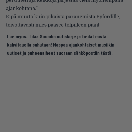
peruutettuja keikkoja järjestää vielä myöhempänä
ajankohtana.”
Eipä muuta kuin pikaista paranemista Byfordille,
toivottavasti mies pääsee tolpilleen pian!
Lue myös:
Tilaa Soundin uutiskirje ja tiedät mistä
kahvitauolla puhutaan! Nappaa ajankohtaiset musiikin
uutiset ja puheenaiheet suoraan sähköpostiin tästä.