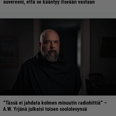
suvereeni, että se kääntyy itseään vastaan
”Tässä ei jahdata kolmen minuutin radiohittiä” –
A.W. Yrjänä julkaisi toisen soololevynsä