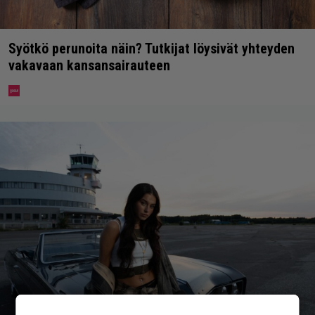
Syötkö perunoita näin? Tutkijat löysivät yhteyden
vakavaan kansansairauteen