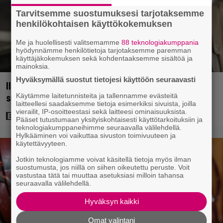
Tarvitsemme suostumuksesi tarjotaksemme
henkilökohtaisen käyttökokemuksen
Me ja huolellisesti valitsemamme
88 teknologiakumppania
hyödynnämme henkilötietoja tarjotaksemme paremman
käyttäjäkokemuksen sekä kohdentaaksemme sisältöä ja
mainoksia.
Hyväksymällä suostut tietojesi käyttöön seuraavasti
Illalla tv:ssä: Vauhdikasta junatoimintaa – leffa
Käytämme laitetunnisteita ja tallennamme evästeitä
suututti amerikkalaisen pankkijätin
laitteellesi saadaksemme tietoja esimerkiksi sivuista, joilla
vierailit, IP-osoitteestasi sekä laitteesi ominaisuuksista.
Pääset tutustumaan yksityiskohtaisesti käyttötarkoituksiin ja
teknologiakumppaneihimme seuraavalla välilehdellä.
Hylkääminen voi vaikuttaa sivuston toimivuuteen ja
käytettävyyteen.
Jotkin teknologiamme voivat käsitellä tietoja myös ilman
suostumusta, jos niillä on siihen oikeutettu peruste. Voit
vastustaa tätä tai muuttaa asetuksiasi milloin tahansa
seuraavalla välilehdellä.
Hyväksyn kaikki
Omat valintani