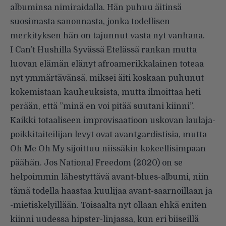
albuminsa nimiraidalla. Hän puhuu äitinsä
suosimasta sanonnasta, jonka todellisen
merkityksen hän on tajunnut vasta nyt vanhana.
I Can’t Hushilla Syvässä Etelässä rankan mutta
luovan elämän elänyt afroamerikkalainen toteaa
nyt ymmärtävänsä, miksei äiti koskaan puhunut
kokemistaan kauheuksista, mutta ilmoittaa heti
perään, että ”minä en voi pitää suutani kiinni”.
Kaikki totaaliseen improvisaatioon uskovan laulaja-
poikkitaiteilijan levyt ovat avantgardistisia, mutta
Oh Me Oh My sijoittuu niissäkin kokeellisimpaan
päähän. Jos National Freedom (2020) on se
helpoimmin lähestyttävä avant-blues-albumi, niin
tämä todella haastaa kuulijaa avant-saarnoillaan ja
-mietiskelyillään. Toisaalta nyt ollaan ehkä eniten
kiinni uudessa hipster-linjassa, kun eri biiseillä