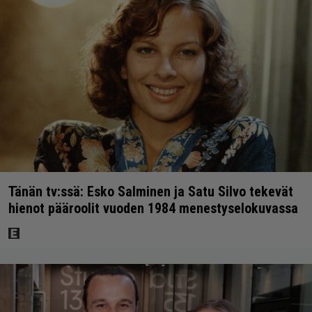
Tänän tv:ssä: Esko Salminen ja Satu Silvo tekevät
hienot pääroolit vuoden 1984 menestyselokuvassa