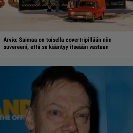
Arvio: Saimaa on toisella covertripillään niin
suvereeni, että se kääntyy itseään vastaan