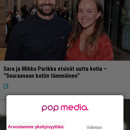
Sara ja Mikko Parikka etsivät uutta kotia –
”Seuraavaan kotiin tämmöinen”
Arvostamme yksityisyyttäsi
Valintasi