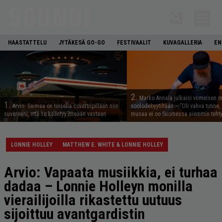
HAASTATTELU
JYTÄKESÄ GO-GO
FESTIVAALIT
KUVAGALLERIA
EN
2.
Marko Annala julkaisi viimeisen m
1.
Arvio: Saimaa on toisella covertripillään niin
soolodebyytiltään – ”Oli vahva tunne, e
suvereeni, että se kääntyy itseään vastaan
musaa ei oo Suomessa aiemmin tehty
LONNIE HOLLEY
MATTHEW E. WHITE & LONNIE HOLLEY
Arvio: Vapaata musiikkia, ei turhaa
dadaa – Lonnie Holleyn monilla
vierailijoilla rikastettu uutuus
sijoittuu avantgardistin