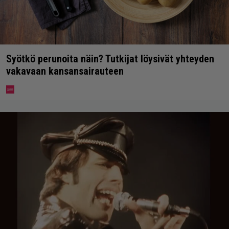
Syötkö perunoita näin? Tutkijat löysivät yhteyden
vakavaan kansansairauteen