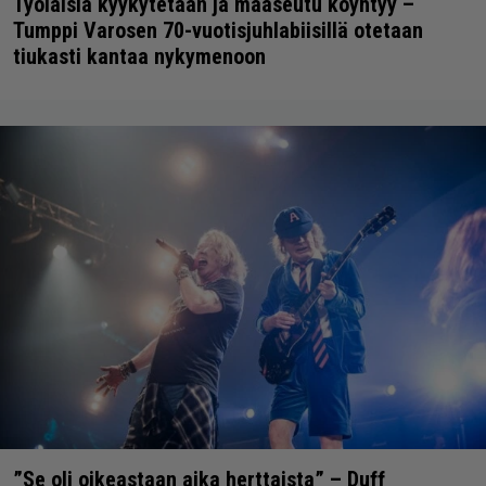
Työläisiä kyykytetään ja maaseutu köyhtyy –
Tumppi Varosen 70-vuotisjuhlabiisillä otetaan
tiukasti kantaa nykymenoon
”Se oli oikeastaan aika herttaista” – Duff