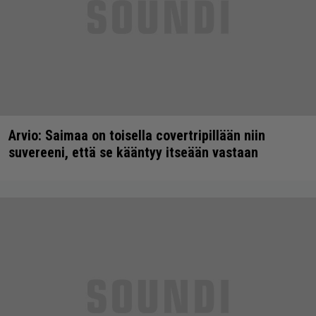
Arvio: Saimaa on toisella covertripillään niin
suvereeni, että se kääntyy itseään vastaan