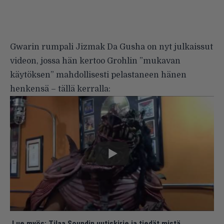
Gwarin rumpali
Jizmak Da Gusha
on nyt julkaissut
videon, jossa hän kertoo Grohlin ”mukavan
käytöksen” mahdollisesti pelastaneen hänen
henkensä – tällä kerralla:
Lue myös:
Tilaa Soundin uutiskirje ja tiedät mistä