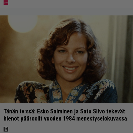
Tänän tv:ssä: Esko Salminen ja Satu Silvo tekevät
hienot pääroolit vuoden 1984 menestyselokuvassa