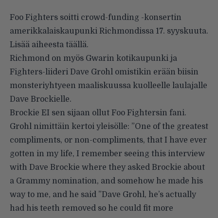
Foo Fighters soitti
crowd-funding
-konsertin
amerikkalaiskaupunki
Richmondissa 17. syyskuuta.
Lisää aiheesta
täällä
.
Richmond on myös Gwarin kotikaupunki ja
Fighters-liideri Dave Grohl omistikin erään biisin
monsteriyhtyeen maaliskuussa kuolleelle laulajalle
Dave Brockie
lle.
Brockie EI sen sijaan ollut Foo Fightersin fani.
Grohl nimittäin kertoi yleisölle: ”One of the greatest
compliments, or non-compliments, that I have ever
gotten in my life, I remember seeing this interview
with Dave Brockie where they asked Brockie about
a Grammy nomination, and somehow he made his
way to me, and he said ”Dave Grohl, he’s actually
had his teeth removed so he could fit more