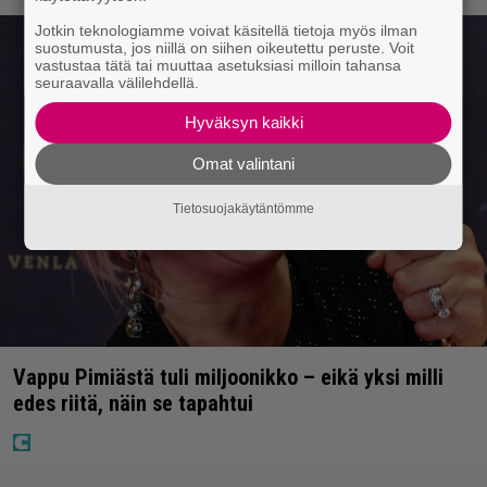
Jotkin teknologiamme voivat käsitellä tietoja myös ilman
suostumusta, jos niillä on siihen oikeutettu peruste. Voit
vastustaa tätä tai muuttaa asetuksiasi milloin tahansa
seuraavalla välilehdellä.
Hyväksyn kaikki
Omat valintani
Tietosuojakäytäntömme
Vappu Pimiästä tuli miljoonikko – eikä yksi milli
edes riitä, näin se tapahtui