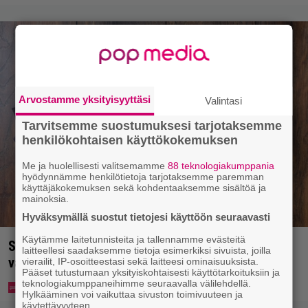
Arvostamme yksityisyyttäsi
Valintasi
Tarvitsemme suostumuksesi tarjotaksemme
henkilökohtaisen käyttökokemuksen
Me ja huolellisesti valitsemamme
88 teknologiakumppania
hyödynnämme henkilötietoja tarjotaksemme paremman
käyttäjäkokemuksen sekä kohdentaaksemme sisältöä ja
mainoksia.
Hyväksymällä suostut tietojesi käyttöön seuraavasti
Käytämme laitetunnisteita ja tallennamme evästeitä
Syötkö perunoita näin? Tutkijat löysivät yhteyden
laitteellesi saadaksemme tietoja esimerkiksi sivuista, joilla
vakavaan kansansairauteen
vierailit, IP-osoitteestasi sekä laitteesi ominaisuuksista.
Pääset tutustumaan yksityiskohtaisesti käyttötarkoituksiin ja
teknologiakumppaneihimme seuraavalla välilehdellä.
Hylkääminen voi vaikuttaa sivuston toimivuuteen ja
käytettävyyteen.