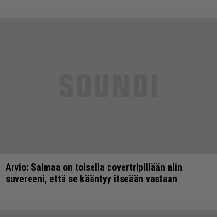
Arvio: Saimaa on toisella covertripillään niin
suvereeni, että se kääntyy itseään vastaan