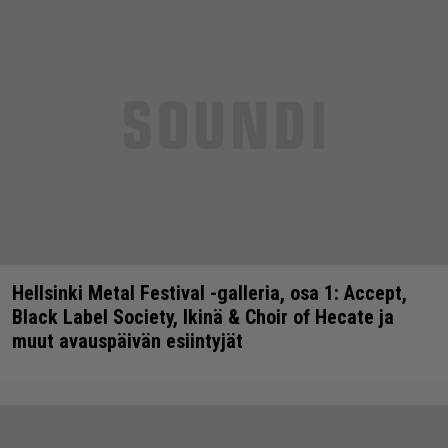
Hellsinki Metal Festival -galleria, osa 1: Accept,
Black Label Society, Ikinä & Choir of Hecate ja
muut avauspäivän esiintyjät