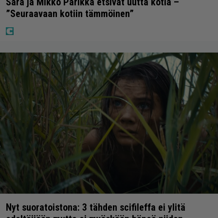
Sara ja Mikko Parikka etsivät uutta kotia –
”Seuraavaan kotiin tämmöinen”
Nyt suoratoistona: 3 tähden scifileffa ei ylitä