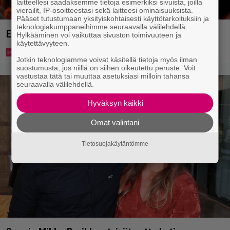
laitteellesi saadaksemme tietoja esimerkiksi sivuista, joilla
vierailit, IP-osoitteestasi sekä laitteesi ominaisuuksista.
Pääset tutustumaan yksityiskohtaisesti käyttötarkoituksiin ja
teknologiakumppaneihimme seuraavalla välilehdellä.
Eurojackpotista 80 000 euroa Suomeen – tänne
Hylkääminen voi vaikuttaa sivuston toimivuuteen ja
käytettävyyteen.
Jotkin teknologiamme voivat käsitellä tietoja myös ilman
suostumusta, jos niillä on siihen oikeutettu peruste. Voit
vastustaa tätä tai muuttaa asetuksiasi milloin tahansa
seuraavalla välilehdellä.
Hyväksyn kaikki
Omat valintani
Tietosuojakäytäntömme