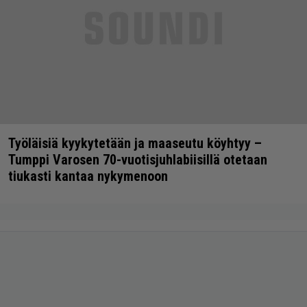
Työläisiä kyykytetään ja maaseutu köyhtyy –
Tumppi Varosen 70-vuotisjuhlabiisillä otetaan
tiukasti kantaa nykymenoon