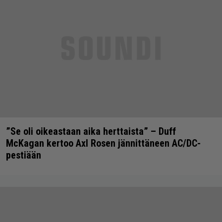
”Se oli oikeastaan aika herttaista” – Duff
McKagan kertoo Axl Rosen jännittäneen AC/DC-
pestiään