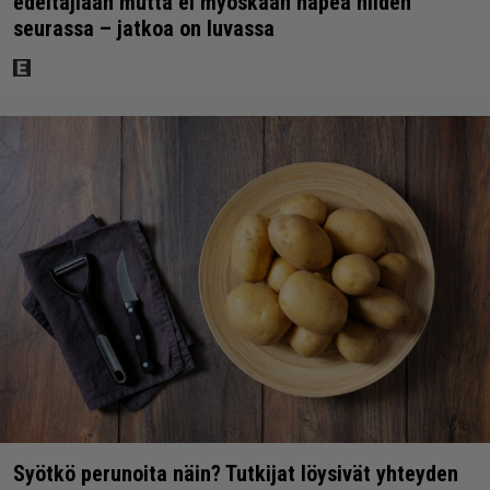
edeltäjiään mutta ei myöskään häpeä niiden
seurassa – jatkoa on luvassa
Syötkö perunoita näin? Tutkijat löysivät yhteyden