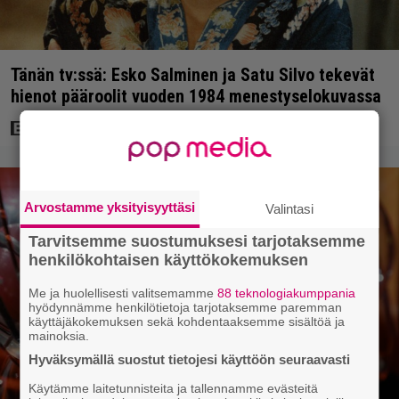
Tänän tv:ssä: Esko Salminen ja Satu Silvo tekevät
hienot pääroolit vuoden 1984 menestyselokuvassa
Arvostamme yksityisyyttäsi
Valintasi
Tarvitsemme suostumuksesi tarjotaksemme
henkilökohtaisen käyttökokemuksen
Me ja huolellisesti valitsemamme
88 teknologiakumppania
hyödynnämme henkilötietoja tarjotaksemme paremman
käyttäjäkokemuksen sekä kohdentaaksemme sisältöä ja
mainoksia.
Hyväksymällä suostut tietojesi käyttöön seuraavasti
Käytämme laitetunnisteita ja tallennamme evästeitä