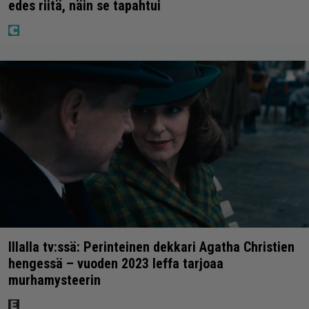
edes riitä, näin se tapahtui
Illalla tv:ssä: Perinteinen dekkari Agatha Christien
hengessä – vuoden 2023 leffa tarjoaa
murhamysteerin