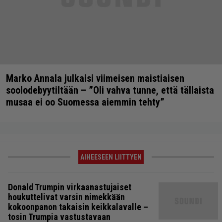
Marko Annala julkaisi viimeisen maistiaisen
soolodebyytiltään – ”Oli vahva tunne, että tällaista
musaa ei oo Suomessa aiemmin tehty”
AIHEESEEN LIITTYEN
Donald Trumpin virkaanastujaiset
houkuttelivat varsin nimekkään
kokoonpanon takaisin keikkalavalle –
tosin Trumpia vastustavaan