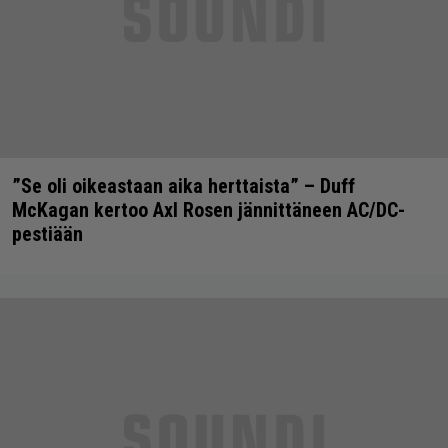
”Se oli oikeastaan aika herttaista” – Duff
McKagan kertoo Axl Rosen jännittäneen AC/DC-
pestiään