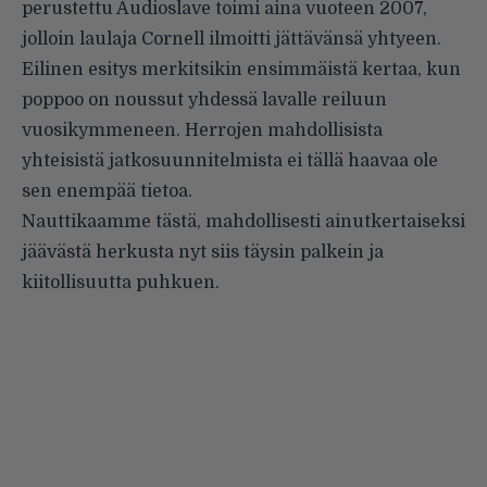
perustettu Audioslave toimi aina vuoteen 2007,
jolloin laulaja Cornell ilmoitti jättävänsä yhtyeen.
Eilinen esitys merkitsikin ensimmäistä kertaa, kun
poppoo on noussut yhdessä lavalle reiluun
vuosikymmeneen. Herrojen mahdollisista
yhteisistä jatkosuunnitelmista ei tällä haavaa ole
sen enempää tietoa.
Nauttikaamme tästä, mahdollisesti ainutkertaiseksi
jäävästä herkusta nyt siis täysin palkein ja
kiitollisuutta puhkuen.