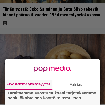
Tänän tv:ssä: Esko Salminen ja Satu Silvo tekevät
hienot pääroolit vuoden 1984 menestyselokuvassa
Arvostamme yksityisyyttäsi
Valintasi
Tarvitsemme suostumuksesi tarjotaksemme
henkilökohtaisen käyttökokemuksen