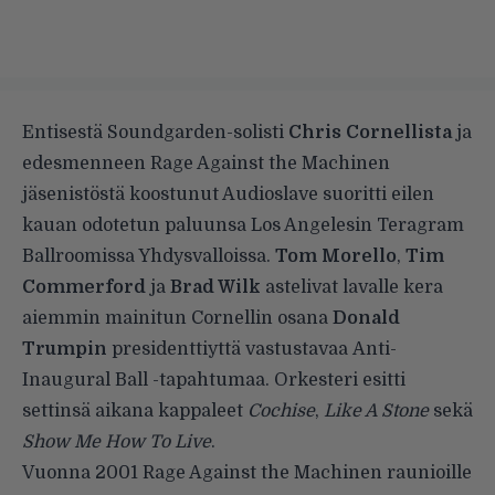
Entisestä Soundgarden-solisti
Chris Cornellista
ja
edesmenneen Rage Against the Machinen
jäsenistöstä koostunut Audioslave suoritti eilen
kauan odotetun paluunsa Los Angelesin Teragram
Ballroomissa Yhdysvalloissa.
Tom Morello
,
Tim
Commerford
ja
Brad Wilk
astelivat lavalle kera
aiemmin mainitun Cornellin osana
Donald
Trumpin
presidenttiyttä vastustavaa Anti-
Inaugural Ball -tapahtumaa. Orkesteri esitti
settinsä aikana kappaleet
Cochise
,
Like A Stone
sekä
Show Me How To Live
.
Vuonna 2001 Rage Against the Machinen raunioille