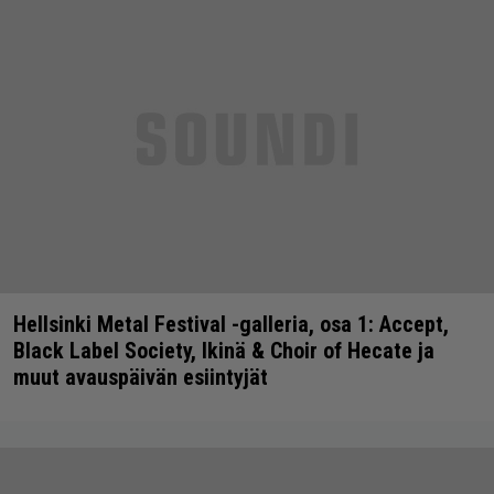
Hellsinki Metal Festival -galleria, osa 1: Accept,
Black Label Society, Ikinä & Choir of Hecate ja
muut avauspäivän esiintyjät