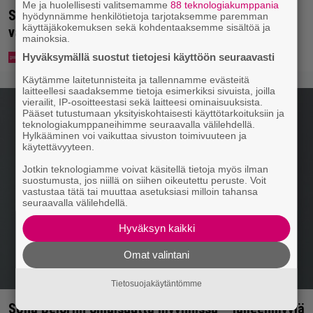
Me ja huolellisesti valitsemamme
88 teknologiakumppania
Syötkö perunoita näin? Tutkijat löysivät yhteyden
hyödynnämme henkilötietoja tarjotaksemme paremman
käyttäjäkokemuksen sekä kohdentaaksemme sisältöä ja
vakavaan kansansairauteen
mainoksia.
Hyväksymällä suostut tietojesi käyttöön seuraavasti
Käytämme laitetunnisteita ja tallennamme evästeitä
laitteellesi saadaksemme tietoja esimerkiksi sivuista, joilla
vierailit, IP-osoitteestasi sekä laitteesi ominaisuuksista.
Pääset tutustumaan yksityiskohtaisesti käyttötarkoituksiin ja
teknologiakumppaneihimme seuraavalla välilehdellä.
Hylkääminen voi vaikuttaa sivuston toimivuuteen ja
käytettävyyteen.
Jotkin teknologiamme voivat käsitellä tietoja myös ilman
suostumusta, jos niillä on siihen oikeutettu peruste. Voit
vastustaa tätä tai muuttaa asetuksiasi milloin tahansa
seuraavalla välilehdellä.
Hyväksyn kaikki
Omat valintani
Tietosuojakäytäntömme
Sofia Belórfin omaisuutta myynnissä – jälleenmyyjä