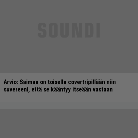
Arvio: Saimaa on toisella covertripillään niin
suvereeni, että se kääntyy itseään vastaan