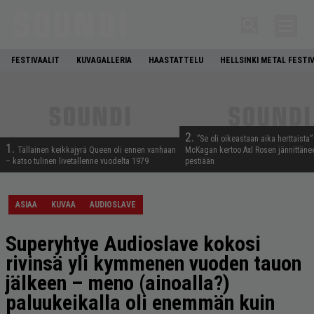
FESTIVAALIT
KUVAGALLERIA
HAASTATTELU
HELLSINKI METAL FESTI
2.
”Se oli oikeastaan aika herttaista”
1.
Tällainen keikkajyrä Queen oli ennen vanhaan
McKagan kertoo Axl Rosen jännittäne
– katso tulinen livetallenne vuodelta 1979
pestiään
ASIAA
KUVAA
AUDIOSLAVE
Superyhtye Audioslave kokosi
rivinsä yli kymmenen vuoden tauon
jälkeen – meno (ainoalla?)
paluukeikalla oli enemmän kuin