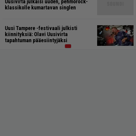
Uusivirta julkaisi uuden, pehmorock-
klassikolle kumartavan singlen
Uusi Tampere -festivaali julkisti
kiinnityksiä: Olavi Uusivirta
tapahtuman pääesiintyjäksi