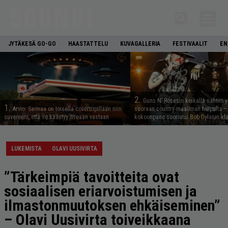
JYTÄKESÄ GO-GO
HAASTATTELU
KUVAGALLERIA
FESTIVAALIT
EN
2.
Guns N’ Rosesin keikalla nähtiin y
1.
Arvio: Saimaa on toisella covertripillään niin
suoraan country-maailman huipulta –
suvereeni, että se kääntyy itseään vastaan
kokoonpano suoriutui Bob Dylanin kl
LUKEMISTA
OLAVI UUSIVIRTA
”Tärkeimpiä tavoitteita ovat
sosiaalisen eriarvoistumisen ja
ilmastonmuutoksen ehkäiseminen”
– Olavi Uusivirta toiveikkaana