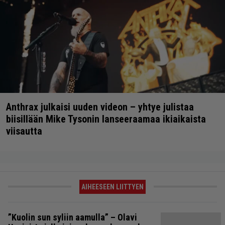
Anthrax julkaisi uuden videon – yhtye julistaa
biisillään Mike Tysonin lanseeraamaa ikiaikaista
viisautta
AIHEESEEN LIITTYEN
”Kuolin sun syliin aamulla” – Olavi