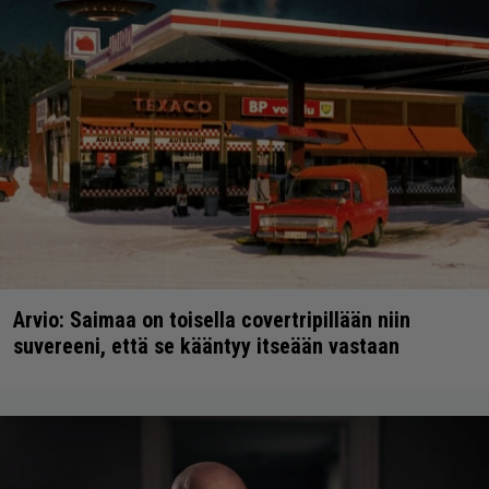
Arvio: Saimaa on toisella covertripillään niin
suvereeni, että se kääntyy itseään vastaan