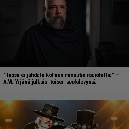
”Tässä ei jahdata kolmen minuutin radiohittiä” –
A.W. Yrjänä julkaisi toisen soololevynsä