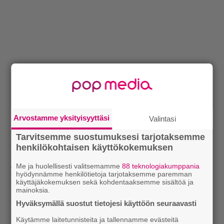
Arvostamme yksityisyyttäsi
Valintasi
Tarvitsemme suostumuksesi tarjotaksemme
henkilökohtaisen käyttökokemuksen
Teksti: Aki Nuopponen
Haastattelu ilmestyy Soundissa 5/2019.
Me ja huolellisesti valitsemamme
88 teknologiakumppania
hyödynnämme henkilötietoja tarjotaksemme paremman
käyttäjäkokemuksen sekä kohdentaaksemme sisältöä ja
Lue myös:
Tilaa Soundin uutiskirje ja tiedät mistä
mainoksia.
kahvitauolla puhutaan! Nappaa ajankohtaiset musiikin
Hyväksymällä suostut tietojesi käyttöön seuraavasti
uutiset ja puheenaiheet suoraan sähköpostiin tästä.
Käytämme laitetunnisteita ja tallennamme evästeitä