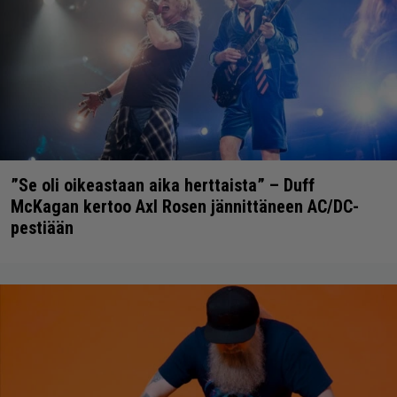
”Se oli oikeastaan aika herttaista” – Duff
McKagan kertoo Axl Rosen jännittäneen AC/DC-
pestiään