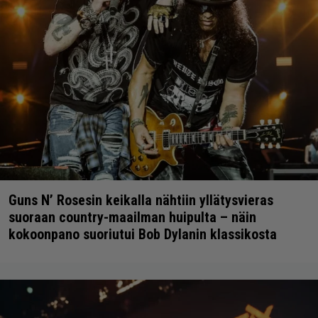
Guns N’ Rosesin keikalla nähtiin yllätysvieras
suoraan country-maailman huipulta – näin
kokoonpano suoriutui Bob Dylanin klassikosta