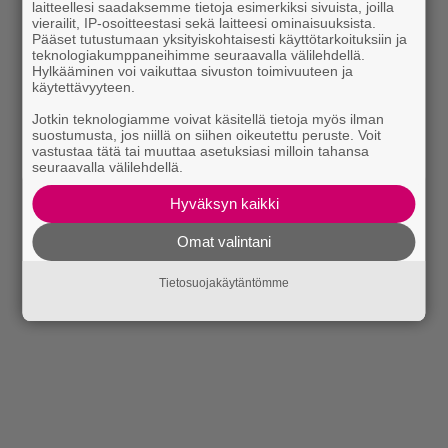
laitteellesi saadaksemme tietoja esimerkiksi sivuista, joilla
vierailit, IP-osoitteestasi sekä laitteesi ominaisuuksista.
Pääset tutustumaan yksityiskohtaisesti käyttötarkoituksiin ja
teknologiakumppaneihimme seuraavalla välilehdellä.
Hylkääminen voi vaikuttaa sivuston toimivuuteen ja
käytettävyyteen.
Jotkin teknologiamme voivat käsitellä tietoja myös ilman
suostumusta, jos niillä on siihen oikeutettu peruste. Voit
vastustaa tätä tai muuttaa asetuksiasi milloin tahansa
seuraavalla välilehdellä.
Hyväksyn kaikki
Omat valintani
Tietosuojakäytäntömme