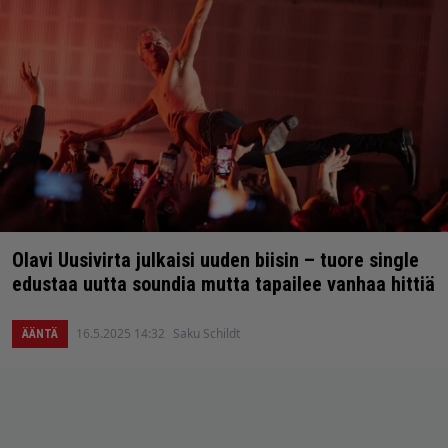
Olavi Uusivirta julkaisi uuden biisin – tuore single
edustaa uutta soundia mutta tapailee vanhaa hittiä
16.5.2025 14:32
Saku Schildt
ÄÄNTÄ