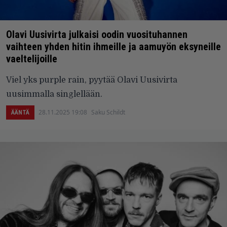
Olavi Uusivirta julkaisi oodin vuosituhannen
vaihteen yhden hitin ihmeille ja aamuyön eksyneille
vaeltelijoille
Viel yks purple rain, pyytää Olavi Uusivirta
uusimmalla singlellään.
28.11.2025 19:08
Saku Schildt
ÄÄNTÄ