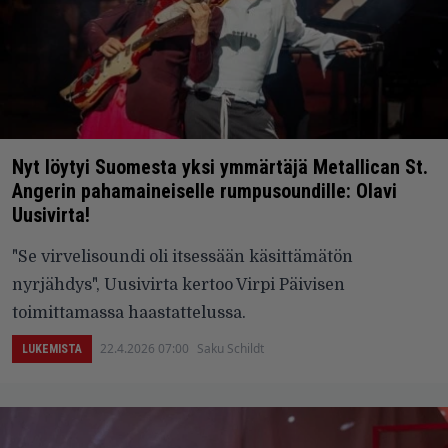
Nyt löytyi Suomesta yksi ymmärtäjä Metallican St.
Angerin pahamaineiselle rumpusoundille: Olavi
Uusivirta!
"Se virvelisoundi oli itsessään käsittämätön
nyrjähdys", Uusivirta kertoo Virpi Päivisen
toimittamassa haastattelussa.
22.4.2026 07:00
Saku Schildt
LUKEMISTA