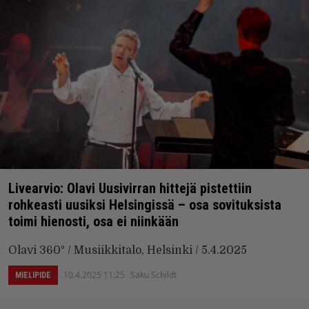
Livearvio: Olavi Uusivirran hittejä pistettiin
rohkeasti uusiksi Helsingissä – osa sovituksista
toimi hienosti, osa ei niinkään
Olavi 360° / Musiikkitalo, Helsinki / 5.4.2025
10.4.2025 11:25
Saku Schildt
MIELIPIDE