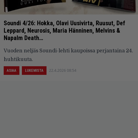
Soundi 4/26: Hokka, Olavi Uusivirta, Ruusut, Def
Leppard, Neurosis, Maria Hänninen, Melvins &
Napalm Death…
Vuoden neljäs Soundi-lehti kaupoissa perjantaina 24.
huhtikuuta.
22.4.2026 08:54
ASIAA
LUKEMISTA