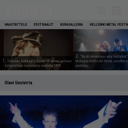
HAASTATTELU
FESTIVAALIT
KUVAGALLERIA
HELLSINKI METAL FESTI
2.
”Se oli oikeastaan aika herttaista”
1.
Tällainen keikkajyrä Queen oli ennen vanhaan
McKagan kertoo Axl Rosen jännittäne
– katso tulinen livetallenne vuodelta 1979
pestiään
Olavi Uusivirta