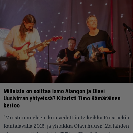
Millaista on soittaa Ismo Alangon ja Olavi
Uusivirran yhtyeissä? Kitaristi Timo Kämäräinen
kertoo
"Muistuu mieleen, kun vedettiin tv-keikka Ruisrockin
Rantalavalla 2015, ja yhtäkkiä Olavi huusi: 'Mä lähden