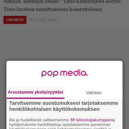
uimaan, soittakaa jotain!'" Timo Kämäräinen kertoo
Timo Isoahon toimittamassa haastattelussa.
30.11.2025 16:50
LUKEMISTA
Arvostamme yksityisyyttäsi
Valintasi
Tarvitsemme suostumuksesi tarjotaksemme
henkilökohtaisen käyttökokemuksen
Me ja huolellisesti valitsemamme
88 teknologiakumppania
hyödynnämme henkilötietoja tarjotaksemme paremman
käyttäjäkokemuksen sekä kohdentaaksemme sisältöä ja