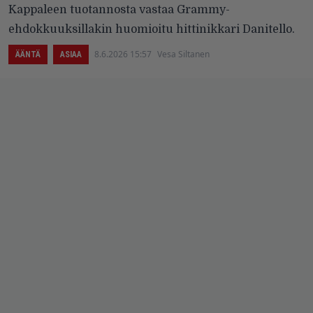
Kappaleen tuotannosta vastaa Grammy-
ehdokkuuksillakin huomioitu hittinikkari Danitello.
8.6.2026 15:57
Vesa Siltanen
ÄÄNTÄ
ASIAA