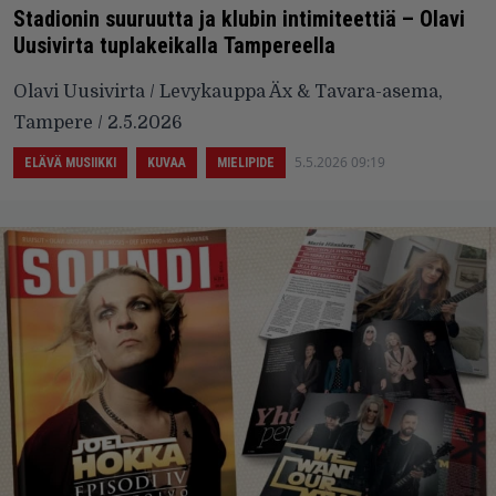
Stadionin suuruutta ja klubin intimiteettiä – Olavi
Uusivirta tuplakeikalla Tampereella
Olavi Uusivirta / Levykauppa Äx & Tavara-asema,
Tampere / 2.5.2026
5.5.2026 09:19
ELÄVÄ MUSIIKKI
KUVAA
MIELIPIDE