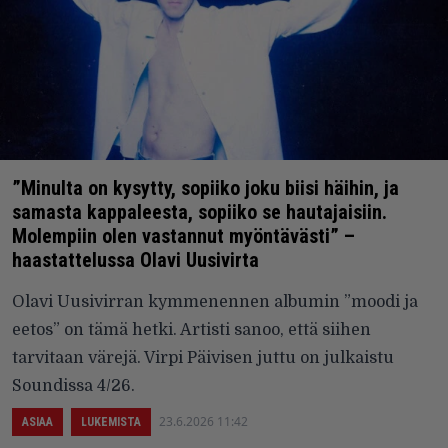
”Minulta on kysytty, sopiiko joku biisi häihin, ja
samasta kappaleesta, sopiiko se hautajaisiin.
Molempiin olen vastannut myöntävästi” –
haastattelussa Olavi Uusivirta
Olavi Uusivirran kymmenennen albumin ”moodi ja
eetos” on tämä hetki. Artisti sanoo, että siihen
tarvitaan värejä. Virpi Päivisen juttu on julkaistu
Soundissa 4/26.
23.6.2026 11:42
ASIAA
LUKEMISTA