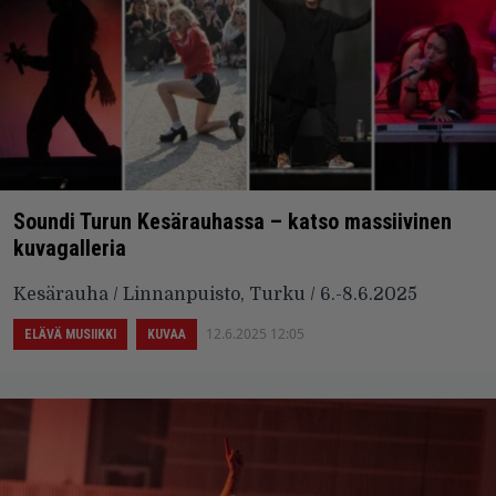
Soundi Turun Kesärauhassa – katso massiivinen
kuvagalleria
Kesärauha / Linnanpuisto, Turku / 6.-8.6.2025
12.6.2025 12:05
ELÄVÄ MUSIIKKI
KUVAA