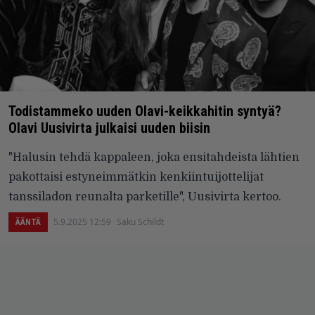
Todistammeko uuden Olavi-keikkahitin syntyä?
Olavi Uusivirta julkaisi uuden biisin
"Halusin tehdä kappaleen, joka ensitahdeista lähtien
pakottaisi estyneimmätkin kenkiintuijottelijat
tanssiladon reunalta parketille", Uusivirta kertoo.
5.9.2025 12:59
Saku Schildt
ÄÄNTÄ