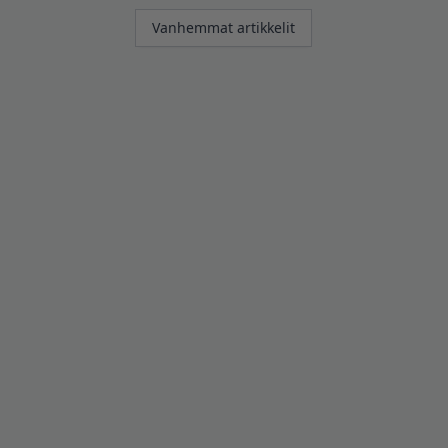
Artikkelien
Vanhemmat artikkelit
selaus