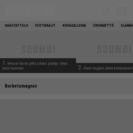
HAASTATTELU
FESTIVAALIT
KUVAGALLERIA
ENSINÄYTTÖ
ELÄMÄN
1.
Weezer-fanien pitkä odotus päättyy: yhtye
2.
tulee Suomeen
Glenn Hughes jättää keikkalavat t
Borbetomagnus