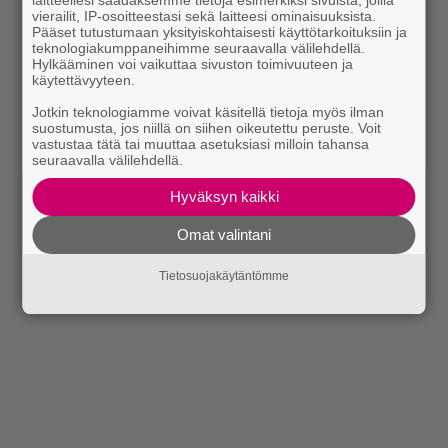
laitteellesi saadaksemme tietoja esimerkiksi sivuista, joilla
vierailit, IP-osoitteestasi sekä laitteesi ominaisuuksista.
Pääset tutustumaan yksityiskohtaisesti käyttötarkoituksiin ja
teknologiakumppaneihimme seuraavalla välilehdellä.
Hylkääminen voi vaikuttaa sivuston toimivuuteen ja
käytettävyyteen.
Jotkin teknologiamme voivat käsitellä tietoja myös ilman
suostumusta, jos niillä on siihen oikeutettu peruste. Voit
vastustaa tätä tai muuttaa asetuksiasi milloin tahansa
seuraavalla välilehdellä.
Hyväksyn kaikki
Omat valintani
Tietosuojakäytäntömme