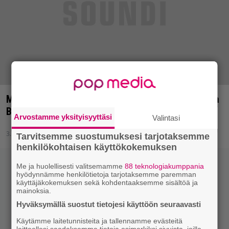
Monenlaista keikkaa: DJ Shadow, Nigel Kennedy ja
Borbetomagus
Arvostamme yksityisyyttäsi
Valintasi
3.9.2013 10:35
Tarvitsemme suostumuksesi tarjotaksemme
henkilökohtaisen käyttökokemuksen
Me ja huolellisesti valitsemamme
88 teknologiakumppania
hyödynnämme henkilötietoja tarjotaksemme paremman
käyttäjäkokemuksen sekä kohdentaaksemme sisältöä ja
mainoksia.
Hyväksymällä suostut tietojesi käyttöön seuraavasti
Käytämme laitetunnisteita ja tallennamme evästeitä