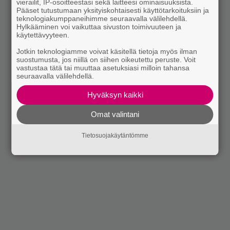
vierailit, IP-osoitteestasi sekä laitteesi ominaisuuksista.
Pääset tutustumaan yksityiskohtaisesti käyttötarkoituksiin ja
teknologiakumppaneihimme seuraavalla välilehdellä.
Hylkääminen voi vaikuttaa sivuston toimivuuteen ja
käytettävyyteen.
Jotkin teknologiamme voivat käsitellä tietoja myös ilman
suostumusta, jos niillä on siihen oikeutettu peruste. Voit
vastustaa tätä tai muuttaa asetuksiasi milloin tahansa
seuraavalla välilehdellä.
Hyväksyn kaikki
Omat valintani
Tietosuojakäytäntömme