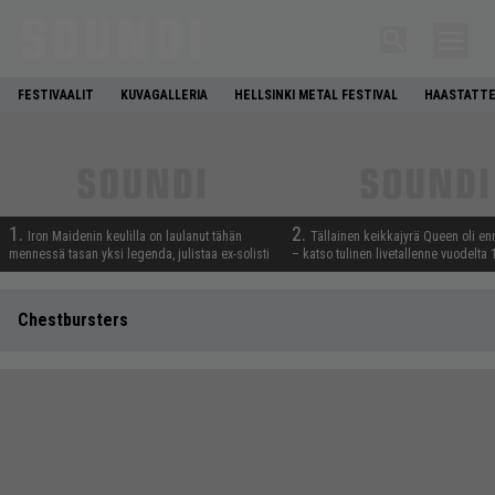
FESTIVAALIT
KUVAGALLERIA
HELLSINKI METAL FESTIVAL
HAASTATTE
1.
2.
Iron Maidenin keulilla on laulanut tähän
Tällainen keikkajyrä Queen oli e
mennessä tasan yksi legenda, julistaa ex-solisti
– katso tulinen livetallenne vuodelta
Chestbursters