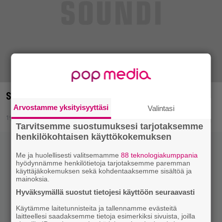
Sekavia jätkiä – Tarkkailuluokalla Chestburster
Arvostamme yksityisyyttäsi
Valintasi
19.5.2016 13:40
Tarvitsemme suostumuksesi tarjotaksemme
henkilökohtaisen käyttökokemuksen
Me ja huolellisesti valitsemamme
88 teknologiakumppania
hyödynnämme henkilötietoja tarjotaksemme paremman
käyttäjäkokemuksen sekä kohdentaaksemme sisältöä ja
mainoksia.
Hyväksymällä suostut tietojesi käyttöön seuraavasti
Käytämme laitetunnisteita ja tallennamme evästeitä
laitteellesi saadaksemme tietoja esimerkiksi sivuista, joilla