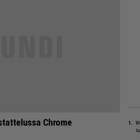
astattelussa Chrome
We
t