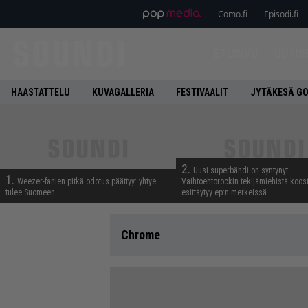
Como.fi
Episodi.fi
ETUSIVU
UUTIS
HAASTATTELU
KUVAGALLERIA
FESTIVAALIT
JYTÄKESÄ G
2.
Uusi superbändi on syntynyt –
1.
Weezer-fanien pitkä odotus päättyy: yhtye
Vaihtoehtorockin tekijämiehistä koos
tulee Suomeen
esittäytyy ep:n merkeissä
Chrome