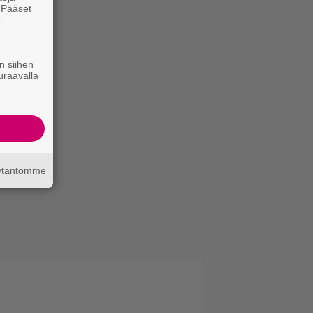
. Pääset
e
n siihen
uraavalla
äytäntömme