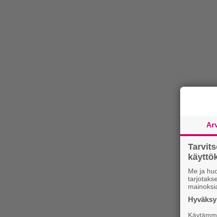
Ar
Tarvit
käytt
Me ja huo
tarjotak
mainoksi
Hyväksym
Käytämme 