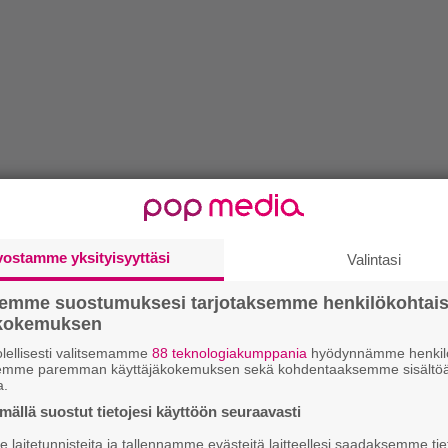
vostamme yksityisyyttäsi
Valintasi
semme suostumuksesi tarjotaksemme henkilökohtai
ökokemuksen
lellisesti valitsemamme
88 teknologiakumppania
hyödynnämme henkilö
semme paremman käyttäjäkokemuksen sekä kohdentaaksemme sisältöä
a.
ällä suostut tietojesi käyttöön seuraavasti
laitetunnisteita ja tallennamme evästeitä laitteellesi saadaksemme tie