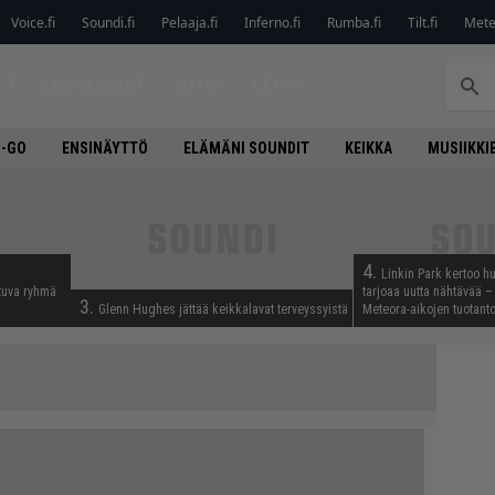
Voice.fi
Soundi.fi
Pelaaja.fi
Inferno.fi
Rumba.fi
Tilt.fi
Metel
ET
LEVYARVIOT
JUTUT
LEHTI
O-GO
ENSINÄYTTÖ
ELÄMÄNI SOUNDIT
KEIKKA
MUSIIKKI
4.
Linkin Park kertoo h
tuva ryhmä
tarjoaa uutta nähtävää – 
3.
Glenn Hughes jättää keikkalavat terveyssyistä
Meteora-aikojen tuotanto