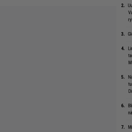
Uu
Va
ry
Gl
Li
ta
Me
Nä
tu
Di
Bl
nä
Mi