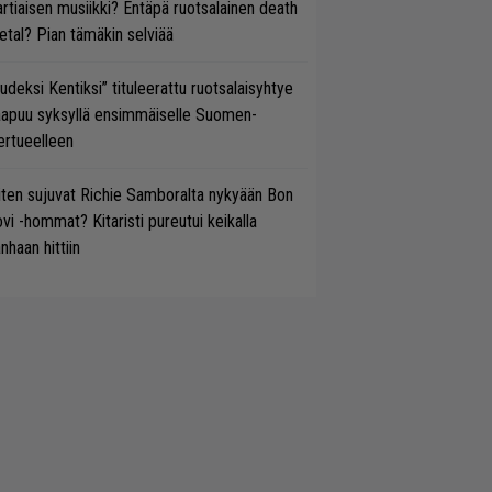
rtiaisen musiikki? Entäpä ruotsalainen death
tal? Pian tämäkin selviää
udeksi Kentiksi” tituleerattu ruotsalaisyhtye
aapuu syksyllä ensimmäiselle Suomen-
ertueelleen
ten sujuvat Richie Samboralta nykyään Bon
vi -hommat? Kitaristi pureutui keikalla
nhaan hittiin