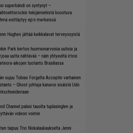
si superbändi on syntynyt –
ihtoehtorockin tekijämiehistä koostuva
hmä esittäytyy ep:n merkeissä
enn Hughes jättää keikkalavat terveyssyistä
nkin Park kertoo huomionarvoisia uutisia ja
rjoaa uutta nähtävää – näin yhtyeeltä irtosi
teora-aikojen tuotanto Brasiliassa
in sujuu Tobias Forgelta Acceptin varhainen
otanto – Ghost-johtaja kanavoi sisäistä Udo
rkschneideriaan
ind Channel palasi tauolta tuplasinglen ja
yttävän videon voimin
ten taipuu Trio Niskalaukaukselta Jenni