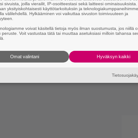
i sivuista, joilla vierailit, IP-osoitteestasi sekä laitteesi ominaisuuksista
an yksityiskohtaisesti käyttötarkoituksiin ja teknologiakumppaneihimm
la välilehdellä. Hylkääminen voi vaikuttaa sivuston toimivuuteen ja
yyteen.
knologiamme voivat käsitellä tietoja myös ilman suostumusta, jos niillä o
u peruste. Voit vastustaa tätä tai muuttaa asetuksiasi milloin tahansa se
lä.
Omat valintani
Hyväksyn kaikki
Tietosuojak