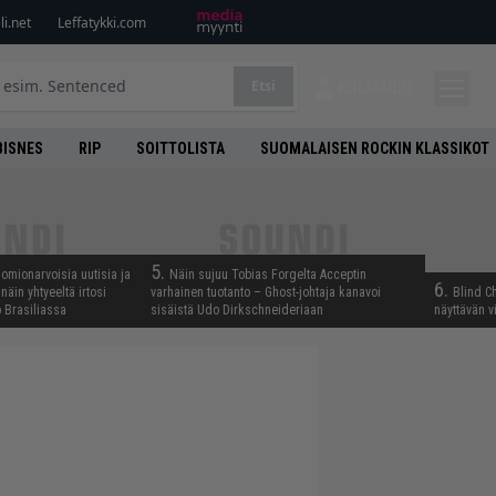
i.net
Leffatykki.com
Etsi
KIRJAUDU
BISNES
RIP
SOITTOLISTA
SUOMALAISEN ROCKIN KLASSIKOT
5.
uomionarvoisia uutisia ja
Näin sujuu Tobias Forgelta Acceptin
6.
näin yhtyeeltä irtosi
varhainen tuotanto – Ghost-johtaja kanavoi
Blind Ch
 Brasiliassa
sisäistä Udo Dirkschneideriaan
näyttävän v