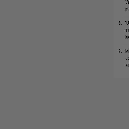
Va
me
”U
s
ki
Mi
Jo
va