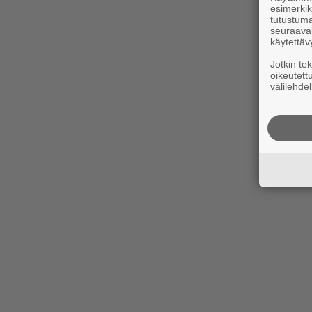
esimerkiks
tutustuma
seuraaval
käytettäv
Jotkin te
oikeutett
välilehdel