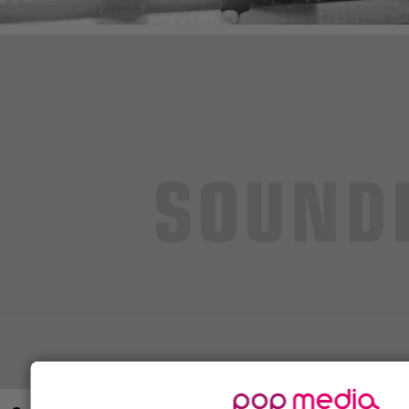
Taivas varjele, mitä sieltä tulee? Ritari Ässä hyppää
metalin maailmaan
9.4.2019 19:51
Anssi Eriksson
ASIAA