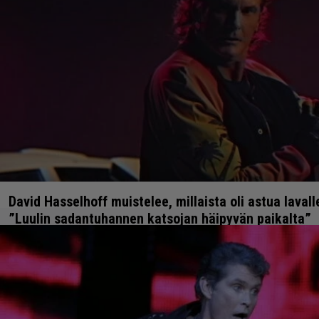
David Hasselhoff muistelee, millaista oli astua laval
”Luulin sadantuhannen katsojan häipyvän paikalta”
18.12.2020 21:50
Anssi Eriksson
ASIAA