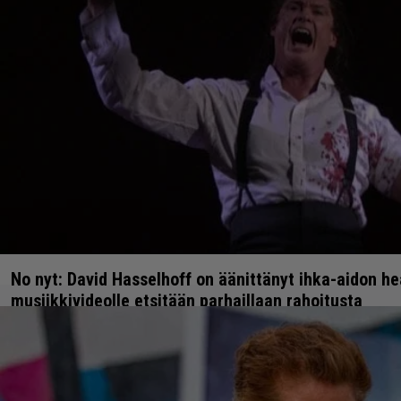
No nyt: David Hasselhoff on äänittänyt ihka-aidon h
musiikkivideolle etsitään parhaillaan rahoitusta
27.10.2020 20:39
Anssi Eriksson
ASIAA