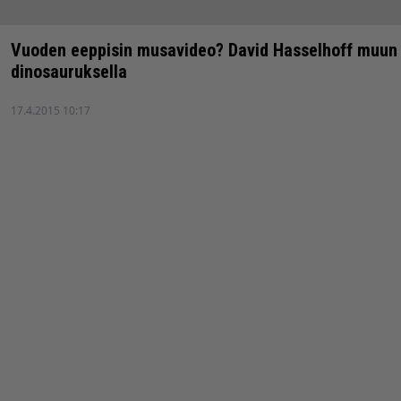
Vuoden eeppisin musavideo? David Hasselhoff muun
dinosauruksella
17.4.2015 10:17