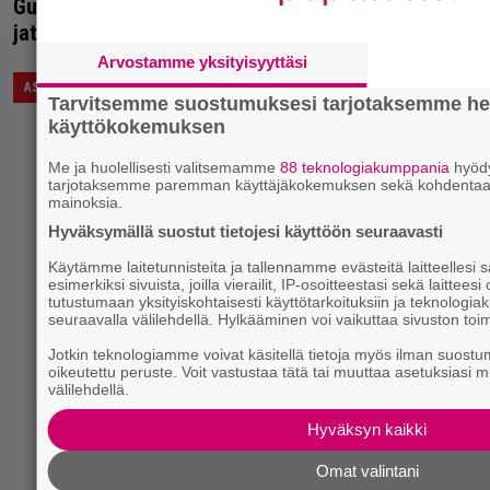
Guardians of the Galaxy -elokuvan soundtrack oli lois
jatko-osan musiikkivalinnat – mukana David Hasselh
Arvostamme yksityisyyttäsi
20.4.2017 14:14
Saku Schildt
ASIAA
Tarvitsemme suostumuksesi tarjotaksemme he
käyttökokemuksen
Me ja huolellisesti valitsemamme
88 teknologiakumppania
hyödy
tarjotaksemme paremman käyttäjäkokemuksen sekä kohdentaa
mainoksia.
Hyväksymällä suostut tietojesi käyttöön seuraavasti
Käytämme laitetunnisteita ja tallennamme evästeitä laitteellesi
esimerkiksi sivuista, joilla vierailit, IP-osoitteestasi sekä laittee
tutustumaan yksityiskohtaisesti käyttötarkoituksiin ja teknolo
seuraavalla välilehdellä. Hylkääminen voi vaikuttaa sivuston toi
Jotkin teknologiamme voivat käsitellä tietoja myös ilman suostumu
oikeutettu peruste. Voit vastustaa tätä tai muuttaa asetuksiasi m
välilehdellä.
Hyväksyn kaikki
Omat valintani