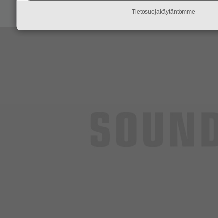
Tietosuojakäytäntömme