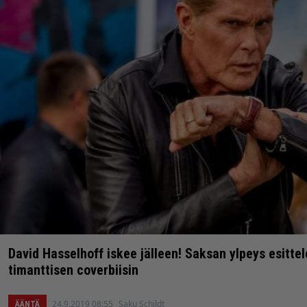
David Hasselhoff iskee jälleen! Saksan ylpeys esitte
timanttisen coverbiisin
24.9.2019 08:55
Saku Schildt
ÄÄNTÄ