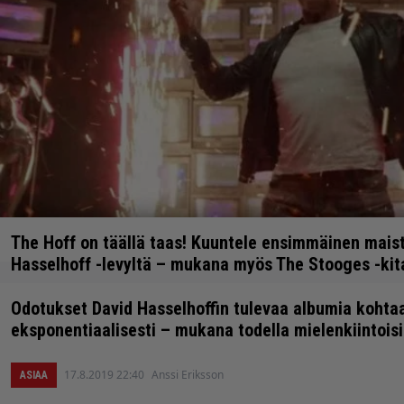
The Hoff on täällä taas! Kuuntele ensimmäinen maist
Hasselhoff -levyltä – mukana myös The Stooges -kita
Odotukset David Hasselhoffin tulevaa albumia kohtaa
10.9.2019 20:50
Anssi Eriksson
ÄÄNTÄ
KUVAA
eksponentiaalisesti – mukana todella mielenkiintois
17.8.2019 22:40
Anssi Eriksson
ASIAA