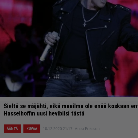
Sieltä se mäjähti, eikä maailma ole enää koskaan en
Hasselhoffin uusi hevibiisi tästä
10.12.2020 21:17
Anssi Eriksson
ÄÄNTÄ
KUVAA