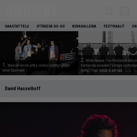
HAASTATTELU
JYTÄKESÄ GO-GO
KUVAGALLERIA
FESTIVAALIT
EN
2.
Miten taipuu Trio Niskalaukaukse
1.
Weezer-fanien pitkä odotus päättyy: yhtye
Vartiaisen musiikki? Entäpä ruotsala
tulee Suomeen
metal? Pian tämäkin selviää
David Hasselhoff