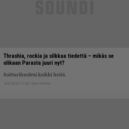
Thrashia, rockia ja silkkaa tiedettä – mikäs se
olikaan Parasta juuri nyt?
Soittarihuolesi kaikki heitä.
16.6.2016 11:34
Eero Tarmo