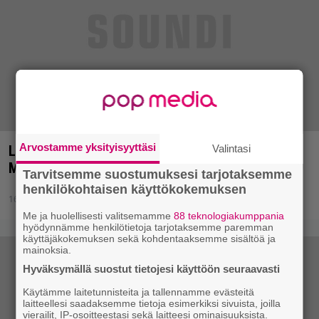
Arvostamme yksityisyyttäsi
Valintasi
Lisää Ruisrock-kiinnityksiä: Mew, Disclosure ja Of
Monsters And Men Ruissaloon
Tarvitsemme suostumuksesi tarjotaksemme
henkilökohtaisen käyttökokemuksen
16.2.2015 12:03
Me ja huolellisesti valitsemamme
88 teknologiakumppania
hyödynnämme henkilötietoja tarjotaksemme paremman
käyttäjäkokemuksen sekä kohdentaaksemme sisältöä ja
mainoksia.
Hyväksymällä suostut tietojesi käyttöön seuraavasti
Käytämme laitetunnisteita ja tallennamme evästeitä
laitteellesi saadaksemme tietoja esimerkiksi sivuista, joilla
vierailit, IP-osoitteestasi sekä laitteesi ominaisuuksista.