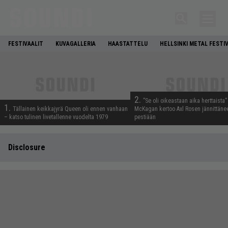
FESTIVAALIT
KUVAGALLERIA
HAASTATTELU
HELLSINKI METAL FESTI
2.
”Se oli oikeastaan aika herttaista”
1.
Tällainen keikkajyrä Queen oli ennen vanhaan
McKagan kertoo Axl Rosen jännittäne
– katso tulinen livetallenne vuodelta 1979
pestiään
Disclosure