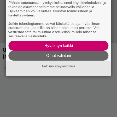
Pääset tutustumaan yksityiskohtaisesti käyttötarkoituksiin ja
teknologiakumppaneihimme seuraavalla välilehdellä.
Hylkääminen voi vaikuttaa sivuston toimivuuteen ja
käytettävyyteen.
Jotkin teknologiamme voivat käsitellä tietoja myös ilman
suostumusta, jos niillä on siihen oikeutettu peruste. Voit
vastustaa tätä tai muuttaa asetuksiasi milloin tahansa
seuraavalla välilehdellä.
Hyväksyn kaikki
Uutistulva: QOTSA, Bon Jovi, Lou Reed, Disclosure
Omat valintani
ja Nile Rodgers, Neneh Cherry
Tietosuojakäytäntömme
18.11.2013 21:36