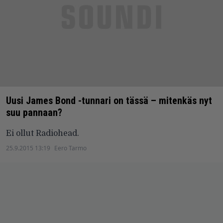
Uusi James Bond -tunnari on tässä – mitenkäs nyt
suu pannaan?
Ei ollut Radiohead.
25.9.2015 13:19
Eero Tarmo