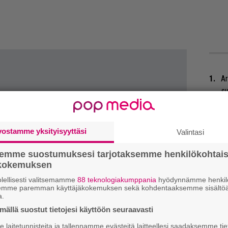
Ar
su
Mi
Va
vostamme yksityisyyttäsi
Valintasi
me
semme suostumuksesi tarjotaksemme henkilökohtai
ökokemuksen
We
t
lellisesti valitsemamme
88 teknologiakumppania
hyödynnämme henkilö
semme paremman käyttäjäkokemuksen sekä kohdentaaksemme sisältöä
a.
Se
ällä suostut tietojesi käyttöön seuraavasti
Ma
uu
laitetunnisteita ja tallennamme evästeitä laitteellesi saadaksemme tie