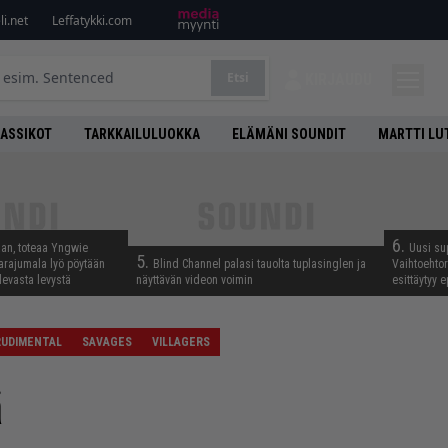
i.net
Leffatykki.com
Etsi
KIRJAUDU
LASSIKOT
TARKKAILULUOKKA
ELÄMÄNI SOUNDIT
MARTTI LU
6.
aan, toteaa Yngwie
Uusi su
5.
arajumala lyö pöytään
Blind Channel palasi tauolta tuplasinglen ja
Vaihtoehto
levasta levystä
näyttävän videon voimin
esittäytyy 
RUDIMENTAL
SAVAGES
VILLAGERS
ä