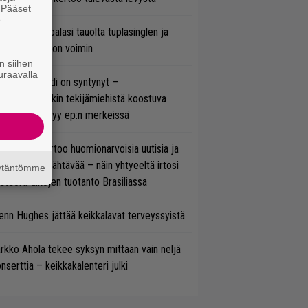
. Pääset
e
ind Channel palasi tauolta tuplasinglen ja
yttävän videon voimin
n siihen
uraavalla
si superbändi on syntynyt –
ihtoehtorockin tekijämiehistä koostuva
hmä esittäytyy ep:n merkeissä
nkin Park kertoo huomionarvoisia uutisia ja
rjoaa uutta nähtävää – näin yhtyeeltä irtosi
äytäntömme
teora-aikojen tuotanto Brasiliassa
enn Hughes jättää keikkalavat terveyssyistä
rkko Ahola tekee syksyn mittaan vain neljä
nserttia – keikkakalenteri julki