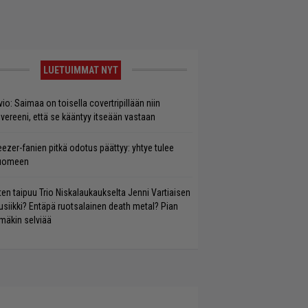
LUETUIMMAT NYT
vio: Saimaa on toisella covertripillään niin
vereeni, että se kääntyy itseään vastaan
ezer-fanien pitkä odotus päättyy: yhtye tulee
uomeen
ten taipuu Trio Niskalaukaukselta Jenni Vartiaisen
siikki? Entäpä ruotsalainen death metal? Pian
mäkin selviää