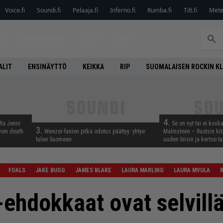
Voice.fi
Soundi.fi
Pelaaja.fi
Inferno.fi
Rumba.fi
Tilt.fi
Metel
ET
LEVYARVIOT
JUTUT
LEHTI
ALIT
ENSINÄYTTÖ
KEIKKA
RIP
SUOMALAISEN ROCKIN K
4.
lta Jenni
Se on nyt tai ei kosk
3.
inen death
Weezer-fanien pitkä odotus päättyy: yhtye
Malmsteen – Ruotsin kit
tulee Suomeen
uuden biisin ja kertoo tu
FOALS
JAKE BUGG
JAMES BLAKE
LAURA MARLING
LAURA MVULA
-ehdokkaat ovat selvill