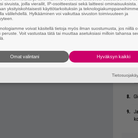
i sivuista, joilla vierailit, IP-osoitteestasi sekä laitteesi ominaisuuksista
an yksityiskohtaisesti käyttötarkoituksiin ja teknologiakumppaneihimm
la välilehdellä. Hylkääminen voi vaikuttaa sivuston toimivuuteen ja
Bl
yyteen.
nä
knologiamme voivat käsitellä tietoja myös ilman suostumusta, jos niillä o
u peruste. Voit vastustaa tätä tai muuttaa asetuksiasi milloin tahansa se
ehdokkaiden esittely
.
Uu
lä.
Va
 tiedät mistä kahvitauolla puhutaan! Nappaa
ry
eenaiheet suoraan sähköpostiin tästä.
Omat valintani
Hyväksyn kaikki
Li
ta
Tietosuojak
Me
Gl
Ja
ko