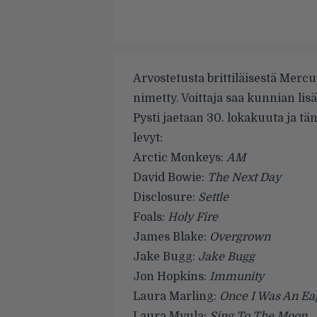
Arvostetusta brittiläisestä Mercu
nimetty. Voittaja saa kunnian li
Pysti jaetaan 30. lokakuuta ja t
levyt:
Arctic Monkeys:
AM
David Bowie:
The Next Day
Disclosure:
Settle
Foals:
Holy Fire
James Blake:
Overgrown
Jake Bugg:
Jake Bugg
Jon Hopkins:
Immunity
Laura Marling:
Once I Was An Ea
Laura Mvula:
Sing To The Moon