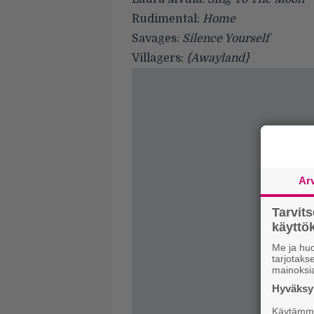
Rudimental:
Home
Savages:
Silence Yourself
Villagers:
{Awayland}
Ar
Tarvit
käytt
Me ja huo
tarjotak
mainoksi
Hyväksym
Käytämme 