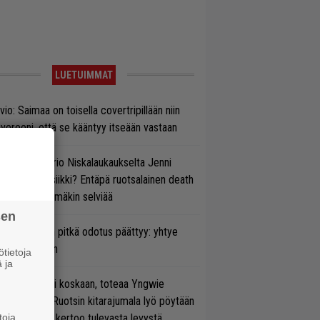
LUETUIMMAT
vio: Saimaa on toisella covertripillään niin
vereeni, että se kääntyy itseään vastaan
ten taipuu Trio Niskalaukaukselta Jenni
rtiaisen musiikki? Entäpä ruotsalainen death
tal? Pian tämäkin selviää
sen
ezer-fanien pitkä odotus päättyy: yhtye
ulee Suomeen
tietoja
 ja
 on nyt tai ei koskaan, toteaa Yngwie
lmsteen – Ruotsin kitarajumala lyö pöytään
den biisin ja kertoo tulevasta levystä
toja