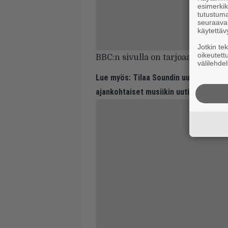
esimerkiks
tutustuma
seuraaval
käytettäv
Jotkin te
oikeutett
BBC:n sivulla on tarjoaa kattava
välilehdel
Lue myös:
Tilaa Soundin uutiskirje ja
ajankohtaiset musiikin uutiset ja puh