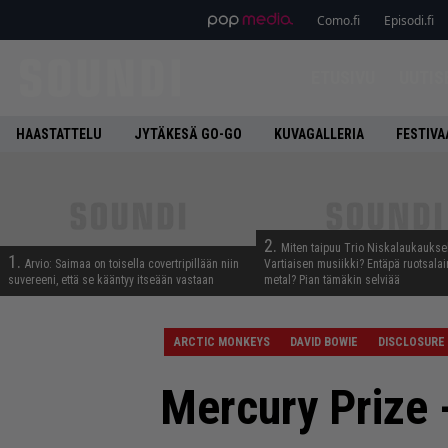
Como.fi
Episodi.fi
ETUSIVU
UUTIS
HAASTATTELU
JYTÄKESÄ GO-GO
KUVAGALLERIA
FESTIVA
2.
Miten taipuu Trio Niskalaukaukse
1.
Arvio: Saimaa on toisella covertripillään niin
Vartiaisen musiikki? Entäpä ruotsala
suvereeni, että se kääntyy itseään vastaan
metal? Pian tämäkin selviää
ARCTIC MONKEYS
DAVID BOWIE
DISCLOSURE
Mercury Prize 