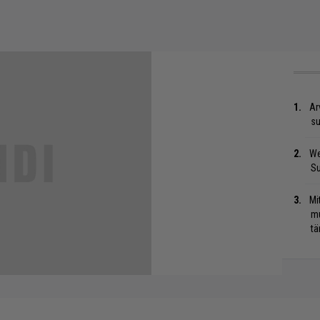
Ar
su
We
S
Mi
mu
tä