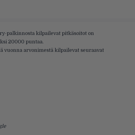
ry-palkinnosta kilpailevat pitkäsoitot on
säksi 20000 puntaa.
änä vuonna arvonimestä kilpailevat seuraavat
gle