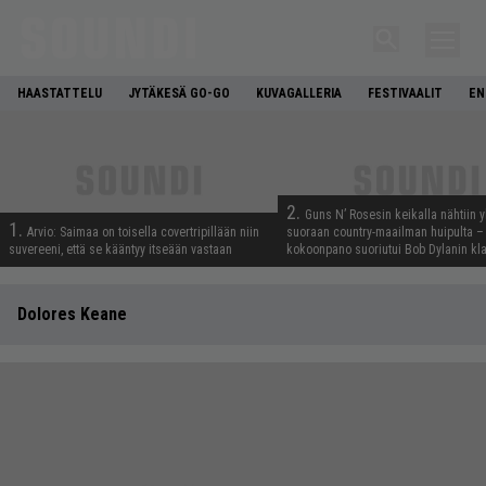
HAASTATTELU
JYTÄKESÄ GO-GO
KUVAGALLERIA
FESTIVAALIT
EN
2.
Guns N’ Rosesin keikalla nähtiin y
1.
Arvio: Saimaa on toisella covertripillään niin
suoraan country-maailman huipulta –
suvereeni, että se kääntyy itseään vastaan
kokoonpano suoriutui Bob Dylanin kl
Dolores Keane