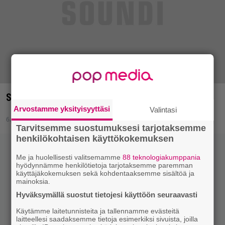
Soittolista: Lepää rauhassa, Nelson Mandela
Arvostamme yksityisyyttäsi
Valintasi
6.12.2013 19:17
Tarvitsemme suostumuksesi tarjotaksemme
henkilökohtaisen käyttökokemuksen
Me ja huolellisesti valitsemamme
88 teknologiakumppania
hyödynnämme henkilötietoja tarjotaksemme paremman
käyttäjäkokemuksen sekä kohdentaaksemme sisältöä ja
mainoksia.
Hyväksymällä suostut tietojesi käyttöön seuraavasti
Käytämme laitetunnisteita ja tallennamme evästeitä
laitteellesi saadaksemme tietoja esimerkiksi sivuista, joilla