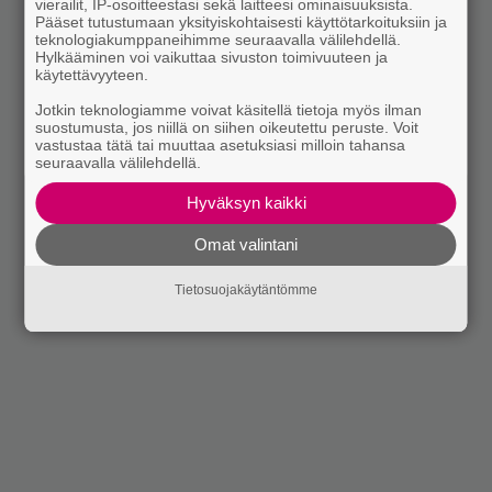
vierailit, IP-osoitteestasi sekä laitteesi ominaisuuksista.
Pääset tutustumaan yksityiskohtaisesti käyttötarkoituksiin ja
teknologiakumppaneihimme seuraavalla välilehdellä.
Hylkääminen voi vaikuttaa sivuston toimivuuteen ja
käytettävyyteen.
Jotkin teknologiamme voivat käsitellä tietoja myös ilman
suostumusta, jos niillä on siihen oikeutettu peruste. Voit
vastustaa tätä tai muuttaa asetuksiasi milloin tahansa
seuraavalla välilehdellä.
Hyväksyn kaikki
Omat valintani
Tietosuojakäytäntömme