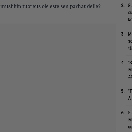
Gu
 musiikin tuoreus ole este sen parhaudelle?
su
ko
Ma
so
tä
”S
M
A
”T
A.
Se
Ma
uu