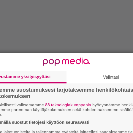
vostamme yksityisyyttäsi
Valintasi
semme suostumuksesi tarjotaksemme henkilökohtai
ökokemuksen
lellisesti valitsemamme
88 teknologiakumppania
hyödynnämme henkilö
semme paremman käyttäjäkokemuksen sekä kohdentaaksemme sisältöä
a.
ällä suostut tietojesi käyttöön seuraavasti
laitetunnisteita ja tallennamme evästeitä laitteellesi saadaksemme tie