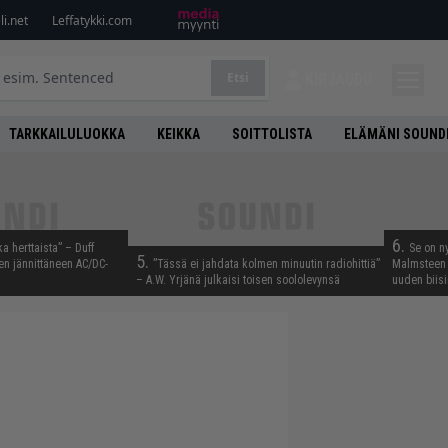
i.net
Leffatykki.com
Etsi
KIRJAUDU
TARKKAILULUOKKA
KEIKKA
SOITTOLISTA
ELÄMÄNI SOUND
6.
ka herttaista” – Duff
Se on n
5.
n jännittäneen AC/DC-
”Tässä ei jahdata kolmen minuutin radiohittiä”
Malmsteen 
– A.W. Yrjänä julkaisi toisen soololevynsä
uuden biisi