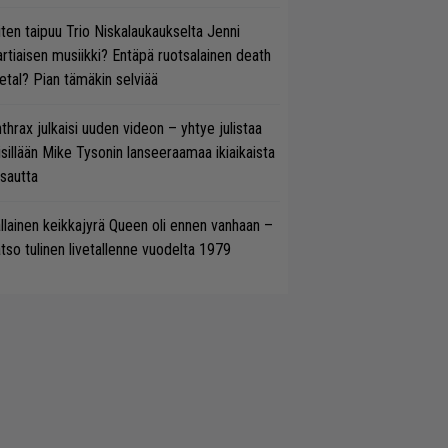
ten taipuu Trio Niskalaukaukselta Jenni
rtiaisen musiikki? Entäpä ruotsalainen death
tal? Pian tämäkin selviää
thrax julkaisi uuden videon – yhtye julistaa
isillään Mike Tysonin lanseeraamaa ikiaikaista
isautta
llainen keikkajyrä Queen oli ennen vanhaan –
tso tulinen livetallenne vuodelta 1979