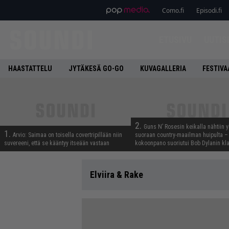
Como.fi
Episodi.fi
ETUSIVU
UUTIS
HAASTATTELU
JYTÄKESÄ GO-GO
KUVAGALLERIA
FESTIVA
2.
Guns N’ Rosesin keikalla nähtiin y
1.
Arvio: Saimaa on toisella covertripillään niin
suoraan country-maailman huipulta –
suvereeni, että se kääntyy itseään vastaan
kokoonpano suoriutui Bob Dylanin kl
Elviira & Rake