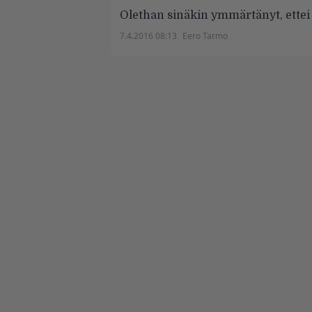
Olethan sinäkin ymmärtänyt, ettei
7.4.2016 08:13
Eero Tarmo