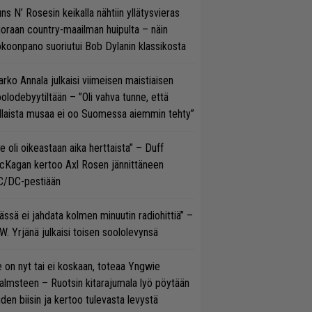
ns N’ Rosesin keikalla nähtiin yllätysvieras
oraan country-maailman huipulta – näin
koonpano suoriutui Bob Dylanin klassikosta
rko Annala julkaisi viimeisen maistiaisen
olodebyytiltään – ”Oli vahva tunne, että
llaista musaa ei oo Suomessa aiemmin tehty”
e oli oikeastaan aika herttaista” – Duff
cKagan kertoo Axl Rosen jännittäneen
C/DC-pestiään
ässä ei jahdata kolmen minuutin radiohittiä” –
W. Yrjänä julkaisi toisen soololevynsä
 on nyt tai ei koskaan, toteaa Yngwie
lmsteen – Ruotsin kitarajumala lyö pöytään
den biisin ja kertoo tulevasta levystä