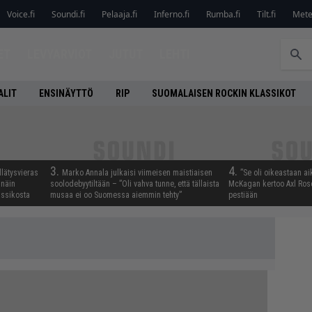
Voice.fi
Soundi.fi
Pelaaja.fi
Inferno.fi
Rumba.fi
Tilt.fi
Metel
ET
LEVYARVIOT
JUTUT
LEHTI
ALIT
ENSINÄYTTÖ
RIP
SUOMALAISEN ROCKIN KLASSIKOT
3.
4.
llätysvieras
Marko Annala julkaisi viimeisen maistiaisen
”Se oli oikeastaan ai
 näin
soolodebyytiltään – ”Oli vahva tunne, että tällaista
McKagan kertoo Axl Rose
assikosta
musaa ei oo Suomessa aiemmin tehty”
pestiään