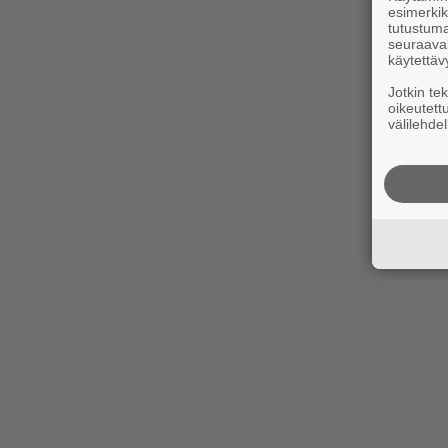
esimerkiks
tutustuma
seuraaval
käytettäv
Jotkin te
oikeutett
välilehdel