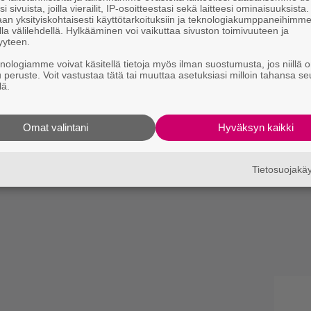
i sivuista, joilla vierailit, IP-osoitteestasi sekä laitteesi ominaisuuksista
an yksityiskohtaisesti käyttötarkoituksiin ja teknologiakumppaneihimm
la välilehdellä. Hylkääminen voi vaikuttaa sivuston toimivuuteen ja
yyteen.
knologiamme voivat käsitellä tietoja myös ilman suostumusta, jos niillä o
u peruste. Voit vastustaa tätä tai muuttaa asetuksiasi milloin tahansa se
lä.
Omat valintani
Hyväksyn kaikki
Tietosuojak