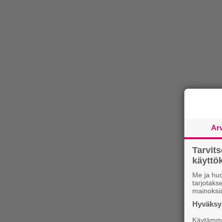
Ar
Tarvit
käytt
Me ja huo
tarjotak
mainoksi
Hyväksym
Käytämme 