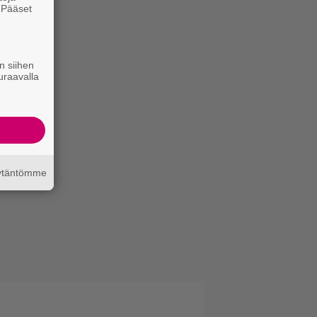
. Pääset
e
n siihen
uraavalla
äytäntömme