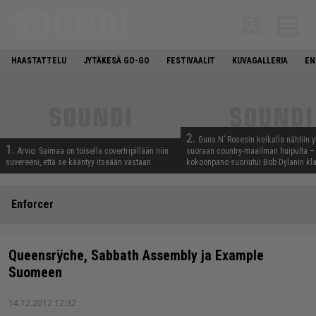
HAASTATTELU
JYTÄKESÄ GO-GO
FESTIVAALIT
KUVAGALLERIA
EN
2.
Guns N’ Rosesin keikalla nähtiin y
1.
Arvio: Saimaa on toisella covertripillään niin
suoraan country-maailman huipulta –
suvereeni, että se kääntyy itseään vastaan
kokoonpano suoriutui Bob Dylanin kl
Enforcer
Queensrÿche, Sabbath Assembly ja Example
Suomeen
14.12.2012 12:32