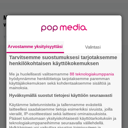
Metallimuusikot kolareissa, Slipknot-haudalla
vandaaleja
11.11.2010 18:51
Arvostamme yksityisyyttäsi
Valintasi
Tarvitsemme suostumuksesi tarjotaksemme
henkilökohtaisen käyttökokemuksen
Me ja huolellisesti valitsemamme
88 teknologiakumppania
hyödynnämme henkilötietoja tarjotaksemme paremman
käyttäjäkokemuksen sekä kohdentaaksemme sisältöä ja
mainoksia.
Hyväksymällä suostut tietojesi käyttöön seuraavasti
Käytämme laitetunnisteita ja tallennamme evästeitä
laitteellesi saadaksemme tietoja esimerkiksi sivuista, joilla
vierailit, IP-osoitteestasi sekä laitteesi ominaisuuksista.
Pääset tutustumaan yksityiskohtaisesti käyttötarkoituksiin ja
teknologiakumppaneihimme seuraavalla välilehdellä.
Hylkääminen voi vaikuttaa sivuston toimivuuteen ja