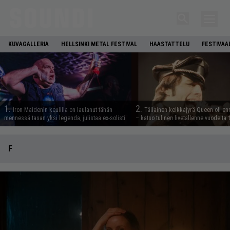
KUVAGALLERIA
HELLSINKI METAL FESTIVAL
HAASTATTELU
FESTIVAA
1.
2.
Iron Maidenin keulilla on laulanut tähän
Tällainen keikkajyrä Queen oli e
mennessä tasan yksi legenda, julistaa ex-solisti
– katso tulinen livetallenne vuodelta
F