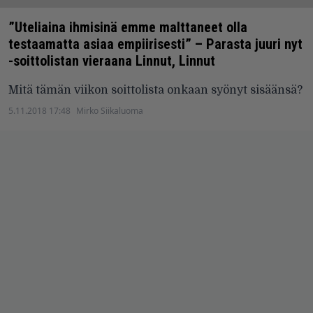
”Uteliaina ihmisinä emme malttaneet olla
testaamatta asiaa empiirisesti” – Parasta juuri nyt
-soittolistan vieraana Linnut, Linnut
Mitä tämän viikon soittolista onkaan syönyt sisäänsä?
5.11.2018 17:48
Mirko Siikaluoma