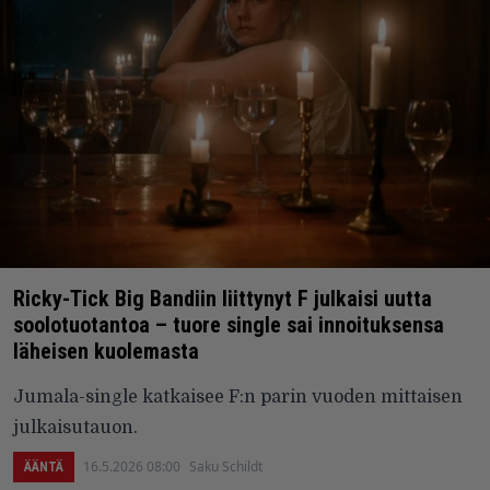
Ricky-Tick Big Bandiin liittynyt F julkaisi uutta
soolotuotantoa – tuore single sai innoituksensa
läheisen kuolemasta
Jumala-single katkaisee F:n parin vuoden mittaisen
julkaisutauon.
16.5.2026 08:00
Saku Schildt
ÄÄNTÄ