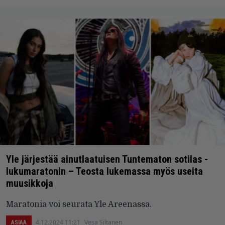
Yle järjestää ainutlaatuisen Tuntematon sotilas -
lukumaratonin – Teosta lukemassa myös useita
muusikkoja
Maratonia voi seurata Yle Areenassa.
4.12.2024 11:21
Vesa Siltanen
ASIAA