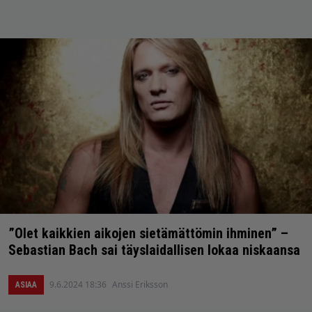
”Olet kaikkien aikojen sietämättömin ihminen” –
Sebastian Bach sai täyslaidallisen lokaa niskaansa
9.6.2024 18:36
Anssi Eriksson
ASIAA