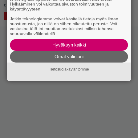
Hylkääminen voi vaikuttaa sivuston toimivuuteen ja
esiintyvät Pyhimys, Jesse Markin ja F.
käytettävyyteen.
27.3.2020 14:44
Mikko Meriläinen
ASIAA
ELÄVÄ MUSIIKKI
Jotkin teknologiamme voivat käsitellä tietoja myös ilman
suostumusta, jos niillä on siihen oikeutettu peruste. Voit
vastustaa tätä tai muuttaa asetuksiasi milloin tahansa
seuraavalla välilehdellä.
Hyväksyn kaikki
Omat valintani
Tietosuojakäytäntömme