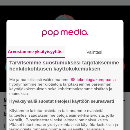
Arvostamme yksityisyyttäsi
Valintasi
Tarvitsemme suostumuksesi tarjotaksemme
henkilökohtaisen käyttökokemuksen
Me ja huolellisesti valitsemamme
88 teknologiakumppania
hyödynnämme henkilötietoja tarjotaksemme paremman
käyttäjäkokemuksen sekä kohdentaaksemme sisältöä ja
mainoksia.
Näinkin voit tukea keikkapaikkaa korona-aikoina –
Hyväksymällä suostut tietojesi käyttöön seuraavasti
Tampereen Olympia järjestää kiitoskonsertin
Käytämme laitetunnisteita ja tallennamme evästeitä
lahjakortin ostajille
laitteellesi saadaksemme tietoja esimerkiksi sivuista, joilla
vierailit, IP-osoitteestasi sekä laitteesi ominaisuuksista.
Pääset tutustumaan yksityiskohtaisesti käyttötarkoituksiin ja
Loppuvuodesta järjestettävässä kiitoskonsertissa
teknologiakumppaneihimme seuraavalla välilehdellä.