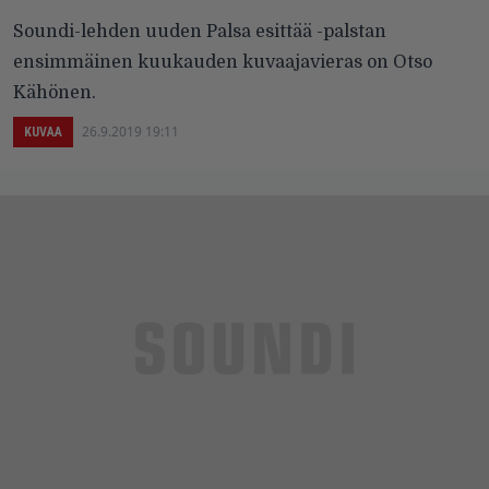
Soundi-lehden uuden Palsa esittää -palstan
ensimmäinen kuukauden kuvaajavieras on Otso
Kähönen.
26.9.2019 19:11
KUVAA