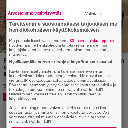
Arvostamme yksityisyyttäsi
Valintasi
Tarvitsemme suostumuksesi tarjotaksemme
henkilökohtaisen käyttökokemuksen
Me ja huolellisesti valitsemamme
88 teknologiakumppania
hyödynnämme henkilötietoja tarjotaksemme paremman
käyttäjäkokemuksen sekä kohdentaaksemme sisältöä ja
mainoksia.
Punksuperryhmä Fake Names julkaisi ensimmäisen
Hyväksymällä suostut tietojesi käyttöön seuraavasti
singlensä – Mukana Bad Religionista ja
Käytämme laitetunnisteita ja tallennamme evästeitä
Refusedista tuttuja hahmoja
laitteellesi saadaksemme tietoja esimerkiksi sivuista, joilla
vierailit, IP-osoitteestasi sekä laitteesi ominaisuuksista.
Pääset tutustumaan yksityiskohtaisesti käyttötarkoituksiin ja
Yhtyeen debyyttialbumi ilmestyy toukokuussa.
teknologiakumppaneihimme seuraavalla välilehdellä.
Hylkääminen voi vaikuttaa sivuston toimivuuteen ja
26.3.2020 09:03
Vesa Siltanen
ÄÄNTÄ
ASIAA
käytettävyyteen.
Jotkin teknologiamme voivat käsitellä tietoja myös ilman
suostumusta, jos niillä on siihen oikeutettu peruste. Voit
vastustaa tätä tai muuttaa asetuksiasi milloin tahansa
seuraavalla välilehdellä.