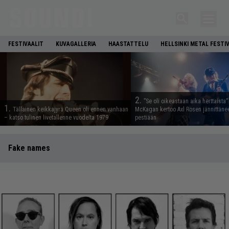
FESTIVAALIT
KUVAGALLERIA
HAASTATTELU
HELLSINKI METAL FESTI
2.
”Se oli oikeastaan aika herttaista”
1.
Tällainen keikkajyrä Queen oli ennen vanhaan
McKagan kertoo Axl Rosen jännittäne
– katso tulinen livetallenne vuodelta 1979
pestiään
Fake names