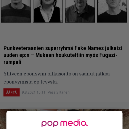
Punkveteraanien superryhmä Fake Names julkaisi
uuden ep:n – Mukaan houkuteltiin myös Fugazi-
rumpali
Yhtyeen eponyymi pitkäsoitto on saanut jatkoa
eponyymistä ep-levystä.
9.8.2021 15:11
Vesa Siltanen
ÄÄNTÄ