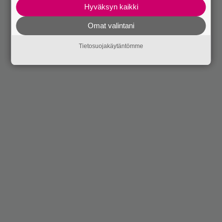
Hyväksyn kaikki
Omat valintani
Tietosuojakäytäntömme