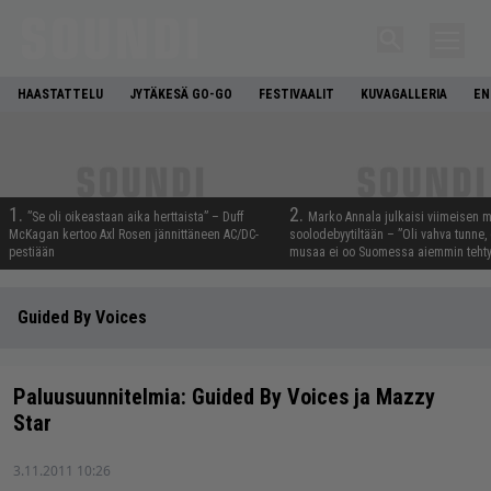
HAASTATTELU
JYTÄKESÄ GO-GO
FESTIVAALIT
KUVAGALLERIA
EN
1.
2.
”Se oli oikeastaan aika herttaista” – Duff
Marko Annala julkaisi viimeisen m
McKagan kertoo Axl Rosen jännittäneen AC/DC-
soolodebyytiltään – ”Oli vahva tunne, e
pestiään
musaa ei oo Suomessa aiemmin tehty
Guided By Voices
Paluusuunnitelmia: Guided By Voices ja Mazzy
Star
3.11.2011 10:26