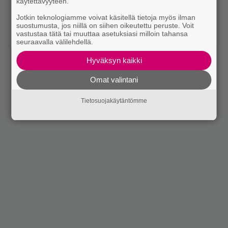
käytettävyyteen.
Jotkin teknologiamme voivat käsitellä tietoja myös ilman
suostumusta, jos niillä on siihen oikeutettu peruste. Voit
vastustaa tätä tai muuttaa asetuksiasi milloin tahansa
seuraavalla välilehdellä.
Hyväksyn kaikki
Omat valintani
Tietosuojakäytäntömme