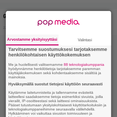
Guided By Voicesille nimekäs tribuutti
22.10.2010 16:10
Arvostamme yksityisyyttäsi
Valintasi
Tarvitsemme suostumuksesi tarjotaksemme
henkilökohtaisen käyttökokemuksen
Me ja huolellisesti valitsemamme
88 teknologiakumppania
hyödynnämme henkilötietoja tarjotaksemme paremman
käyttäjäkokemuksen sekä kohdentaaksemme sisältöä ja
mainoksia.
Hyväksymällä suostut tietojesi käyttöön seuraavasti
Käytämme laitetunnisteita ja tallennamme evästeitä
laitteellesi saadaksemme tietoja esimerkiksi sivuista, joilla
vierailit, IP-osoitteestasi sekä laitteesi ominaisuuksista.
Pääset tutustumaan yksityiskohtaisesti käyttötarkoituksiin ja
teknologiakumppaneihimme seuraavalla välilehdellä.
Hylkääminen voi vaikuttaa sivuston toimivuuteen ja