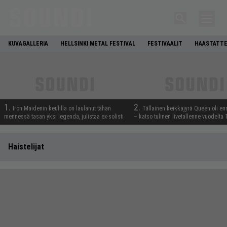
KUVAGALLERIA
HELLSINKI METAL FESTIVAL
FESTIVAALIT
HAASTATTE
1.
2.
Iron Maidenin keulilla on laulanut tähän
Tällainen keikkajyrä Queen oli e
mennessä tasan yksi legenda, julistaa ex-solisti
– katso tulinen livetallenne vuodelta
Haistelijat