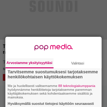
Tuumailuja | Hardcoresta harmittomaan
radiopoppiin
Tuumailuja-palstalla arvioidaan kuukausittain
Arvostamme yksityisyyttäsi
Valintasi
seiskoja ja muita pikkulevyjä.
Tarvitsemme suostumuksesi tarjotaksemme
henkilökohtaisen käyttökokemuksen
16.11.2016 12:53
ÄÄNTÄ
Me ja huolellisesti valitsemamme
88 teknologiakumppania
hyödynnämme henkilötietoja tarjotaksemme paremman
käyttäjäkokemuksen sekä kohdentaaksemme sisältöä ja
mainoksia.
Hyväksymällä suostut tietojesi käyttöön seuraavasti