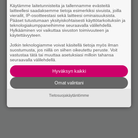
Käytämme laitetunnisteita ja tallennamme evästeitä
laitteellesi saadaksemme tietoja esimerkiksi sivuista, joilla
vierailit, IP-osoitteestasi sekä laitteesi ominaisuuksista.
Pääset tutustumaan yksityiskohtaisesti käyttötarkoituksiin ja
teknologiakumppaneihimme seuraavalla välilehdellä.
Hylkääminen voi vaikuttaa sivuston toimivuuteen ja
käytettävyyteen.
Jotkin teknologiamme voivat käsitellä tietoja myös ilman
suostumusta, jos niillä on siihen oikeutettu peruste. Voit
vastustaa tätä tai muuttaa asetuksiasi milloin tahansa
seuraavalla välilehdellä.
Hyväksyn kaikki
Omat valintani
Tietosuojakäytäntömme