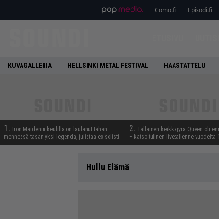
Como.fi
Episodi.fi
ETUSIVU
UUTIS
KUVAGALLERIA
HELLSINKI METAL FESTIVAL
HAASTATTELU
1.
2.
Iron Maidenin keulilla on laulanut tähän
Tällainen keikkajyrä Queen oli e
mennessä tasan yksi legenda, julistaa ex-solisti
– katso tulinen livetallenne vuodelta
Hullu Elämä