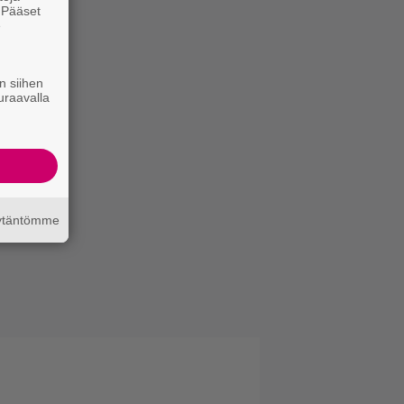
. Pääset
e
n siihen
uraavalla
äytäntömme