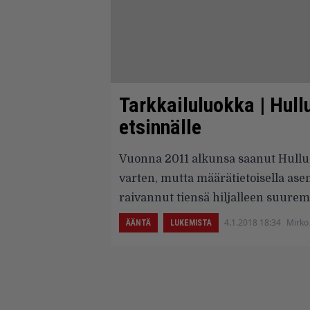
Tarkkailuluokka | Hul
etsinnälle
Vuonna 2011 alkunsa saanut Hullu 
varten, mutta määrätietoisella asen
raivannut tiensä hiljalleen suuremm
4.1.2018 18:34
Mirko
ÄÄNTÄ
LUKEMISTA