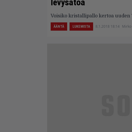
levysatoa
Voisiko kristallipallo kertoa uude
8.1.2018 18:14
Mirko
ÄÄNTÄ
LUKEMISTA