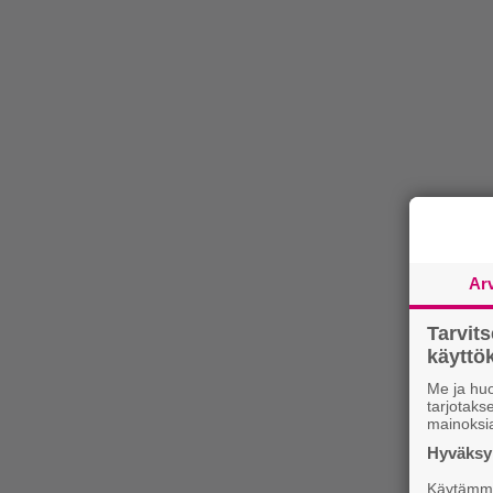
Ar
Tarvit
käytt
Me ja huo
tarjotak
mainoksi
Hyväksym
Käytämme 