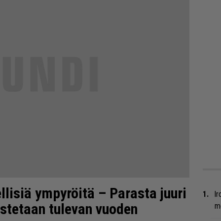
llisiä ympyröitä – Parasta juuri
Ir
nustetaan tulevan vuoden
me