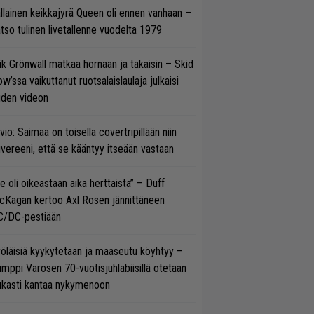
llainen keikkajyrä Queen oli ennen vanhaan –
tso tulinen livetallenne vuodelta 1979
ik Grönwall matkaa hornaan ja takaisin – Skid
w’ssa vaikuttanut ruotsalaislaulaja julkaisi
uden videon
vio: Saimaa on toisella covertripillään niin
vereeni, että se kääntyy itseään vastaan
e oli oikeastaan aika herttaista” – Duff
cKagan kertoo Axl Rosen jännittäneen
C/DC-pestiään
öläisiä kyykytetään ja maaseutu köyhtyy –
mppi Varosen 70-vuotisjuhlabiisillä otetaan
ukasti kantaa nykymenoon