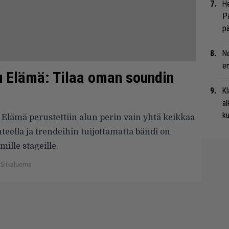
He
Pa
pä
Ne
en
lu Elämä: Tilaa oman soundin
Kl
al
ku
Elämä perustettiin alun perin vain yhtä keikkaa
teella ja trendeihin tuijottamatta bändi on
ille stageille.
 Siikaluoma