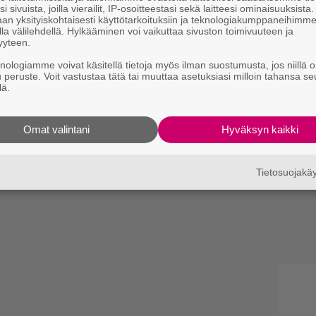
i sivuista, joilla vierailit, IP-osoitteestasi sekä laitteesi ominaisuuksista
an yksityiskohtaisesti käyttötarkoituksiin ja teknologiakumppaneihimm
la välilehdellä. Hylkääminen voi vaikuttaa sivuston toimivuuteen ja
yyteen.
knologiamme voivat käsitellä tietoja myös ilman suostumusta, jos niillä o
u peruste. Voit vastustaa tätä tai muuttaa asetuksiasi milloin tahansa se
lä.
Omat valintani
Hyväksyn kaikki
Tietosuojak