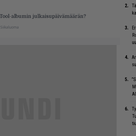
Tä
ka
n Tool-albumin julkaisupäivämäärän?
 Siikaluoma
Er
Ro
u
Ar
su
”S
M
A
Ty
Tu
ti