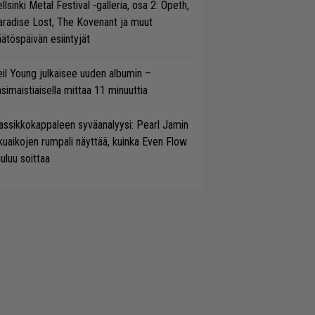
llsinki Metal Festival -galleria, osa 2: Opeth,
radise Lost, The Kovenant ja muut
ätöspäivän esiintyjät
il Young julkaisee uuden albumin –
simaistiaisella mittaa 11 minuuttia
assikkokappaleen syväanalyysi: Pearl Jamin
kuaikojen rumpali näyttää, kuinka Even Flow
uluu soittaa