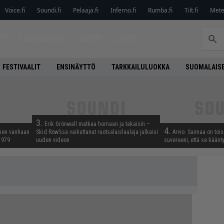
Voice.fi
Soundi.fi
Pelaaja.fi
Inferno.fi
Rumba.fi
Tilt.fi
Metel
ET
LEVYARVIOT
JUTUT
LEHTI
FESTIVAALIT
ENSINÄYTTÖ
TARKKAILULUOKKA
SUOMALAISE
3.
Erik Grönwall matkaa hornaan ja takaisin –
4.
nnen vanhaan
Skid Row’ssa vaikuttanut ruotsalaislaulaja julkaisi
Arvio: Saimaa on toise
 1979
uuden videon
suvereeni, että se käänt