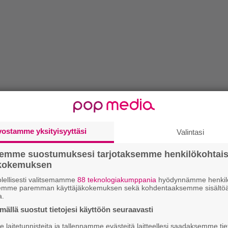
vostamme yksityisyyttäsi
Valintasi
semme suostumuksesi tarjotaksemme henkilökohtai
ökokemuksen
lellisesti valitsemamme
88 teknologiakumppania
hyödynnämme henkilö
semme paremman käyttäjäkokemuksen sekä kohdentaaksemme sisältöä
a.
ällä suostut tietojesi käyttöön seuraavasti
laitetunnisteita ja tallennamme evästeitä laitteellesi saadaksemme tie