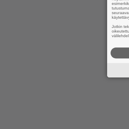
esimerkiks
tutustuma
seuraaval
käytettäv
Jotkin te
oikeutett
välilehdel