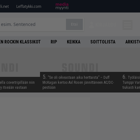
i.net
Leffatykki.com
Etsi
KIRJAUDU
N ROCKIN KLASSIKOT
RIP
KEIKKA
SOITTOLISTA
ARKIST
5.
6.
”Se oli oikeastaan aika herttaista” – Duff
Työläis
lla covertripillään niin
McKagan kertoo Axl Rosen jännittäneen AC/DC-
Tumppi Varo
yy itseään vastaan
pestiään
tiukasti k