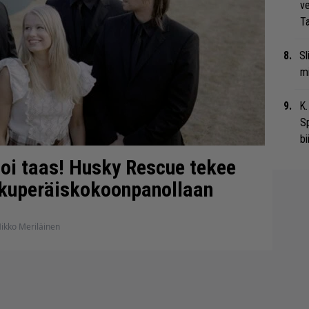
ve
Ta
Sl
mi
K.
S
bi
i taas! Husky Rescue tekee
lkuperäiskokoonpanollaan
ikko Meriläinen