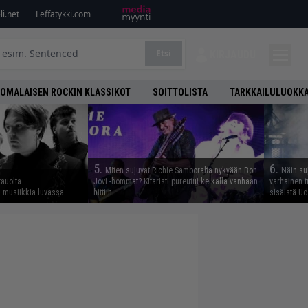
i.net
Leffatykki.com
Etsi
KIRJAUDU
OMALAISEN ROCKIN KLASSIKOT
SOITTOLISTA
TARKKAILULUOKK
5.
6.
Miten sujuvat Richie Samboralta nykyään Bon
Näin su
tauolta –
Jovi -hommat? Kitaristi pureutui keikalla vanhaan
varhainen t
ta musiikkia luvassa
hittiin
sisäistä U