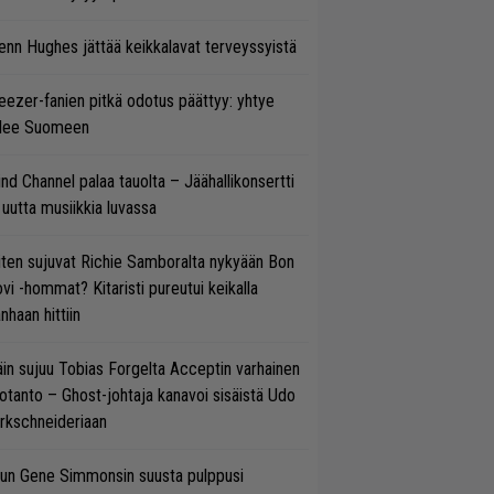
enn Hughes jättää keikkalavat terveyssyistä
ezer-fanien pitkä odotus päättyy: yhtye
ulee Suomeen
ind Channel palaa tauolta – Jäähallikonsertti
 uutta musiikkia luvassa
ten sujuvat Richie Samboralta nykyään Bon
vi -hommat? Kitaristi pureutui keikalla
nhaan hittiin
in sujuu Tobias Forgelta Acceptin varhainen
otanto – Ghost-johtaja kanavoi sisäistä Udo
rkschneideriaan
un Gene Simmonsin suusta pulppusi