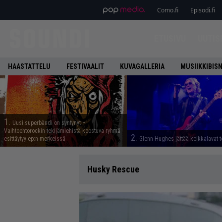
Como.fi
Episodi.fi
ETUSIVU
UUTIS
HAASTATTELU
FESTIVAALIT
KUVAGALLERIA
MUSIIKKIBIS
1.
Uusi superbändi on syntynyt –
Vaihtoehtorockin tekijämiehistä koostuva ryhmä
2.
esittäytyy ep:n merkeissä
Glenn Hughes jättää keikkalavat t
Husky Rescue