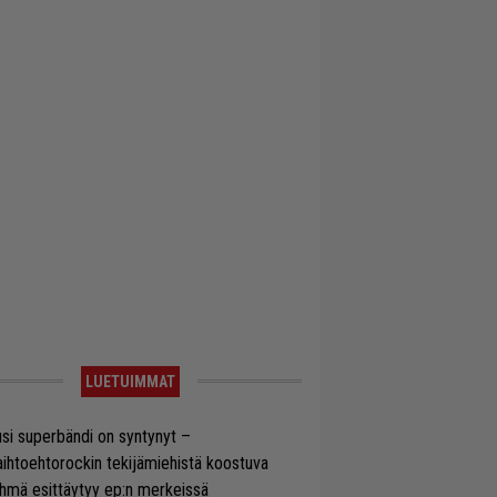
LUETUIMMAT
si superbändi on syntynyt –
ihtoehtorockin tekijämiehistä koostuva
hmä esittäytyy ep:n merkeissä