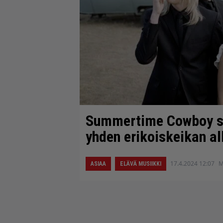
Summertime Cowboy so
yhden erikoiskeikan a
17.4.2024 12:07
M
ASIAA
ELÄVÄ MUSIIKKI