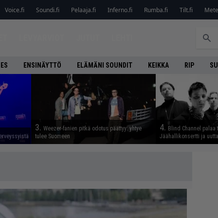
Voice.fi
Soundi.fi
Pelaaja.fi
Inferno.fi
Rumba.fi
Tilt.fi
Metel
ET
LEVYARVIOT
JUTUT
LEHTI
NES
ENSINÄYTTÖ
ELÄMÄNI SOUNDIT
KEIKKA
RIP
SU
3.
4.
Weezer-fanien pitkä odotus päättyy: yhtye
Blind Channel palaa 
erveyssyistä
tulee Suomeen
Jäähallikonsertti ja uut