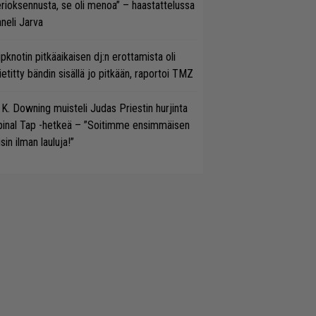
rioksennusta, se oli menoa” – haastattelussa
neli Jarva
ipknotin pitkäaikaisen dj:n erottamista oli
etitty bändin sisällä jo pitkään, raportoi TMZ
 K. Downing muisteli Judas Priestin hurjinta
pinal Tap -hetkeä – ”Soitimme ensimmäisen
isin ilman lauluja!”