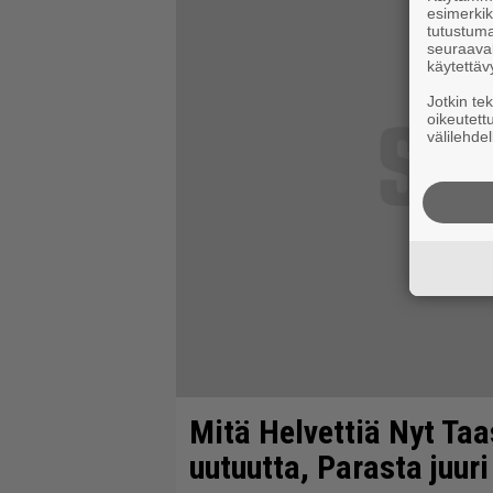
esimerkiks
tutustuma
seuraaval
käytettäv
Jotkin te
oikeutett
välilehdel
Mitä Helvettiä Nyt Taa
uutuutta, Parasta juuri