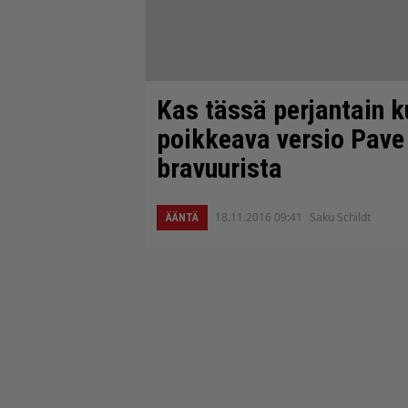
Kas tässä perjantain k
poikkeava versio Pave
bravuurista
18.11.2016 09:41
Saku Schildt
ÄÄNTÄ