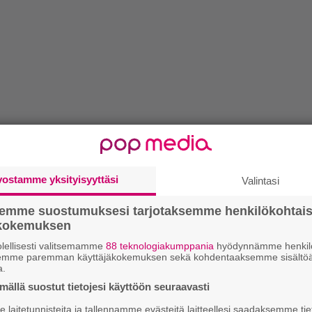
vostamme yksityisyyttäsi
Valintasi
semme suostumuksesi tarjotaksemme henkilökohtai
ökokemuksen
lellisesti valitsemamme
88 teknologiakumppania
hyödynnämme henkilö
semme paremman käyttäjäkokemuksen sekä kohdentaaksemme sisältöä
a.
ällä suostut tietojesi käyttöön seuraavasti
laitetunnisteita ja tallennamme evästeitä laitteellesi saadaksemme tie