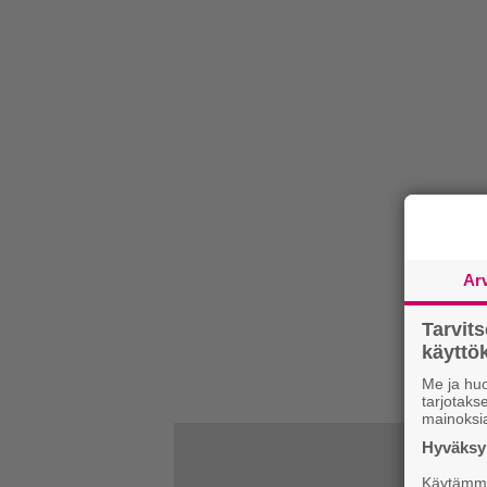
Ar
Tarvit
käytt
Me ja huo
tarjotak
mainoksi
Hyväksym
Käytämme 