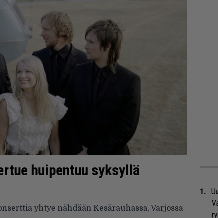
rtue huipentuu syksyllä
Uu
Va
nserttia yhtye nähdään Kesärauhassa, Varjossa
ry