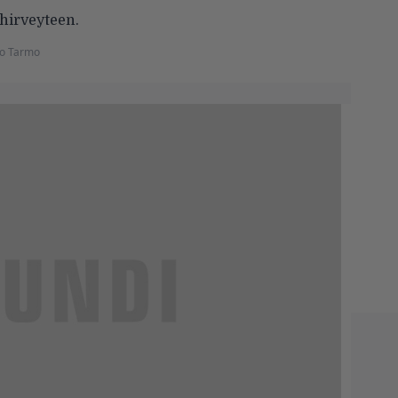
hirveyteen.
o Tarmo