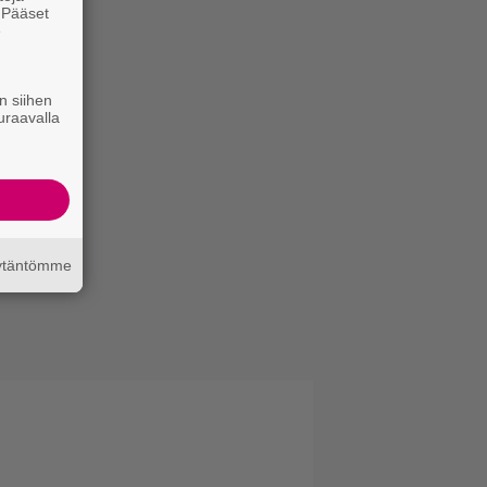
. Pääset
e
n siihen
uraavalla
äytäntömme