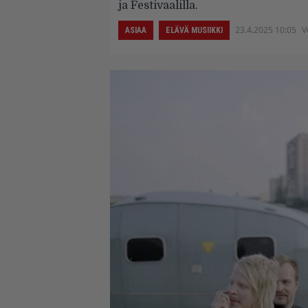
ja Festivaalilla.
23.4.2025 10:05
V
ASIAA
ELÄVÄ MUSIIKKI