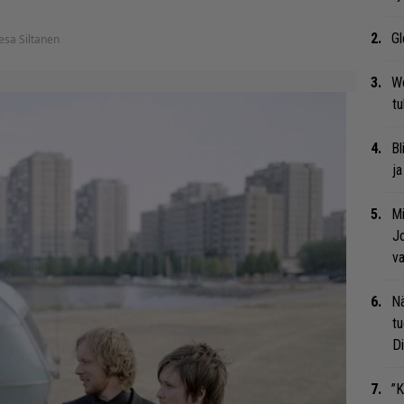
Gl
esa Siltanen
We
t
Bl
ja
Mi
Jo
va
Nä
tu
Di
”K