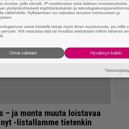
i sivuista, joilla vierailit, IP-osoitteestasi sekä laitteesi ominaisuuksista
an yksityiskohtaisesti käyttötarkoituksiin ja teknologiakumppaneihimm
la välilehdellä. Hylkääminen voi vaikuttaa sivuston toimivuuteen ja
yyteen.
knologiamme voivat käsitellä tietoja myös ilman suostumusta, jos niillä o
u peruste. Voit vastustaa tätä tai muuttaa asetuksiasi milloin tahansa se
lä.
Omat valintani
Hyväksyn kaikki
Tietosuojak
s – ja monta muuta loistavaa
 nyt -listallamme tietenkin