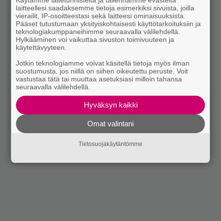
laitteellesi saadaksemme tietoja esimerkiksi sivuista, joilla
vierailit, IP-osoitteestasi sekä laitteesi ominaisuuksista.
Pääset tutustumaan yksityiskohtaisesti käyttötarkoituksiin ja
teknologiakumppaneihimme seuraavalla välilehdellä.
Hylkääminen voi vaikuttaa sivuston toimivuuteen ja
käytettävyyteen.
Jotkin teknologiamme voivat käsitellä tietoja myös ilman
suostumusta, jos niillä on siihen oikeutettu peruste. Voit
vastustaa tätä tai muuttaa asetuksiasi milloin tahansa
seuraavalla välilehdellä.
Hyväksyn kaikki
Omat valintani
Tietosuojakäytäntömme