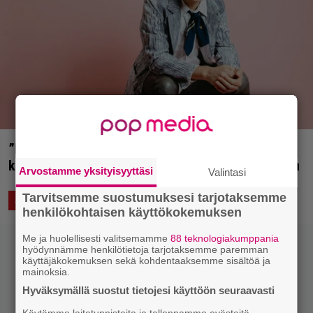
”Kaipaan rauhaa ja rakkautta, ja toivon sitä
kaikille” – Ilkka Alanko esittelee uuden soolobiisin
Arvostamme yksityisyyttäsi
Valintasi
Tarvitsemme suostumuksesi tarjotaksemme
30.8.2024 10:11
Saku Schildt
ÄÄNTÄ
henkilökohtaisen käyttökokemuksen
Me ja huolellisesti valitsemamme
88 teknologiakumppania
hyödynnämme henkilötietoja tarjotaksemme paremman
käyttäjäkokemuksen sekä kohdentaaksemme sisältöä ja
mainoksia.
Hyväksymällä suostut tietojesi käyttöön seuraavasti
Käytämme laitetunnisteita ja tallennamme evästeitä