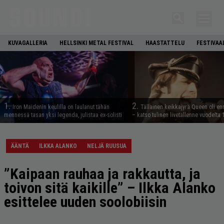
KUVAGALLERIA
HELLSINKI METAL FESTIVAL
HAASTATTELU
FESTIVAA
1.
2.
Iron Maidenin keulilla on laulanut tähän
Tällainen keikkajyrä Queen oli e
mennessä tasan yksi legenda, julistaa ex-solisti
– katso tulinen livetallenne vuodelta
ÄÄNTÄ
ILKKA ALANKO
NELJÄ RUUSUA
”Kaipaan rauhaa ja rakkautta, ja
toivon sitä kaikille” – Ilkka Alanko
esittelee uuden soolobiisin