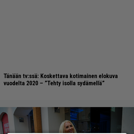
Tänään tv:ssä: Koskettava kotimainen elokuva
vuodelta 2020 – ”Tehty isolla sydämellä”