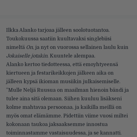
Ilkka Alanko tarjoaa jälleen soolotuotantoa.
Toukokuussa saatiin kuultavaksi singlebiisi
nimeltä
On
, ja nyt on vuorossa sellainen laulu kuin
Jokaiselle jotakin
. Kuuntele alempaa.
Alanko kertoo tiedotteessa, että emoyhtyeensä
kiertueen ja festarikeikkojen jälkeen aika on
jälleen kypsä ikioman musiikin julkaisemiselle.
”Mulle Neljä Ruusua on maailman hienoin bändi ja
tulee aina sitä olemaan. Siihen kuuluu lisäkseni
kolme mahtavaa persoonaa, ja kaikilla meillä on
myös omat elämämme. Pidettiin viime vuosi miltei
kokonaan taukoa jaksaaksemme innostua
toiminnastamme vastaisuudessa, ja se kannatti.