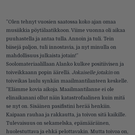
”Olen tehnyt vuosien saatossa koko ajan omaa
musiikkia pöytälaatikkoon. Viime vuonna oli aikaa
puuhastella ja antaa tulla. Annoin ja tuli. Tein
biisejä paljon, tuli innostavia, ja nyt minulla on
mahdollisuus julkaista jotain!”
Soolomateriaalillaan Alanko kulkee positiivisen ja
toiveikkaann popin äärellä.
Jokaiselle jotakin
on
toiveikas laulu synkän maailmantilanteen keskelle.
”Elämme kovia aikoja. Maailmantilanne ei ole
elinaikanani ollut näin katastrofaalinen kuin mitä
se nyt on. Sisäinen pasifistini herää henkiin.
Kaipaan rauhaa ja rakkautta, ja toivon sitä kaikille.
Tulevaisuus on sekamelska, epämääräinen,
huolestuttava ja ehkä pelottavakin. Mutta toivoa on,