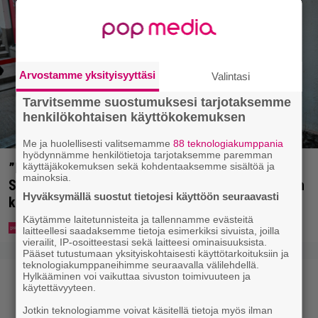
Arvostamme yksityisyyttäsi
Valintasi
Tarvitsemme suostumuksesi tarjotaksemme
henkilökohtaisen käyttökokemuksen
Me ja huolellisesti valitsemamme
88 teknologiakumppania
hyödynnämme henkilötietoja tarjotaksemme paremman
”Mitä isompi vehje, sen paremmin kulkee” –
käyttäjäkokemuksen sekä kohdentaaksemme sisältöä ja
mainoksia.
Susanna Penttilä suuntasi Bangbussinsa Helsingin
Hyväksymällä suostut tietojesi käyttöön seuraavasti
keskustaan
Käytämme laitetunnisteita ja tallennamme evästeitä
laitteellesi saadaksemme tietoja esimerkiksi sivuista, joilla
vierailit, IP-osoitteestasi sekä laitteesi ominaisuuksista.
Pääset tutustumaan yksityiskohtaisesti käyttötarkoituksiin ja
teknologiakumppaneihimme seuraavalla välilehdellä.
Hylkääminen voi vaikuttaa sivuston toimivuuteen ja
käytettävyyteen.
Jotkin teknologiamme voivat käsitellä tietoja myös ilman