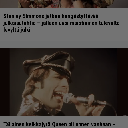
Stanley Simmons jatkaa hengästyttävää
julkaisutahtia – jälleen uusi maistiainen tulevalta
levyltä julki
Tällainen keikkajyrä Queen oli ennen vanhaan –