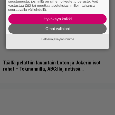
suostumusta, jos niillä on siihen oikeutettu peruste. Voit
vastustaa tätä tai muuttaa asetuksiasi milloin tahansa
seuraavalla välilehdellä.
Hyväksyn kaikki
Omat valintani
Tietosuojakäytäntömme
Täällä pelattiin lauantain Loton ja Jokerin isot
rahat – Tokmannilla, ABC:lla, netissä…