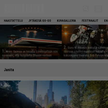
HAASTATTELU
JYTÄKESÄ GO-GO
KUVAGALLERIA
FESTIVAALIT
EN
2.
Guns N’ Rosesin keikalla nähtiin y
1.
Arvio: Saimaa on toisella covertripillään niin
suoraan country-maailman huipulta –
suvereeni, että se kääntyy itseään vastaan
kokoonpano suoriutui Bob Dylanin kl
Janita