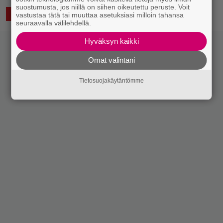
suostumusta, jos niillä on siihen oikeutettu peruste. Voit
4.11.2019 12:33
Saku Schildt
LUKEMISTA
vastustaa tätä tai muuttaa asetuksiasi milloin tahansa
seuraavalla välilehdellä.
Hyväksyn kaikki
Omat valintani
Tietosuojakäytäntömme