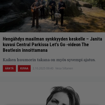
Hengähdys maailman synkkyyden keskelle – Janita
kuvasi Central Parkissa Let’s Go -videon The
Beatlesin innoittamana
Kaiken huumorin takana on myös syvempi ajatus.
2.10.2025 09:40
Vesa Siltanen
ÄÄNTÄ
KUVAA