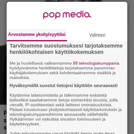
Arvostamme yksityisyyttäsi
Valintasi
Tarvitsemme suostumuksesi tarjotaksemme
henkilökohtaisen käyttökokemuksen
Me ja huolellisesti valitsemamme
88 teknologiakumppania
hyödynnämme henkilötietoja tarjotaksemme paremman
käyttäjäkokemuksen sekä kohdentaaksemme sisältöä ja
mainoksia.
Hyväksymällä suostut tietojesi käyttöön seuraavasti
Käytämme laitetunnisteita ja tallennamme evästeitä
laitteellesi saadaksemme tietoja esimerkiksi sivuista, joilla
vierailit, IP-osoitteestasi sekä laitteesi ominaisuuksista.
Pääset tutustumaan yksityiskohtaisesti käyttötarkoituksiin ja
Paluu vanhoille kulmille: Suomeen keikalle
teknologiakumppaneihimme seuraavalla välilehdellä.
Hylkääminen voi vaikuttaa sivuston toimivuuteen ja
saapuva Janita listaa oman Helsinki-
käytettävyyteen.
soundtrackinsä
Jotkin teknologiamme voivat käsitellä tietoja myös ilman