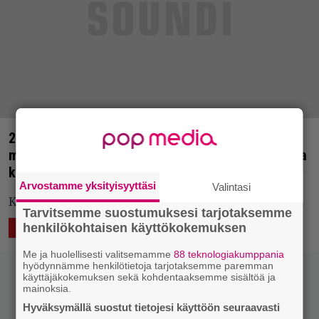
20 kiehtovan omituista vuotta – Musiikin
marginaaleja koluava Fonal Records juhlii kahdella
klubilla
Arvostamme yksityisyyttäsi
Valintasi
Kaksi iltaa harvinaisen omaperäistä säveltaidetta.
Tarvitsemme suostumuksesi tarjotaksemme
henkilökohtaisen käyttökokemuksen
9.2.2016 16:19
Mikko Meriläinen
MERKKIPAALU
Me ja huolellisesti valitsemamme
88 teknologiakumppania
hyödynnämme henkilötietoja tarjotaksemme paremman
käyttäjäkokemuksen sekä kohdentaaksemme sisältöä ja
mainoksia.
Hyväksymällä suostut tietojesi käyttöön seuraavasti