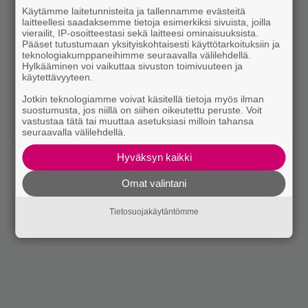
Käytämme laitetunnisteita ja tallennamme evästeitä
laitteellesi saadaksemme tietoja esimerkiksi sivuista, joilla
vierailit, IP-osoitteestasi sekä laitteesi ominaisuuksista.
Pääset tutustumaan yksityiskohtaisesti käyttötarkoituksiin ja
teknologiakumppaneihimme seuraavalla välilehdellä.
Hylkääminen voi vaikuttaa sivuston toimivuuteen ja
käytettävyyteen.
Jotkin teknologiamme voivat käsitellä tietoja myös ilman
suostumusta, jos niillä on siihen oikeutettu peruste. Voit
vastustaa tätä tai muuttaa asetuksiasi milloin tahansa
seuraavalla välilehdellä.
Hyväksyn kaikki
Omat valintani
Tietosuojakäytäntömme