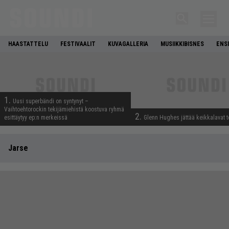
HAASTATTELU
FESTIVAALIT
KUVAGALLERIA
MUSIIKKIBISNES
ENS
1.
Uusi superbändi on syntynyt –
Vaihtoehtorockin tekijämiehistä koostuva ryhmä
2.
esittäytyy ep:n merkeissä
Glenn Hughes jättää keikkalavat t
Jarse