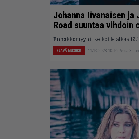
Johanna Iivanaisen ja
Road suuntaa vihdoin o
Ennakkomyynti keikoille alkaa 12.1
11.10.2023 10:16
Vesa Silta
ELÄVÄ MUSIIKKI