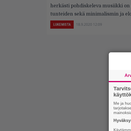
herkästi pohdiskeleva musiikki on s
tunteiden sekä minimalismin ja e
18.9.2020 12:09
LUKEMISTA
Ar
Tarvit
käytt
Me ja huo
tarjotak
mainoksi
Hyväksym
Käytämme 