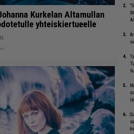
”S
 Johanna Kurkelan Altamullan
M
A
dotetulle yhteiskiertueelle
Ar
0.
su
nen
Ty
Tu
ti
Ma
so
tä
Gu
su
ko