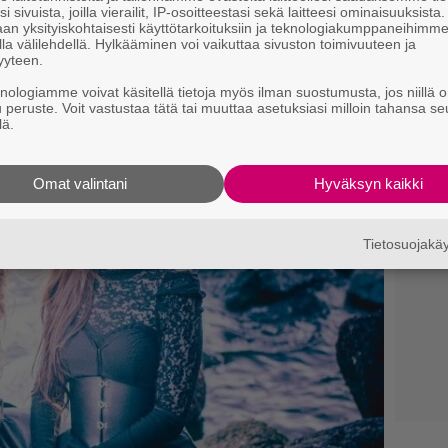
i sivuista, joilla vierailit, IP-osoitteestasi sekä laitteesi ominaisuuksista
an yksityiskohtaisesti käyttötarkoituksiin ja teknologiakumppaneihimm
la välilehdellä. Hylkääminen voi vaikuttaa sivuston toimivuuteen ja
yyteen.
knologiamme voivat käsitellä tietoja myös ilman suostumusta, jos niillä o
u peruste. Voit vastustaa tätä tai muuttaa asetuksiasi milloin tahansa se
lä.
Omat valintani
Hyväksyn kaikki
Tietosuojak