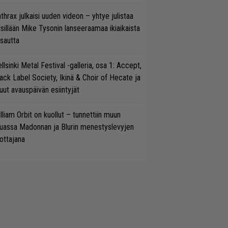
thrax julkaisi uuden videon – yhtye julistaa
isillään Mike Tysonin lanseeraamaa ikiaikaista
isautta
llsinki Metal Festival -galleria, osa 1: Accept,
ack Label Society, Ikinä & Choir of Hecate ja
ut avauspäivän esiintyjät
lliam Orbit on kuollut – tunnettiin muun
uassa Madonnan ja Blurin menestyslevyjen
ottajana