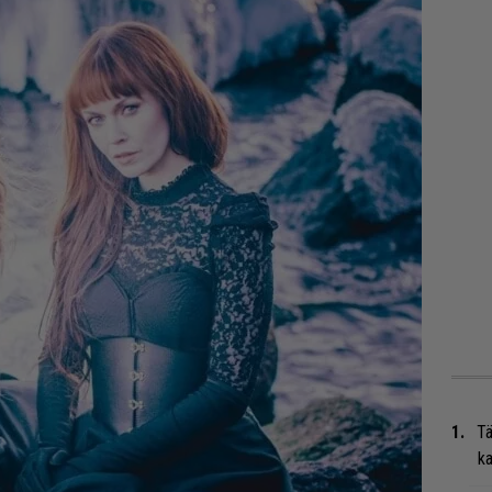
Tä
ka