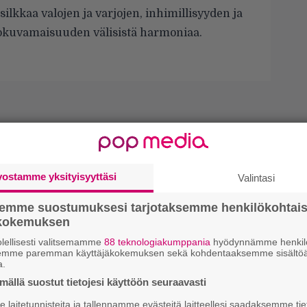
ilkkaa valojen ja varjojen, inhimillisyyden ja
lokuvamaisuuden välisistä harmoniaa.
vostamme yksityisyyttäsi
Valintasi
semme suostumuksesi tarjotaksemme henkilökohtai
ökokemuksen
lellisesti valitsemamme
88 teknologiakumppania
hyödynnämme henkilö
semme paremman käyttäjäkokemuksen sekä kohdentaaksemme sisältöä
a.
ällä suostut tietojesi käyttöön seuraavasti
laitetunnisteita ja tallennamme evästeitä laitteellesi saadaksemme tie