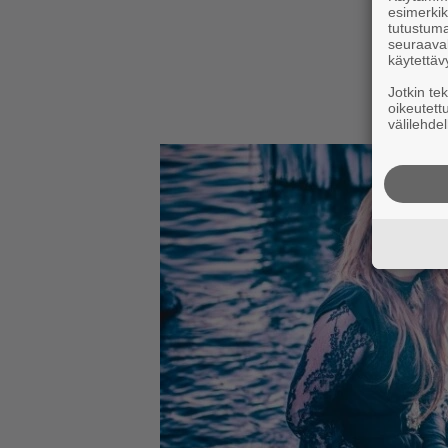
esimerkiks
tutustuma
seuraaval
käytettäv
Jotkin te
oikeutett
välilehdel