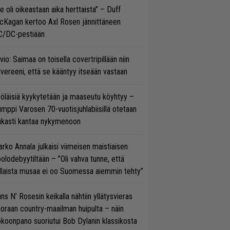
e oli oikeastaan aika herttaista” – Duff
cKagan kertoo Axl Rosen jännittäneen
C/DC-pestiään
vio: Saimaa on toisella covertripillään niin
vereeni, että se kääntyy itseään vastaan
öläisiä kyykytetään ja maaseutu köyhtyy –
mppi Varosen 70-vuotisjuhlabiisillä otetaan
ukasti kantaa nykymenoon
rko Annala julkaisi viimeisen maistiaisen
olodebyytiltään – ”Oli vahva tunne, että
llaista musaa ei oo Suomessa aiemmin tehty”
ns N’ Rosesin keikalla nähtiin yllätysvieras
oraan country-maailman huipulta – näin
koonpano suoriutui Bob Dylanin klassikosta