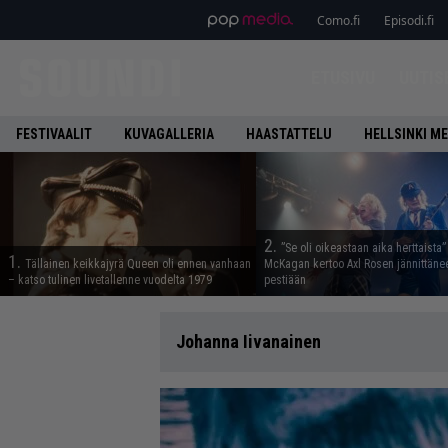
Como.fi
Episodi.fi
ETUSIVU
UUTIS
FESTIVAALIT
KUVAGALLERIA
HAASTATTELU
HELLSINKI ME
2.
”Se oli oikeastaan aika herttaista”
1.
Tällainen keikkajyrä Queen oli ennen vanhaan
McKagan kertoo Axl Rosen jännittäne
– katso tulinen livetallenne vuodelta 1979
pestiään
Johanna Iivanainen