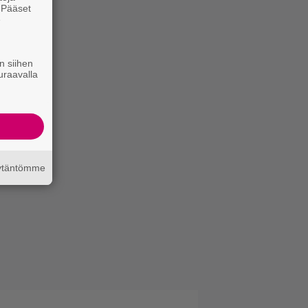
. Pääset
e
n siihen
uraavalla
äytäntömme