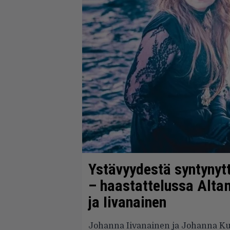
Ystävyydestä syntynytt
– haastattelussa Alta
ja Iivanainen
Johanna Iivanainen ja Johanna Kur