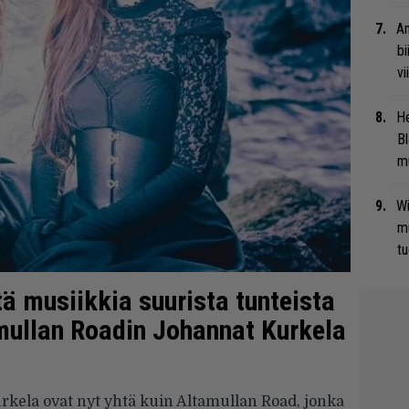
An
bi
vi
He
Bl
mu
Wi
m
tu
ä musiikkia suurista tunteista
mullan Roadin Johannat Kurkela
kela ovat nyt yhtä kuin Altamullan Road, jonka