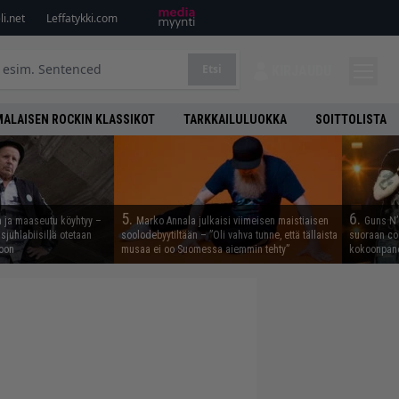
i.net
Leffatykki.com
Etsi
KIRJAUDU
ALAISEN ROCKIN KLASSIKOT
TARKKAILULUOKKA
SOITTOLISTA
5.
6.
n ja maaseutu köyhtyy –
Marko Annala julkaisi viimeisen maistiaisen
Guns N’ 
juhlabiisillä otetaan
soolodebyytiltään – ”Oli vahva tunne, että tällaista
suoraan co
noon
musaa ei oo Suomessa aiemmin tehty”
kokoonpano