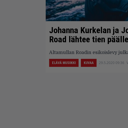
Johanna Kurkelan ja J
Road lähtee tien päälle
Altamullan Roadin esikoislevy julka
29.5.2020 09:36
ELÄVÄ MUSIIKKI
KUVAA