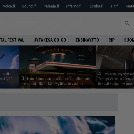
Voice.fi
Soundi.fi
Pelaaja.fi
Inferno.fi
Rumba.fi
Tilt.fi
Metel
ET
LEVYARVIOT
JUTUT
LEHTI
TAL FESTIVAL
JYTÄKESÄ GO-GO
ENSINÄYTTÖ
RIP
SUOM
4.
 – Duff
Työläisiä kyykytetää
3.
en AC/DC-
Arvio: Saimaa on toisella covertripillään niin
Tumppi Varosen 70-vuotis
suvereeni, että se kääntyy itseään vastaan
tiukasti kantaa nykyme