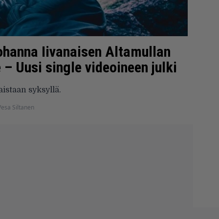
ohanna Iivanaisen Altamullan
 – Uusi single videoineen julki
istaan syksyllä.
Vesa Siltanen