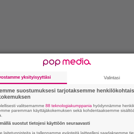
vostamme yksityisyyttäsi
Valintasi
semme suostumuksesi tarjotaksemme henkilökohtai
ökokemuksen
lellisesti valitsemamme
88 teknologiakumppania
hyödynnämme henkilö
semme paremman käyttäjäkokemuksen sekä kohdentaaksemme sisältöä
a.
ällä suostut tietojesi käyttöön seuraavasti
laitetunnisteita ja tallennamme evästeitä laitteellesi saadaksemme tie