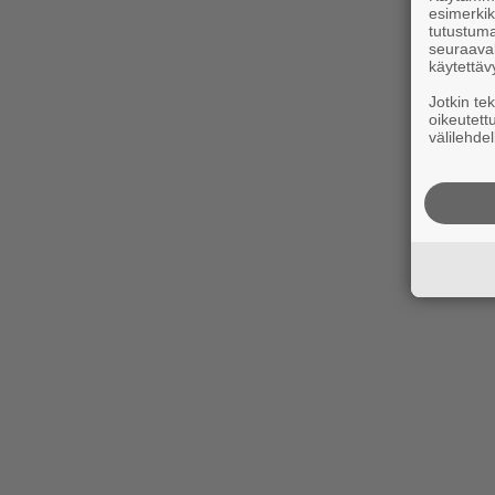
esimerkiks
tutustuma
seuraaval
käytettäv
Jotkin te
oikeutett
välilehdel