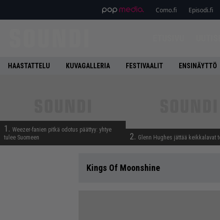
Como.fi
Episodi.fi
ETUSIVU
UUTIS
HAASTATTELU
KUVAGALLERIA
FESTIVAALIT
ENSINÄYTTÖ
1.
Weezer-fanien pitkä odotus päättyy: yhtye
2.
tulee Suomeen
Glenn Hughes jättää keikkalavat t
Kings Of Moonshine