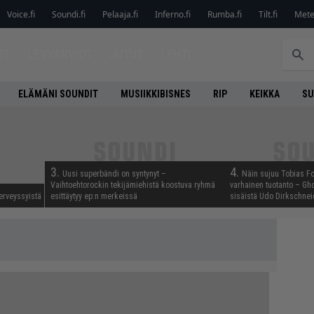
Voice.fi
Soundi.fi
Pelaaja.fi
Inferno.fi
Rumba.fi
Tilt.fi
Metel
ET
LEVYARVIOT
JUTUT
LEHTI
ELÄMÄNI SOUNDIT
MUSIIKKIBISNES
RIP
KEIKKA
SU
3.
4.
Uusi superbändi on syntynyt –
Näin sujuu Tobias Fo
Vaihtoehtorockin tekijämiehistä koostuva ryhmä
varhainen tuotanto – Gho
erveyssyistä
esittäytyy ep:n merkeissä
sisäistä Udo Dirkschnei