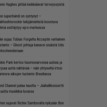
enn Hughes jättää keikkalavat terveyssyistä
si superbändi on syntynyt –
ihtoehtorockin tekijämiehistä koostuva
hmä esittäytyy ep:n merkeissä
in sujuu Tobias Forgelta Acceptin varhainen
otanto – Ghost-johtaja kanavoi sisäistä Udo
rkschneideriaan
nkin Park kertoo huomionarvoisia uutisia ja
rjoaa uutta nähtävää – näin yhtyeeltä irtosi
teora-aikojen tuotanto Brasiliassa
ind Channel palaa tauolta – Jäähallikonsertti
 uutta musiikkia luvassa
ten sujuvat Richie Samboralta nykyään Bon