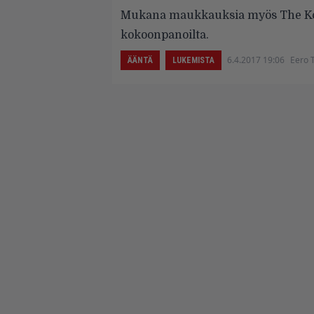
Mukana maukkauksia myös The Kook
kokoonpanoilta.
6.4.2017 19:06
Eero 
ÄÄNTÄ
LUKEMISTA