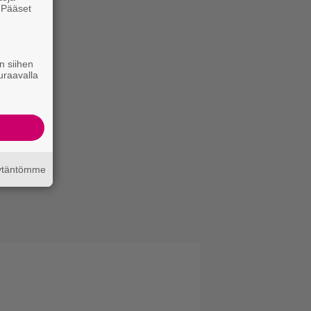
. Pääset
e
n siihen
uraavalla
äytäntömme