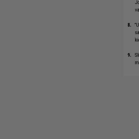
Jo
va
”U
s
ki
Sl
mi