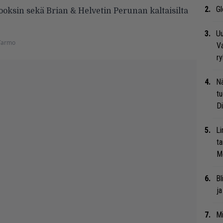
Gl
sin sekä Brian & Helvetin Perunan kaltaisilta
Uu
Tarmo
Va
ry
Nä
tu
Di
Li
ta
Me
Bl
ja
Mi