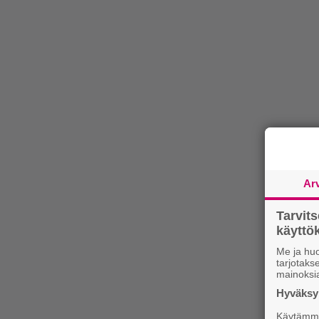
Ar
Tarvit
käytt
Me ja huo
tarjotak
mainoksi
Hyväksym
Käytämme 