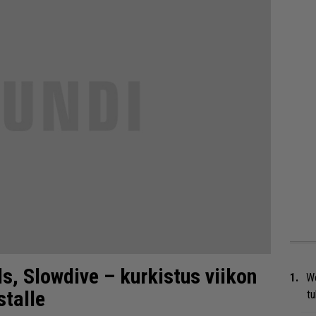
s, Slowdive – kurkistus viikon
We
stalle
t