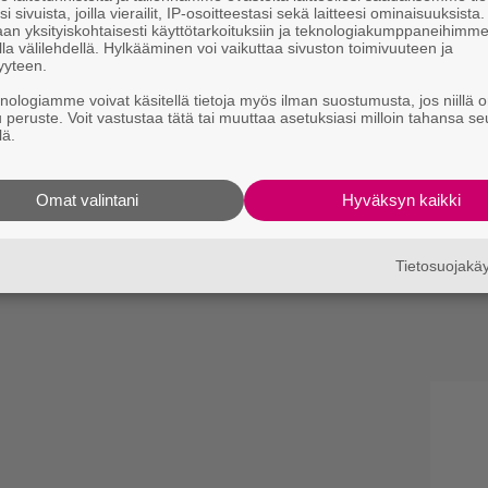
i sivuista, joilla vierailit, IP-osoitteestasi sekä laitteesi ominaisuuksista
an yksityiskohtaisesti käyttötarkoituksiin ja teknologiakumppaneihimm
la välilehdellä. Hylkääminen voi vaikuttaa sivuston toimivuuteen ja
yyteen.
knologiamme voivat käsitellä tietoja myös ilman suostumusta, jos niillä o
u peruste. Voit vastustaa tätä tai muuttaa asetuksiasi milloin tahansa se
lä.
Omat valintani
Hyväksyn kaikki
Tietosuojak