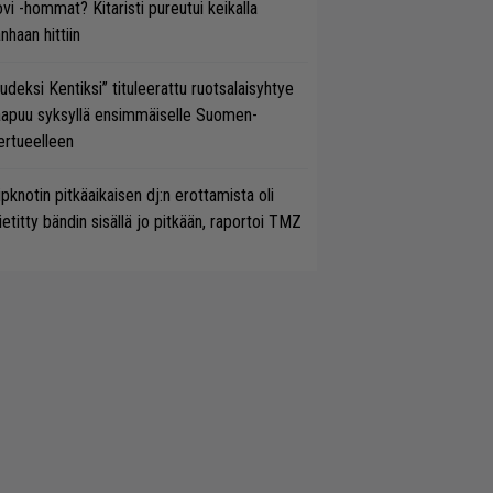
vi -hommat? Kitaristi pureutui keikalla
nhaan hittiin
udeksi Kentiksi” tituleerattu ruotsalaisyhtye
aapuu syksyllä ensimmäiselle Suomen-
ertueelleen
ipknotin pitkäaikaisen dj:n erottamista oli
etitty bändin sisällä jo pitkään, raportoi TMZ