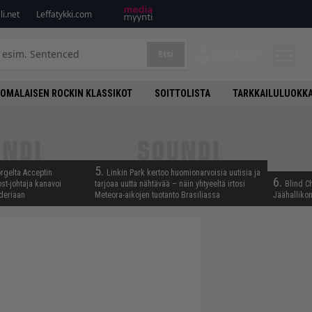
i.net
Leffatykki.com
Etsi
KIRJAUDU
OMALAISEN ROCKIN KLASSIKOT
SOITTOLISTA
TARKKAILULUOKK
5.
rgelta Acceptin
Linkin Park kertoo huomionarvoisia uutisia ja
6.
st-johtaja kanavoi
tarjoaa uutta nähtävää – näin yhtyeeltä irtosi
Blind C
deriaan
Meteora-aikojen tuotanto Brasiliassa
Jäähallikon