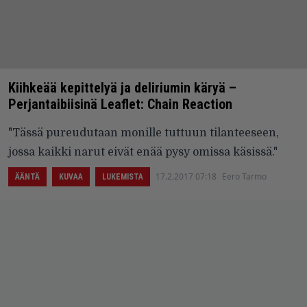
Kiihkeää kepittelyä ja deliriumin käryä –
Perjantaibiisinä Leaflet: Chain Reaction
"Tässä pureudutaan monille tuttuun tilanteeseen,
jossa kaikki narut eivät enää pysy omissa käsissä."
17.2.2017 07:18
Eero Tarmo
ÄÄNTÄ
KUVAA
LUKEMISTA