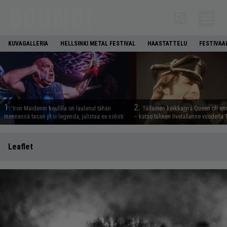
KUVAGALLERIA
HELLSINKI METAL FESTIVAL
HAASTATTELU
FESTIVAA
1.
2.
Iron Maidenin keulilla on laulanut tähän
Tällainen keikkajyrä Queen oli e
mennessä tasan yksi legenda, julistaa ex-solisti
– katso tulinen livetallenne vuodelta
Leaflet