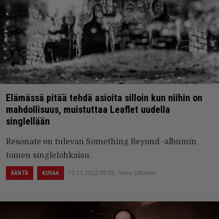
Elämässä pitää tehdä asioita silloin kun niihin on
mahdollisuus, muistuttaa Leaflet uudella
singlellään
Resonate on tulevan Something Beyond -albumin
toinen singlelohkaisu.
17.11.2022 09:35
Vesa Siltanen
ÄÄNTÄ
KUVAA