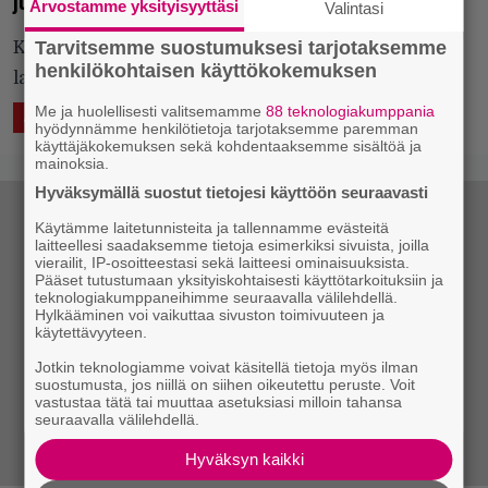
julki
Arvostamme yksityisyyttäsi
Valintasi
Tarvitsemme suostumuksesi tarjotaksemme
Kuopiolaisfestivaalin kotimaisten artistien kattaus
henkilökohtaisen käyttökokemuksen
laajenee.
Me ja huolellisesti valitsemamme
88 teknologiakumppania
16.2.2018 10:23
Vesa Siltanen
ASIAA
ELÄVÄ MUSIIKKI
hyödynnämme henkilötietoja tarjotaksemme paremman
käyttäjäkokemuksen sekä kohdentaaksemme sisältöä ja
mainoksia.
Hyväksymällä suostut tietojesi käyttöön seuraavasti
Käytämme laitetunnisteita ja tallennamme evästeitä
laitteellesi saadaksemme tietoja esimerkiksi sivuista, joilla
vierailit, IP-osoitteestasi sekä laitteesi ominaisuuksista.
Pääset tutustumaan yksityiskohtaisesti käyttötarkoituksiin ja
teknologiakumppaneihimme seuraavalla välilehdellä.
Hylkääminen voi vaikuttaa sivuston toimivuuteen ja
käytettävyyteen.
Jotkin teknologiamme voivat käsitellä tietoja myös ilman
suostumusta, jos niillä on siihen oikeutettu peruste. Voit
vastustaa tätä tai muuttaa asetuksiasi milloin tahansa
seuraavalla välilehdellä.
Hyväksyn kaikki