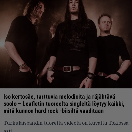
Iso kertosäe, tarttuvia melodioita ja räjähtävä
soolo – Leafletin tuoreelta singleltä löytyy kaikki,
mitä kunnon hard rock -biisiltä vaaditaan
Turkulaisbändin tuoretta videota on kuvattu Tokiossa
asti.