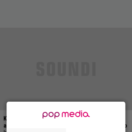
Kuopion Rockcock tiedottaa uusista
artistikiinnityksistään – päiväkohtainen ohjelmisto