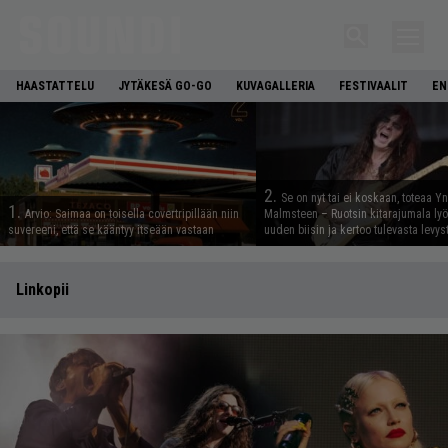
HAASTATTELU
JYTÄKESÄ GO-GO
KUVAGALLERIA
FESTIVAALIT
EN
2.
Se on nyt tai ei koskaan, toteaa Y
1.
Arvio: Saimaa on toisella covertripillään niin
Malmsteen – Ruotsin kitarajumala ly
suvereeni, että se kääntyy itseään vastaan
uuden biisin ja kertoo tulevasta levys
Linkopii