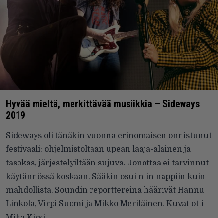
Hyvää mieltä, merkittävää musiikkia – Sideways
2019
Sideways oli tänäkin vuonna erinomaisen onnistunut
festivaali: ohjelmistoltaan upean laaja-alainen ja
tasokas, järjestelyiltään sujuva. Jonottaa ei tarvinnut
käytännössä koskaan. Sääkin osui niin nappiin kuin
mahdollista. Soundin reporttereina häärivät Hannu
Linkola, Virpi Suomi ja Mikko Meriläinen. Kuvat otti
Mika Kirsi.