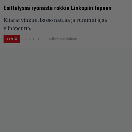
Esittelyssä ryönästä rokkia Linkopiin tapaan
Kitarat vinkuu, basso naulaa ja rummut ajaa
ylinopeutta.
8.8.2018 13:06
Mikko Meriläinen
ÄÄNTÄ