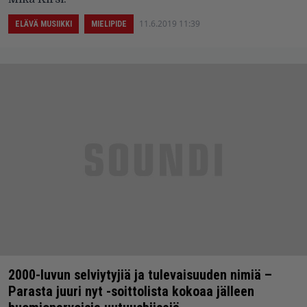
11.6.2019 11:39
ELÄVÄ MUSIIKKI
MIELIPIDE
2000-luvun selviytyjiä ja tulevaisuuden nimiä –
Parasta juuri nyt -soittolista kokoaa jälleen