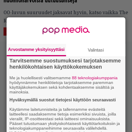
huomionarvoisia uutuusbiisejä
00-luvun suuruudet jaksavat hyvin, katso vaikka The
Rasmusta ja Anssi Kelaa.
18.9.2018 21:47
Mirko Siikaluoma
ÄÄNTÄ
ASIAA
LUKEMISTA
Arvostamme yksityisyyttäsi
Valintasi
Tarvitsemme suostumuksesi tarjotaksemme
henkilökohtaisen käyttökokemuksen
Me ja huolellisesti valitsemamme
88 teknologiakumppania
hyödynnämme henkilötietoja tarjotaksemme paremman
käyttäjäkokemuksen sekä kohdentaaksemme sisältöä ja
mainoksia.
Hyväksymällä suostut tietojesi käyttöön seuraavasti
Käytämme laitetunnisteita ja tallennamme evästeitä
laitteellesi saadaksemme tietoja esimerkiksi sivuista, joilla
vierailit, IP-osoitteestasi sekä laitteesi ominaisuuksista.
Pääset tutustumaan yksityiskohtaisesti käyttötarkoituksiin ja
teknologiakumppaneihimme seuraavalla välilehdellä.