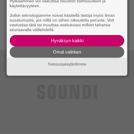
Hylkääminen voi vaikuttaa sivuston toimivuuteen ja
käytettävyyteen.
Jotkin teknologiamme voivat käsitellä tietoja myös ilman
suostumusta, jos niillä on siihen oikeutettu peruste. Voit
vastustaa tätä tai muuttaa asetuksiasi milloin tahansa
seuraavalla välilehdellä.
Hyväksyn kaikki
Omat valintani
Tietosuojakäytäntömme