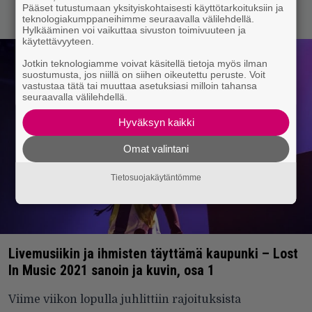
Pääset tutustumaan yksityiskohtaisesti käyttötarkoituksiin ja
teknologiakumppaneihimme seuraavalla välilehdellä.
Hylkääminen voi vaikuttaa sivuston toimivuuteen ja
käytettävyyteen.
Jotkin teknologiamme voivat käsitellä tietoja myös ilman
suostumusta, jos niillä on siihen oikeutettu peruste. Voit
vastustaa tätä tai muuttaa asetuksiasi milloin tahansa
seuraavalla välilehdellä.
Hyväksyn kaikki
Omat valintani
Tietosuojakäytäntömme
Livemusiikin ja ihmisten täyttämä kaupunki – Lost
In Music 2021 sanoin ja kuvin, osa 1
Viime viikon lopulla juhlittiin rajoituksista