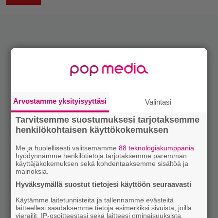
Arvostamme yksityisyyttäsi
Valintasi
Tarvitsemme suostumuksesi tarjotaksemme
henkilökohtaisen käyttökokemuksen
Me ja huolellisesti valitsemamme
88 teknologiakumppania
hyödynnämme henkilötietoja tarjotaksemme paremman
käyttäjäkokemuksen sekä kohdentaaksemme sisältöä ja
mainoksia.
Hyväksymällä suostut tietojesi käyttöön seuraavasti
Käytämme laitetunnisteita ja tallennamme evästeitä
laitteellesi saadaksemme tietoja esimerkiksi sivuista, joilla
vierailit, IP-osoitteestasi sekä laitteesi ominaisuuksista.