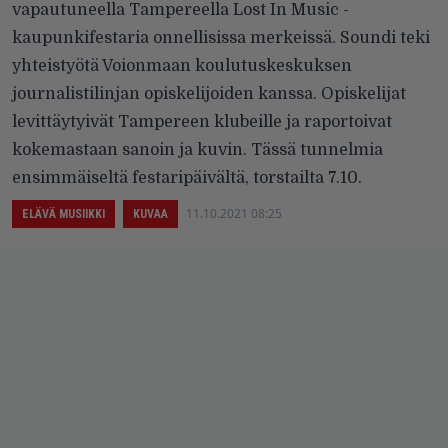
vapautuneella Tampereella Lost In Music -
kaupunkifestaria onnellisissa merkeissä. Soundi teki
yhteistyötä Voionmaan koulutuskeskuksen
journalistilinjan opiskelijoiden kanssa. Opiskelijat
levittäytyivät Tampereen klubeille ja raportoivat
kokemastaan sanoin ja kuvin. Tässä tunnelmia
ensimmäiseltä festaripäivältä, torstailta 7.10.
11.10.2021 08:25
ELÄVÄ MUSIIKKI
KUVAA