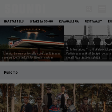
HAASTATTELU
JYTÄKESÄ GO-GO
KUVAGALLERIA
FESTIVAALIT
EN
2.
Miten taipuu Trio Niskalaukaukse
1.
Arvio: Saimaa on toisella covertripillään niin
Vartiaisen musiikki? Entäpä ruotsala
suvereeni, että se kääntyy itseään vastaan
metal? Pian tämäkin selviää
Punomo