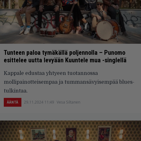
Tunteen paloa tymäkällä poljennolla – Punomo
esittelee uutta levyään Kuuntele mua -singlellä
Kappale edustaa yhtyeen tuotannossa
mollipainotteisempaa ja tummansävyisempää blues-
tulkintaa.
29.11.2024 11:49
Vesa Siltanen
ÄÄNTÄ