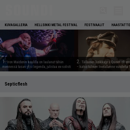
KUVAGALLERIA
HELLSINKI METAL FESTIVAL
FESTIVAALIT
HAASTATTE
1.
2.
Iron Maidenin keulilla on laulanut tähän
Tällainen keikkajyrä Queen oli e
mennessä tasan yksi legenda, julistaa ex-solisti
– katso tulinen livetallenne vuodelta
Septicflesh