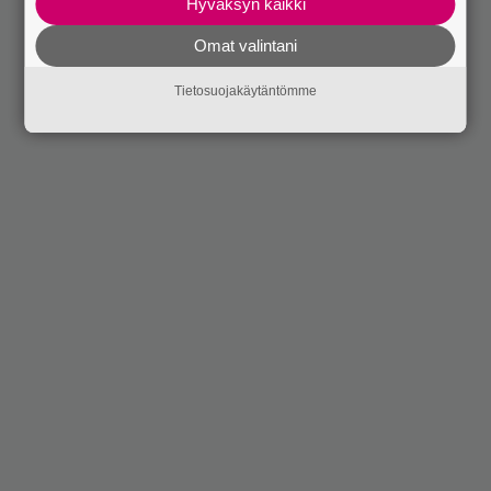
Hyväksyn kaikki
Omat valintani
Tietosuojakäytäntömme