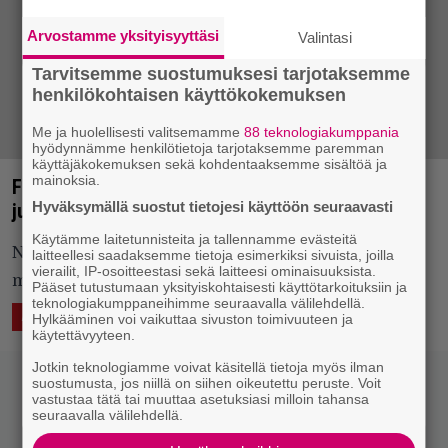
Arvostamme yksityisyyttäsi
Valintasi
Tarvitsemme suostumuksesi tarjotaksemme
henkilökohtaisen käyttökokemuksen
Me ja huolellisesti valitsemamme
88 teknologiakumppania
hyödynnämme henkilötietoja tarjotaksemme paremman
käyttäjäkokemuksen sekä kohdentaaksemme sisältöä ja
mainoksia.
Festivaalikausi on pian taas käsillä: Nummirock
Hyväksymällä suostut tietojesi käyttöön seuraavasti
julkisti ensimmäiset ensi vuoden esiintyjänsä
Käytämme laitetunnisteita ja tallennamme evästeitä
Nummirockissa reippaillaan ensi vuonna muun
laitteellesi saadaksemme tietoja esimerkiksi sivuista, joilla
vierailit, IP-osoitteestasi sekä laitteesi ominaisuuksista.
muassa norjalais- ja kreikkalaisvoimin.
Pääset tutustumaan yksityiskohtaisesti käyttötarkoituksiin ja
teknologiakumppaneihimme seuraavalla välilehdellä.
5.11.2017 20:22
Anssi Eriksson
ASIAA
Hylkääminen voi vaikuttaa sivuston toimivuuteen ja
käytettävyyteen.
Jotkin teknologiamme voivat käsitellä tietoja myös ilman
suostumusta, jos niillä on siihen oikeutettu peruste. Voit
vastustaa tätä tai muuttaa asetuksiasi milloin tahansa
seuraavalla välilehdellä.