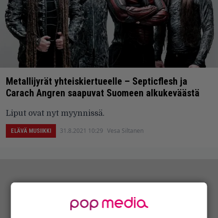
Metallijyrät yhteiskiertueelle – Septicflesh ja
Carach Angren saapuvat Suomeen alkukeväästä
Liput ovat nyt myynnissä.
31.8.2021 10:29
Vesa Siltanen
ELÄVÄ MUSIIKKI