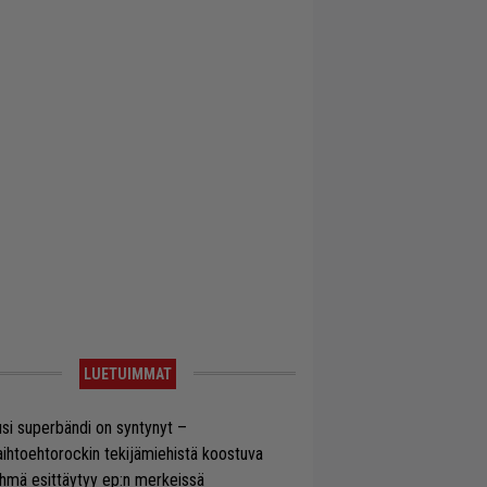
LUETUIMMAT
si superbändi on syntynyt –
ihtoehtorockin tekijämiehistä koostuva
hmä esittäytyy ep:n merkeissä