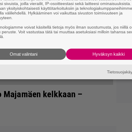
i sivuista, joilla vierailit, IP-osoitteestasi sekä laitteesi ominaisuuksista
an yksityiskohtaisesti käyttötarkoituksiin ja teknologiakumppaneihimm
la välilehdellä. Hylkääminen voi vaikuttaa sivuston toimivuuteen ja
yyteen.
knologiamme voivat käsitellä tietoja myös ilman suostumusta, jos niillä o
u peruste. Voit vastustaa tätä tai muuttaa asetuksiasi milloin tahansa se
lä.
Omat valintani
Hyväksyn kaikki
Tietosuojak
ho Majamäen kelkkaan –