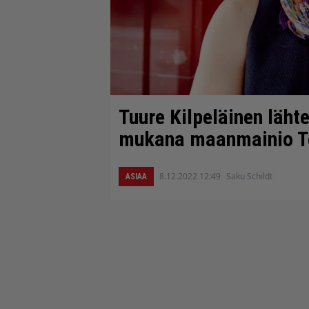
Tuure Kilpeläinen lähte
mukana maanmainio T
8.12.2022 12:49
Saku Schildt
ASIAA