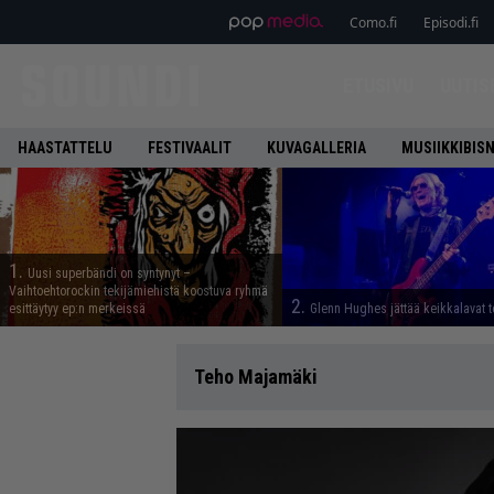
Como.fi
Episodi.fi
ETUSIVU
UUTIS
HAASTATTELU
FESTIVAALIT
KUVAGALLERIA
MUSIIKKIBIS
1.
Uusi superbändi on syntynyt –
Vaihtoehtorockin tekijämiehistä koostuva ryhmä
2.
esittäytyy ep:n merkeissä
Glenn Hughes jättää keikkalavat t
Teho Majamäki