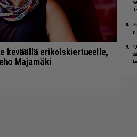
ve
Ta
Sl
mi
”U
e keväällä erikoiskiertueelle,
s
eho Majamäki
ki