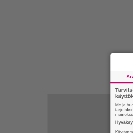
Ar
Tarvit
käytt
Me ja huo
tarjotak
mainoksi
Hyväksym
Käytämme 