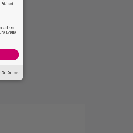
. Pääset
e
n siihen
uraavalla
äytäntömme