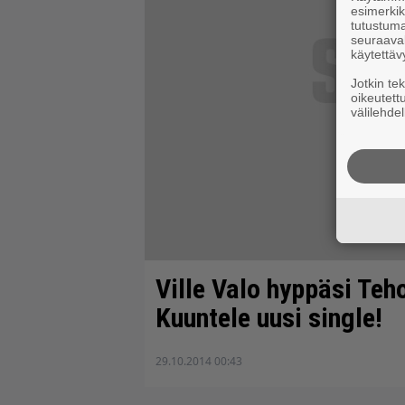
esimerkiks
tutustuma
seuraaval
käytettäv
Jotkin te
oikeutett
välilehdel
Ville Valo hyppäsi Te
Kuuntele uusi single!
29.10.2014 00:43