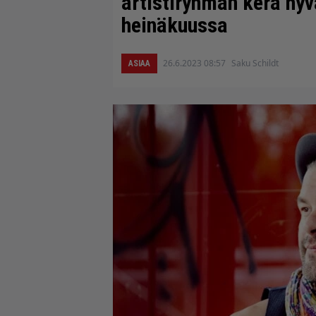
artistiryhmän kera hy
heinäkuussa
26.6.2023 08:57
Saku Schildt
ASIAA