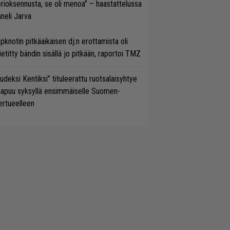
rioksennusta, se oli menoa” – haastattelussa
neli Jarva
ipknotin pitkäaikaisen dj:n erottamista oli
etitty bändin sisällä jo pitkään, raportoi TMZ
udeksi Kentiksi” tituleerattu ruotsalaisyhtye
aapuu syksyllä ensimmäiselle Suomen-
ertueelleen