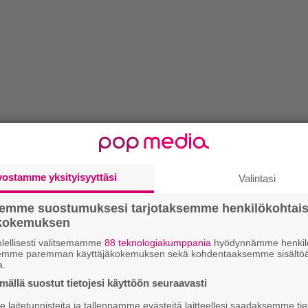
vostamme yksityisyyttäsi
Valintasi
semme suostumuksesi tarjotaksemme henkilökohtai
ökokemuksen
lellisesti valitsemamme
88 teknologiakumppania
hyödynnämme henkilö
semme paremman käyttäjäkokemuksen sekä kohdentaaksemme sisältöä
a.
ällä suostut tietojesi käyttöön seuraavasti
laitetunnisteita ja tallennamme evästeitä laitteellesi saadaksemme tie