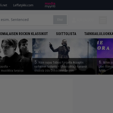
i.net
Leffatykki.com
Etsi
KIRJAUDU
OMALAISEN ROCKIN KLASSIKOT
SOITTOLISTA
TARKKAILULUOKK
5.
6.
Näin sujuu Tobias Forgelta Acceptin
Miten s
tauolta –
varhainen tuotanto – Ghost-johtaja kanavoi
Jovi -homma
ta musiikkia luvassa
sisäistä Udo Dirkschneideriaan
hittiin