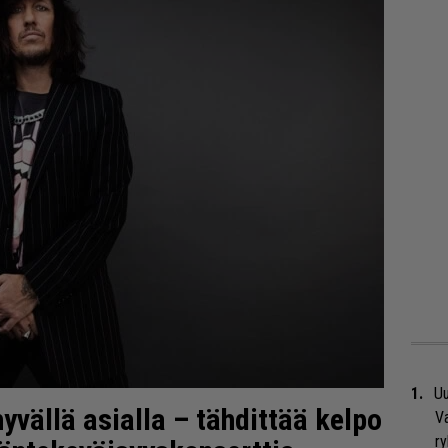
Uu
yvällä asialla – tähdittää kelpo
Va
ry