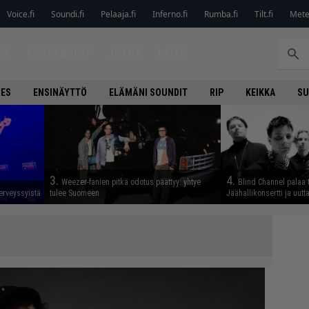
Voice.fi
Soundi.fi
Pelaaja.fi
Inferno.fi
Rumba.fi
Tilt.fi
Metel
ET
LEVYARVIOT
JUTUT
LEHTI
NES
ENSINÄYTTÖ
ELÄMÄNI SOUNDIT
RIP
KEIKKA
SU
3.
4.
Weezer-fanien pitkä odotus päättyy: yhtye
Blind Channel palaa 
erveyssyistä
tulee Suomeen
Jäähallikonsertti ja uut