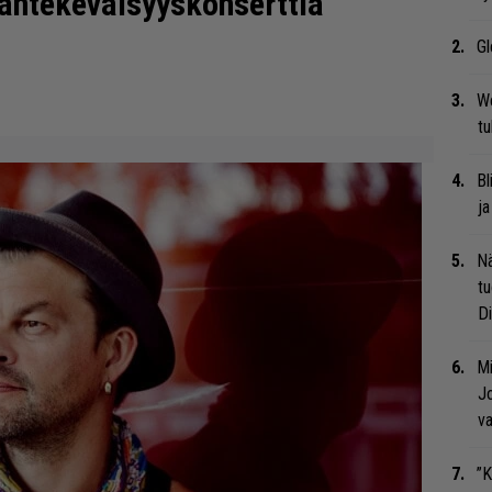
väntekeväisyyskonserttia
Gl
We
t
Bl
ja
Nä
tu
Di
Mi
Jo
va
”K