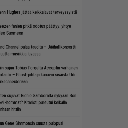
enn Hughes jättää keikkalavat terveyssyistä
ezer-fanien pitkä odotus päättyy: yhtye
ulee Suomeen
ind Channel palaa tauolta – Jäähallikonsertti
 uutta musiikkia luvassa
in sujuu Tobias Forgelta Acceptin varhainen
otanto – Ghost-johtaja kanavoi sisäistä Udo
rkschneideriaan
ten sujuvat Richie Samboralta nykyään Bon
vi -hommat? Kitaristi pureutui keikalla
nhaan hittiin
un Gene Simmonsin suusta pulppusi