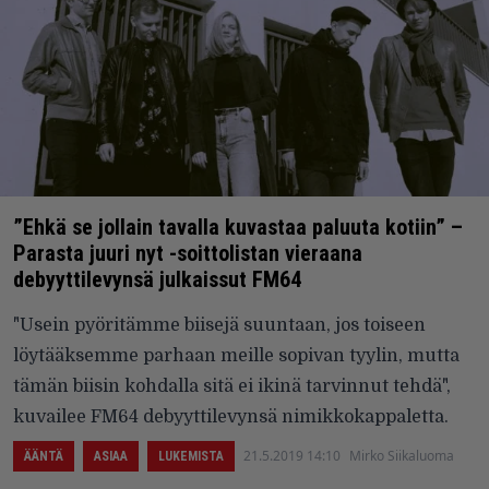
”Ehkä se jollain tavalla kuvastaa paluuta kotiin” –
Parasta juuri nyt -soittolistan vieraana
debyyttilevynsä julkaissut FM64
"Usein pyöritämme biisejä suuntaan, jos toiseen
löytääksemme parhaan meille sopivan tyylin, mutta
tämän biisin kohdalla sitä ei ikinä tarvinnut tehdä",
kuvailee FM64 debyyttilevynsä nimikkokappaletta.
21.5.2019 14:10
Mirko Siikaluoma
ÄÄNTÄ
ASIAA
LUKEMISTA