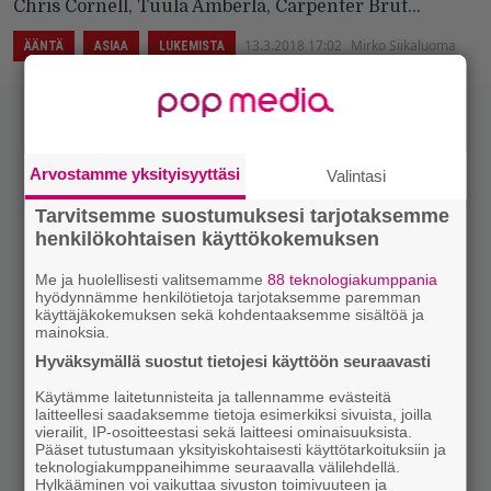
Chris Cornell, Tuula Amberla, Carpenter Brut...
13.3.2018 17:02
Mirko Siikaluoma
ÄÄNTÄ
ASIAA
LUKEMISTA
Arvostamme yksityisyyttäsi
Valintasi
Tarvitsemme suostumuksesi tarjotaksemme
henkilökohtaisen käyttökokemuksen
Me ja huolellisesti valitsemamme
88 teknologiakumppania
hyödynnämme henkilötietoja tarjotaksemme paremman
käyttäjäkokemuksen sekä kohdentaaksemme sisältöä ja
mainoksia.
Hyväksymällä suostut tietojesi käyttöön seuraavasti
Käytämme laitetunnisteita ja tallennamme evästeitä
laitteellesi saadaksemme tietoja esimerkiksi sivuista, joilla
vierailit, IP-osoitteestasi sekä laitteesi ominaisuuksista.
Pääset tutustumaan yksityiskohtaisesti käyttötarkoituksiin ja
teknologiakumppaneihimme seuraavalla välilehdellä.
Hylkääminen voi vaikuttaa sivuston toimivuuteen ja