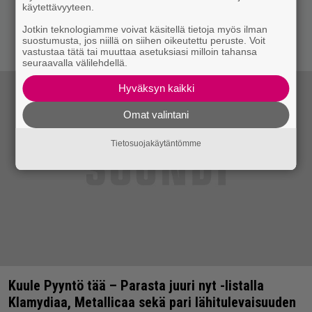
käytettävyyteen.
Jotkin teknologiamme voivat käsitellä tietoja myös ilman
suostumusta, jos niillä on siihen oikeutettu peruste. Voit
vastustaa tätä tai muuttaa asetuksiasi milloin tahansa
seuraavalla välilehdellä.
Hyväksyn kaikki
Omat valintani
Tietosuojakäytäntömme
Kuule Pyyntö tää – Parasta juuri nyt -listalla
Klamydiaa, Metallicaa sekä pari lähitulevaisuuden