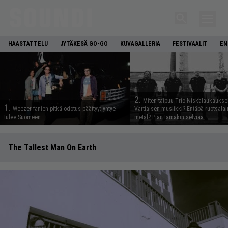
HAASTATTELU
JYTÄKESÄ GO-GO
KUVAGALLERIA
FESTIVAALIT
EN
2.
Miten taipuu Trio Niskalaukaukse
1.
Weezer-fanien pitkä odotus päättyy: yhtye
Vartiaisen musiikki? Entäpä ruotsala
tulee Suomeen
metal? Pian tämäkin selviää
The Tallest Man On Earth