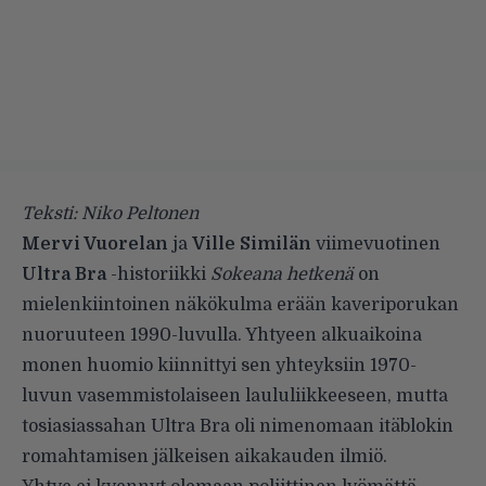
Teksti: Niko Peltonen
Mervi Vuorelan
ja
Ville Similän
viimevuotinen
Ultra Bra
-historiikki
Sokeana hetkenä
on
mielenkiintoinen näkökulma erään kaveriporukan
nuoruuteen 1990-luvulla. Yhtyeen alkuaikoina
monen huomio kiinnittyi sen yhteyksiin 1970-
luvun vasemmistolaiseen laululiikkeeseen, mutta
tosiasiassahan Ultra Bra oli nimenomaan itäblokin
romahtamisen jälkeisen aikakauden ilmiö.