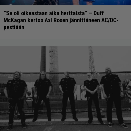
”Se oli oikeastaan aika herttaista” – Duff
McKagan kertoo Axl Rosen jännittäneen AC/DC-
pestiään