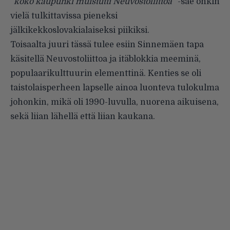
”
koko kaupunki muistutti Neuvostoliittoa
” -säe onkin
vielä tulkittavissa pieneksi
jälkikekkoslovakialaiseksi piikiksi.
Toisaalta juuri tässä tulee esiin Sinnemäen tapa
käsitellä Neuvostoliittoa ja itäblokkia meeminä,
populaarikulttuurin elementtinä. Kenties se oli
taistolaisperheen lapselle ainoa luonteva tulokulma
johonkin, mikä oli 1990-luvulla, nuorena aikuisena,
sekä liian lähellä että liian kaukana.