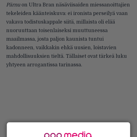
Pärnu
on Ultra Bran näsäviisaiden miessanoittajien
tekeleiden käänteiskuva: ei ironista perseilyä vaan
vakava todistuskappale siitä, millaista oli elää
nuoruuttaan toisenlaiseksi muuttuneessa
maailmassa, josta paljon kaunista tuntui
kadonneen, vaikkakin ehkä uusien, loistavien
mahdollisuuksien tieltä. Tällaiset ovat tärkeä luku
yhtyeen arrogantissa tarinassa.