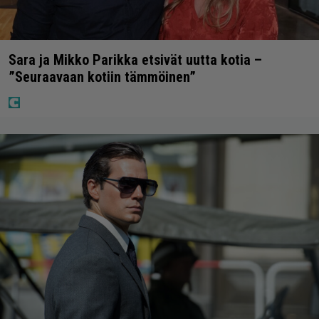
Sara ja Mikko Parikka etsivät uutta kotia –
”Seuraavaan kotiin tämmöinen”