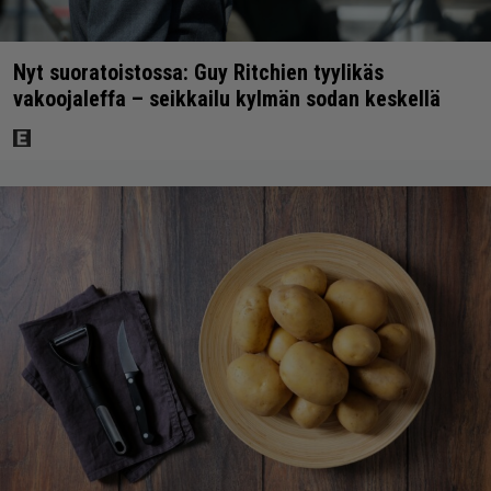
Nyt suoratoistossa: Guy Ritchien tyylikäs
vakoojaleffa – seikkailu kylmän sodan keskellä