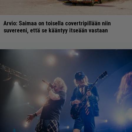
Arvio: Saimaa on toisella covertripillään niin
suvereeni, että se kääntyy itseään vastaan