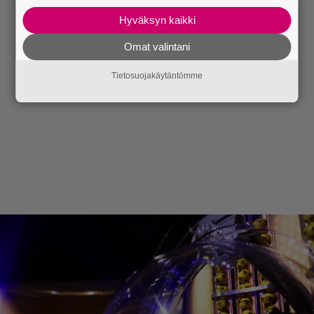
Hyväksyn kaikki
Omat valintani
Tietosuojakäytäntömme