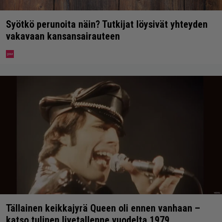
Syötkö perunoita näin? Tutkijat löysivät yhteyden
vakavaan kansansairauteen
Tällainen keikkajyrä Queen oli ennen vanhaan –
katso tulinen livetallenne vuodelta 1979