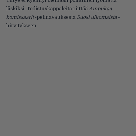
Yhtye ei kyennyt olemaan poliittinen lyömättä
läskiksi. Todistuskappaleita riittää
Ampukaa
komissaarit
-pelinavauksesta
Suosi ulkomaista
-
hirvitykseen.