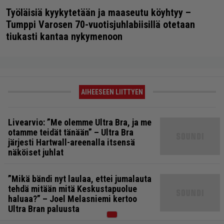
Työläisiä kyykytetään ja maaseutu köyhtyy –
Tumppi Varosen 70-vuotisjuhlabiisillä otetaan
tiukasti kantaa nykymenoon
AIHEESEEN LIITTYEN
Livearvio: ”Me olemme Ultra Bra, ja me
otamme teidät tänään” – Ultra Bra
järjesti Hartwall-areenalla itsensä
näköiset juhlat
”Mikä bändi nyt laulaa, ettei jumalauta
tehdä mitään mitä Keskustapuolue
haluaa?” – Joel Melasniemi kertoo
Ultra Bran paluusta