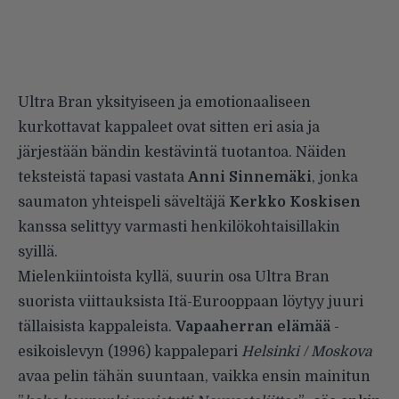
Ultra Bran yksityiseen ja emotionaaliseen
kurkottavat kappaleet ovat sitten eri asia ja
järjestään bändin kestävintä tuotantoa. Näiden
teksteistä tapasi vastata
Anni Sinnemäki
, jonka
saumaton yhteispeli säveltäjä
Kerkko Koskisen
kanssa selittyy varmasti henkilökohtaisillakin
syillä.
Mielenkiintoista kyllä, suurin osa Ultra Bran
suorista viittauksista Itä-Eurooppaan löytyy juuri
tällaisista kappaleista.
Vapaaherran elämää
-
esikoislevyn (1996) kappalepari
Helsinki / Moskova
avaa pelin tähän suuntaan, vaikka ensin mainitun