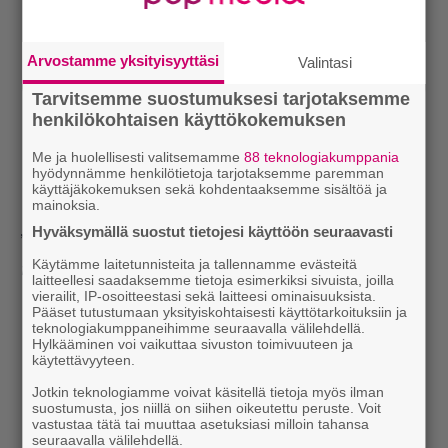
Arvostamme yksityisyyttäsi
Valintasi
Tarvitsemme suostumuksesi tarjotaksemme
henkilökohtaisen käyttökokemuksen
Me ja huolellisesti valitsemamme
88 teknologiakumppania
hyödynnämme henkilötietoja tarjotaksemme paremman
käyttäjäkokemuksen sekä kohdentaaksemme sisältöä ja
mainoksia.
Hyväksymällä suostut tietojesi käyttöön seuraavasti
”
Purjehduskerhon hiljainen satama / Rannalla
Käytämme laitetunnisteita ja tallennamme evästeitä
tietenkään / ei ole ketään.
”
laitteellesi saadaksemme tietoja esimerkiksi sivuista, joilla
vierailit, IP-osoitteestasi sekä laitteesi ominaisuuksista.
Pääset tutustumaan yksityiskohtaisesti käyttötarkoituksiin ja
teknologiakumppaneihimme seuraavalla välilehdellä.
Hylkääminen voi vaikuttaa sivuston toimivuuteen ja
käytettävyyteen.
Jotkin teknologiamme voivat käsitellä tietoja myös ilman
suostumusta, jos niillä on siihen oikeutettu peruste. Voit
vastustaa tätä tai muuttaa asetuksiasi milloin tahansa
seuraavalla välilehdellä.