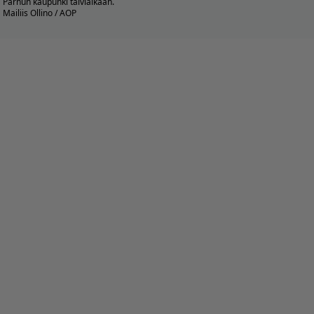
Pärnun kaupunki talviaikaan.
Mailiis Ollino / AOP