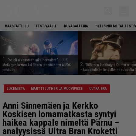
HAASTATTELU
FESTIVAALIT
KUVAGALLERIA
HELLSINKI METAL FESTI
1.
”Se oli oikeastaan aika herttaista” – Duff
2.
McKagan kertoo Axl Rosen jännittäneen AC/DC-
Tällainen keikkajyrä Queen oli e
pestiään
– katso tulinen livetallenne vuodelta
LUKEMISTA
MARTTI LUTHER JA MUOVIPUSSI
ULTRA BRA
Anni Sinnemäen ja Kerkko
Koskisen lomamatkasta syntyi
haikea kappale nimeltä Pärnu –
analyysissä Ultra Bran Kroketti