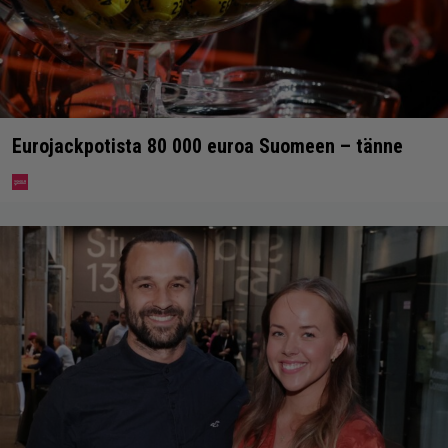
Eurojackpotista 80 000 euroa Suomeen – tänne