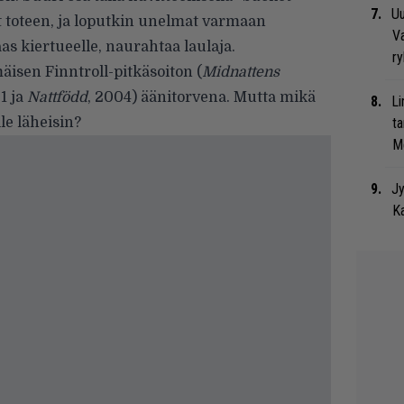
Uu
nyt toteen, ja loputkin unelmat varmaan
Va
s kiertueelle, naurahtaa laulaja.
ry
isen Finntroll-pitkäsoiton (
Midnattens
1 ja
Nattfödd
, 2004) äänitorvena. Mutta mikä
Li
le läheisin?
ta
Me
Jy
Ka