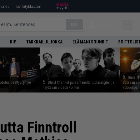
i.net
Leffatykki.com
Etsi
KIRJAUDU
RIP
TARKKAILULUOKKA
ELÄMÄNI SOUNDIT
SOITTOLIS
6.
Guns N’ 
5.
odotus päättyy: yhtye
Blind Channel palasi tauolta tuplasinglen ja
suoraan co
näyttävän videon voimin
kokoonpano
tta Finntroll