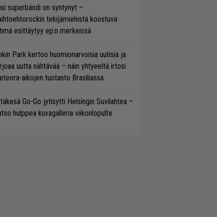
si superbändi on syntynyt –
ihtoehtorockin tekijämiehistä koostuva
hmä esittäytyy ep:n merkeissä
nkin Park kertoo huomionarvoisia uutisia ja
rjoaa uutta nähtävää – näin yhtyeeltä irtosi
teora-aikojen tuotanto Brasiliassa
täkesä Go-Go jytisytti Helsingin Suvilahtea –
tso hulppea kuvagalleria viikonlopulta