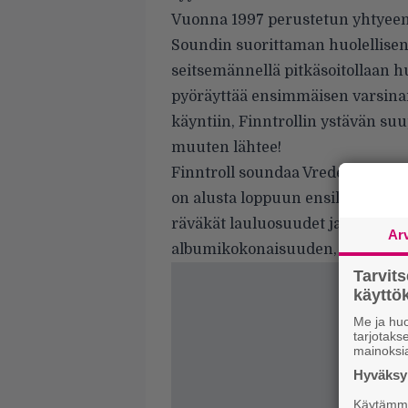
Vuonna 1997 perustetun yhtyee
Soundin suorittaman huolellisen
seitsemännellä pitkäsoitollaan hu
pyöräyttää ensimmäisen varsina
käyntiin, Finntrollin ystävän suu
muuten lähtee!
Finntroll soundaa Vredesvävdilla
on alusta loppuun ensiluokkaista.
räväkät lauluosuudet ja luonteva
Ar
albumikokonaisuuden, joka vaiku
Tarvit
käytt
Me ja huo
tarjotak
mainoksi
Hyväksym
Käytämme 