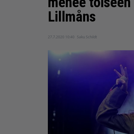
menee toiseen 
Lillmåns
27.7.2020 10:40
Saku Schildt