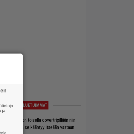
sen
LUETUIMMAT
tietoja
 ja
vio: Saimaa on toisella covertripillään niin
vereeni, että se kääntyy itseään vastaan
toja