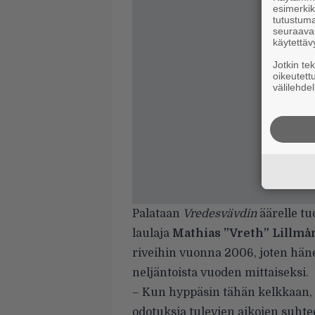
esimerkiks
tutustuma
seuraaval
käytettäv
Jotkin te
oikeutett
välilehdel
Palataan
Vredesvävdin
äärelle tu
laulaja
Mathias ”Vreth” Lillmå
riveihin vuonna 2006, joten hän
neljäntoista vuoden mittaiseksi.
– Kun hyppäsin tähän kelkkaan, n
odotuksia tulevien aikojen suhtee