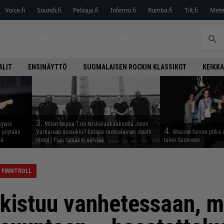
Voice.fi
Soundi.fi
Pelaaja.fi
Inferno.fi
Rumba.fi
Tilt.fi
Metel
ET
LEVYARVIOT
JUTUT
LEHTI
ALIT
ENSINÄYTTÖ
SUOMALAISEN ROCKIN KLASSIKOT
KEIKKA
3.
ngwie
Miten taipuu Trio Niskalaukaukselta Jenni
4.
ö pöytään
Vartiaisen musiikki? Entäpä ruotsalainen death
Weezer-fanien pitkä 
tä
metal? Pian tämäkin selviää
tulee Suomeen
FINNTROLL
skistuu vanhetessaan, mu