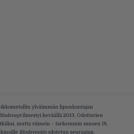
peikkometallin ylväimmän lipunkantajan
Blodsvept
ilmestyi keväällä 2013. Odottavien
pitkäksi, mutta viimein – tarkemmin sanoen 18.
kinoille
Blodsveptin
odotetun seuraajan.