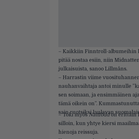
– Kaikkiin Finntroll-albumeihin l
pitää nostaa esiin, niin Midnat
julkaisuista, sanoo Lillmåns.
– Harrastin viime vuosituhannen l
nauhanvaihtaja antoi minulle ”k
sen soimaan, ja ensimmäinen a
tämä oikein on”. Kummastunutta e
sain ruotsiksi laulavan suomalai
– Toki myös
Nattfödd
on erittäin 
silloin, kun yhtye kiersi maailm
hienoja reissuja.