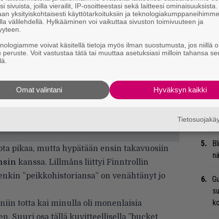
i sivuista, joilla vierailit, IP-osoitteestasi sekä laitteesi ominaisuuksista
Mi
an yksityiskohtaisesti käyttötarkoituksiin ja teknologiakumppaneihimm
la välilehdellä. Hylkääminen voi vaikuttaa sivuston toimivuuteen ja
Va
yyteen.
me
knologiamme voivat käsitellä tietoja myös ilman suostumusta, jos niillä o
u peruste. Voit vastustaa tätä tai muuttaa asetuksiasi milloin tahansa se
Se
lä.
Ma
uu
Omat valintani
Hyväksyn kaikki
We
t
Tietosuojak
Bl
ota pikaa, mutta hypätään ensin takavuosiin
nä
nsin
kanssa. Lillmåns liittyi Finntrollin
enkin ”peikkohistoriansa” on venähtänyt jo
Gu
su
ko
iin totta kai minulla oli monenlaisia
n. Suuri osa tällä kuvitteellisella ”bucket