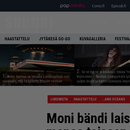
Como.fi
Episodi.fi
ETUSIVU
UUTIS
HAASTATTELU
JYTÄKESÄ GO-GO
KUVAGALLERIA
FESTIVA
2.
Se on nyt tai ei koskaan, toteaa Y
1.
Arvio: Saimaa on toisella covertripillään niin
Malmsteen – Ruotsin kitarajumala ly
suvereeni, että se kääntyy itseään vastaan
uuden biisin ja kertoo tulevasta levys
LUKEMISTA
HAASTATTELU
...AND OCEANS
Moni bändi lai