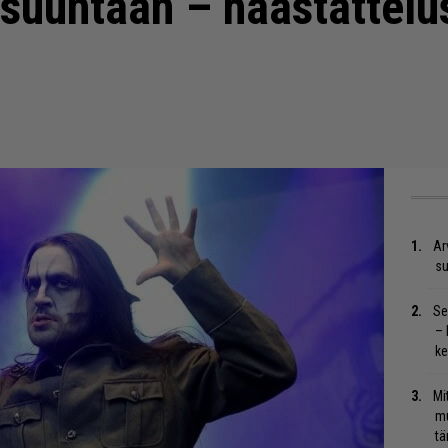
suuntaan – haastattelu
Ar
su
Se
– 
ke
Mi
mu
tä