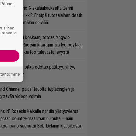
. Pääset
ten taipuu Trio Niskalaukaukselta Jenni
e
rtiaisen musiikki? Entäpä ruotsalainen death
tal? Pian tämäkin selviää
n siihen
uraavalla
 on nyt tai ei koskaan, toteaa Yngwie
lmsteen – Ruotsin kitarajumala lyö pöytään
den biisin ja kertoo tulevasta levystä
ezer-fanien pitkä odotus päättyy: yhtye
ulee Suomeen
äytäntömme
ind Channel palasi tauolta tuplasinglen ja
yttävän videon voimin
ns N’ Rosesin keikalla nähtiin yllätysvieras
oraan country-maailman huipulta – näin
koonpano suoriutui Bob Dylanin klassikosta