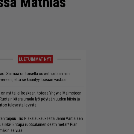
ssa Mathias
LUETUIMMAT NYT
vio: Saimaa on toisella covertripillään niin
vereeni, että se kääntyy itseään vastaan
 on nyt tai ei koskaan, toteaa Yngwie Malmsteen
Ruotsin kitarajumala lyö pöytään uuden biisin ja
rtoo tulevasta levystä
ten taipuu Trio Niskalaukaukselta Jenni Vartiaisen
siikki? Entäpä ruotsalainen death metal? Pian
mäkin selviää