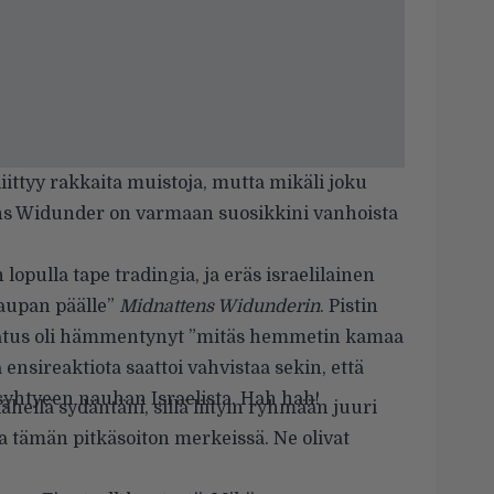
iittyy rakkaita muistoja, mutta mikäli joku
tens Widunder on varmaan suosikkini vanhoista
opulla tape tradingia, ja eräs israelilainen
aupan päälle”
Midnattens Widunderin
. Pistin
jatus oli hämmentynyt ”mitäs hemmetin kamaa
nsireaktiota saattoi vahvistaa sekin, että
syhtyeen nauhan Israelista. Hah hah!
lähellä sydäntäni, sillä liityin ryhmään juuri
aa tämän pitkäsoiton merkeissä. Ne olivat