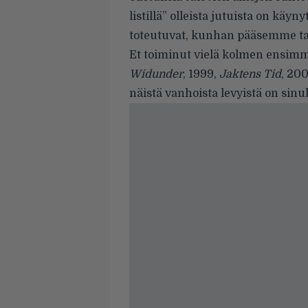
listillä” olleista jutuista on käy
toteutuvat, kunhan pääsemme taa
Et toiminut vielä kolmen ensimmä
Widunder
, 1999,
Jaktens Tid
, 200
näistä vanhoista levyistä on sinul