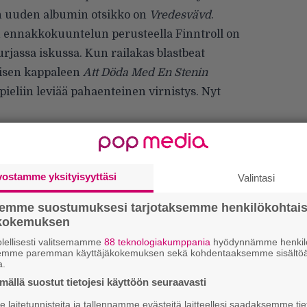
n uuden albumin otsikko on
Vredesvävd
.
 ennakkokuuntelun perusteella Finntroll on
rjassa iskussa. Kun railakas blastbeat
isen kappaleen
Att Döda Med En Stenin
pieliin leviää pahaenteinen virnistys. Nyt
 täysin pitelemättömältä, ja kappalemateriaali
 Tarttuvat kosketinmelodiat, äkäiset riffit,
sti soljuvat sovitukset muodostavat
vostamme yksityisyyttäsi
Valintasi
ttaa Finntrollin tähänastisen uran parhaalta.
semme suostumuksesi tarjotaksemme henkilökohtai
ökokemuksen
lellisesti valitsemamme
88 teknologiakumppania
hyödynnämme henkilö
semme paremman käyttäjäkokemuksen sekä kohdentaaksemme sisältöä
a.
Ar
ällä suostut tietojesi käyttöön seuraavasti
su
laitetunnisteita ja tallennamme evästeitä laitteellesi saadaksemme tie