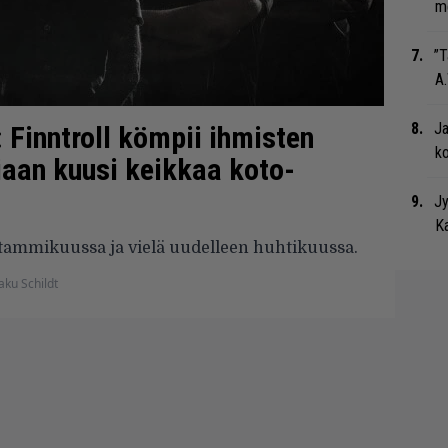
me
”T
A.
Ja
: Finntroll kömpii ihmisten
ko
kiaan kuusi keikkaa koto-
Jy
Ka
tammikuussa ja vielä uudelleen huhtikuussa.
aku Schildt