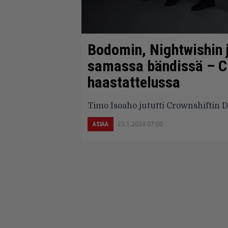
Bodomin, Nightwishin j
samassa bändissä – Cr
haastattelussa
Timo Isoaho jututti Crownshiftin D
23.1.2024 07:00
ASIAA