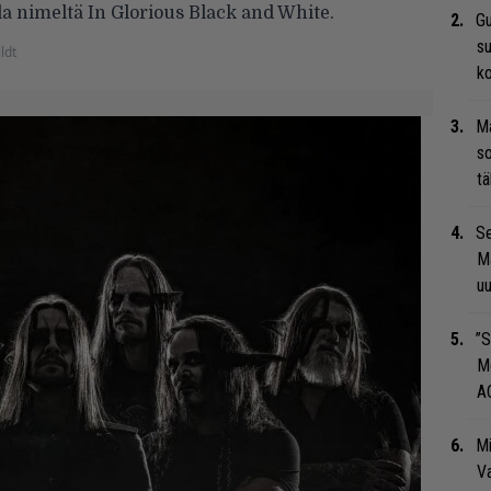
la nimeltä In Glorious Black and White.
Gu
su
ldt
ko
Ma
so
tä
Se
Ma
uu
”S
M
A
Mi
Va