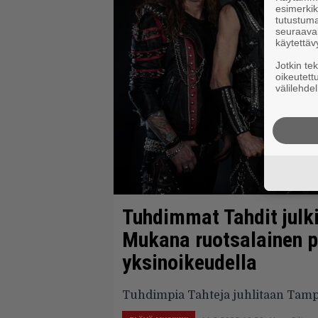
esimerkiks
tutustuma
seuraaval
käytettäv
Jotkin te
oikeutett
välilehdel
Tuhdimmat Tahdit julki
Mukana ruotsalainen p
yksinoikeudella
Tuhdimpia Tahteja juhlitaan Tamp