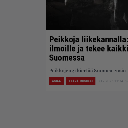
Peikkoja liikekannalla
ilmoille ja tekee kaik
Suomessa
Peikkojengi kiertää Suomea ensin 
3.12.2025 11:34
S
ASIAA
ELÄVÄ MUSIIKKI