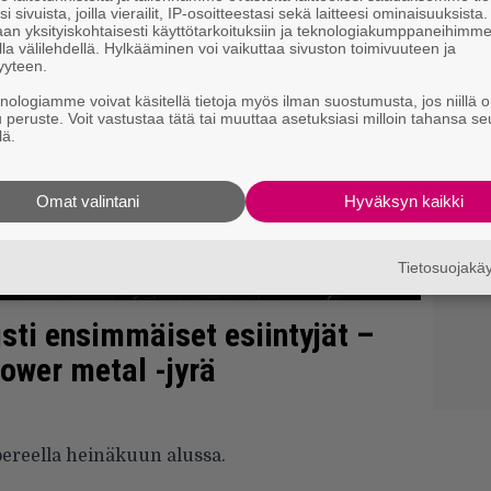
i sivuista, joilla vierailit, IP-osoitteestasi sekä laitteesi ominaisuuksista
an yksityiskohtaisesti käyttötarkoituksiin ja teknologiakumppaneihimm
la välilehdellä. Hylkääminen voi vaikuttaa sivuston toimivuuteen ja
yyteen.
knologiamme voivat käsitellä tietoja myös ilman suostumusta, jos niillä o
u peruste. Voit vastustaa tätä tai muuttaa asetuksiasi milloin tahansa se
lä.
Omat valintani
Hyväksyn kaikki
Tietosuojak
sti ensimmäiset esiintyjät –
ower metal -jyrä
ereella heinäkuun alussa.