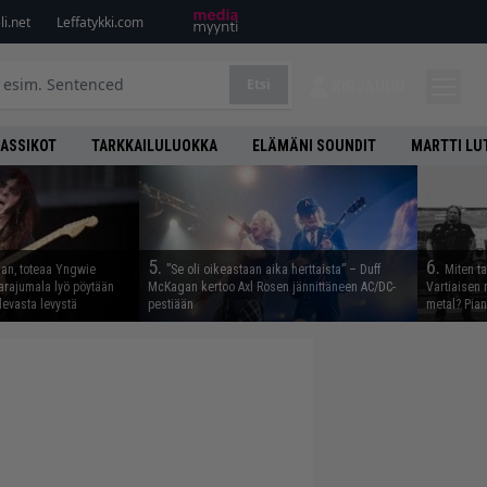
i.net
Leffatykki.com
Etsi
KIRJAUDU
LASSIKOT
TARKKAILULUOKKA
ELÄMÄNI SOUNDIT
MARTTI LU
5.
6.
aan, toteaa Yngwie
”Se oli oikeastaan aika herttaista” – Duff
Miten t
arajumala lyö pöytään
McKagan kertoo Axl Rosen jännittäneen AC/DC-
Vartiaisen 
levasta levystä
pestiään
metal? Pian