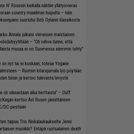
ns N’ Rosesin keikalla nähtiin yllätysvieras
oraan country-maailman huipulta – näin
koonpano suoriutui Bob Dylanin klassikosta
rko Annala julkaisi viimeisen maistiaisen
olodebyytiltään – ”Oli vahva tunne, että
llaista musaa ei oo Suomessa aiemmin tehty”
 on nyt tai ei koskaan, toteaa Yngwie
lmsteen – Ruotsin kitarajumala lyö pöytään
den biisin ja kertoo tulevasta levystä
e oli oikeastaan aika herttaista” – Duff
cKagan kertoo Axl Rosen jännittäneen
C/DC-pestiään
ten taipuu Trio Niskalaukaukselta Jenni
rtiaisen musiikki? Entäpä ruotsalainen death