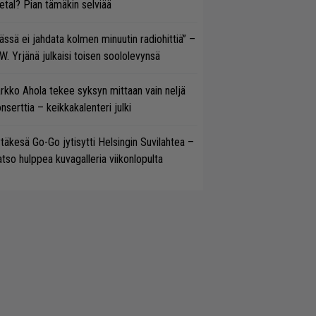
tal? Pian tämäkin selviää
ässä ei jahdata kolmen minuutin radiohittiä” –
W. Yrjänä julkaisi toisen soololevynsä
rkko Ahola tekee syksyn mittaan vain neljä
nserttia – keikkakalenteri julki
täkesä Go-Go jytisytti Helsingin Suvilahtea –
tso hulppea kuvagalleria viikonlopulta