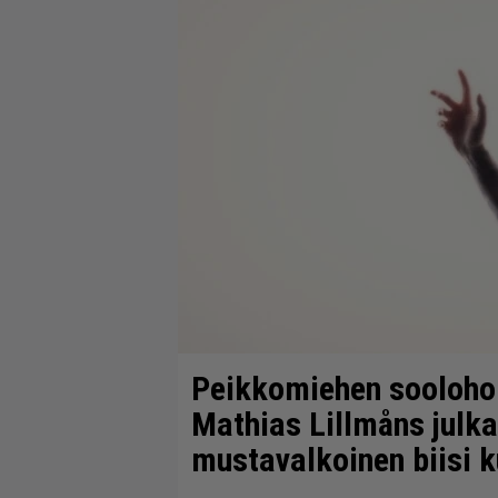
Peikkomiehen soolohom
Mathias Lillmåns julk
mustavalkoinen biisi 