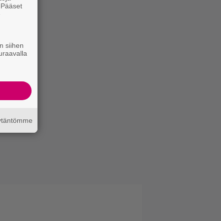
. Pääset
e
n siihen
uraavalla
äytäntömme