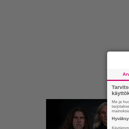
Ar
Tarvit
käytt
Me ja huo
tarjotak
mainoksi
Hyväksym
Käytämme 