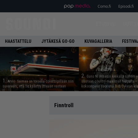
Como.fi
Episodi.fi
ETUSIVU
UUTIS
HAASTATTELU
JYTÄKESÄ GO-GO
KUVAGALLERIA
FESTIVA
2.
Guns N’ Rosesin keikalla nähtiin y
1.
Arvio: Saimaa on toisella covertripillään niin
suoraan country-maailman huipulta –
suvereeni, että se kääntyy itseään vastaan
kokoonpano suoriutui Bob Dylanin kl
Finntroll