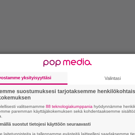
vostamme yksityisyyttäsi
Valintasi
semme suostumuksesi tarjotaksemme henkilökohtai
ökokemuksen
lellisesti valitsemamme
88 teknologiakumppania
hyödynnämme henkilö
semme paremman käyttäjäkokemuksen sekä kohdentaaksemme sisältöä
a.
ällä suostut tietojesi käyttöön seuraavasti
laitetunnisteita ja tallennamme evästeitä laitteellesi saadaksemme tie