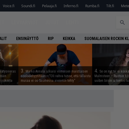
Voice.fi
Soundi.fi
Pelaaja.fi
Inferno.fi
Rumba.fi
Tilt.fi
Metel
ET
LEVYARVIOT
JUTUT
LEHTI
ALIT
ENSINÄYTTÖ
RIP
KEIKKA
SUOMALAISEN ROCKIN K
3.
4.
llätysvieras
Marko Annala julkaisi viimeisen maistiaisen
Se on nyt tai ei kosk
 näin
soolodebyytiltään – ”Oli vahva tunne, että tällaista
Malmsteen – Ruotsin kit
assikosta
musaa ei oo Suomessa aiemmin tehty”
uuden biisin ja kertoo tu