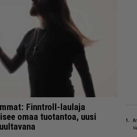
mat: Finntroll-laulaja
aisee omaa tuotantoa, uusi
Ar
kuultavana
su