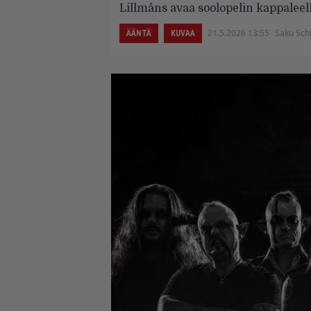
Lillmåns avaa soolopelin kappaleel
21.5.2026 13:55
Saku Schi
ÄÄNTÄ
KUVAA