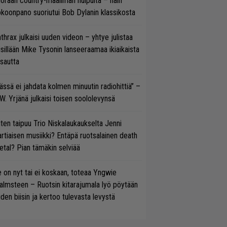
oraan country-maailman huipulta – näin
koonpano suoriutui Bob Dylanin klassikosta
thrax julkaisi uuden videon – yhtye julistaa
isillään Mike Tysonin lanseeraamaa ikiaikaista
isautta
ässä ei jahdata kolmen minuutin radiohittiä” –
W. Yrjänä julkaisi toisen soololevynsä
ten taipuu Trio Niskalaukaukselta Jenni
rtiaisen musiikki? Entäpä ruotsalainen death
tal? Pian tämäkin selviää
 on nyt tai ei koskaan, toteaa Yngwie
lmsteen – Ruotsin kitarajumala lyö pöytään
den biisin ja kertoo tulevasta levystä