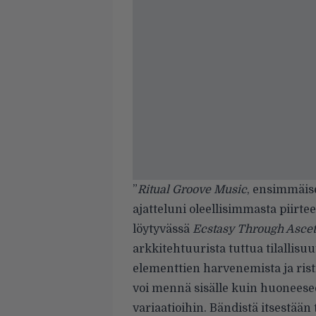
”
Ritual Groove Music
, ensimmäise
ajatteluni oleellisimmasta piirtee
löytyvässä
Ecstasy Through Asce
arkkitehtuurista tuttua tilallisuu
elementtien harvenemista ja ris
voi mennä sisälle kuin huoneesee
variaatioihin. Bändistä itsestään