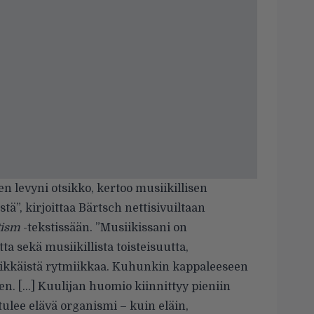
n levyni otsikko, kertoo musiikillisen
stä”, kirjoittaa Bärtsch nettisivuiltaan
tism
-tekstissään. ”Musiikissani on
tta sekä musiikillista toisteisuutta,
tikkäistä rytmiikkaa. Kuhunkin kappaleeseen
n. […] Kuulijan huomio kiinnittyy pieniin
 tulee elävä organismi – kuin eläin,