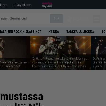
i.net
Leffatykki.com
Etsi
KIRJAUDU
ALAISEN ROCKIN KLASSIKOT
KEIKKA
TARKKAILULUOKKA
SO
5.
6.
Guns N’ Rosesin keikalla nähtiin yllätysvieras
Anthrax 
 Queen oli ennen vanhaan
suoraan country-maailman huipulta – näin
biisillään 
enne vuodelta 1979
kokoonpano suoriutui Bob Dylanin klassikosta
viisautta
i mustassa