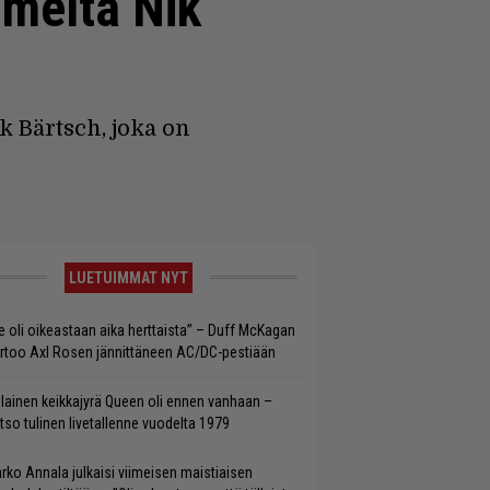
imeltä Nik
k Bärtsch, joka on
LUETUIMMAT NYT
e oli oikeastaan aika herttaista” – Duff McKagan
rtoo Axl Rosen jännittäneen AC/DC-pestiään
llainen keikkajyrä Queen oli ennen vanhaan –
tso tulinen livetallenne vuodelta 1979
rko Annala julkaisi viimeisen maistiaisen