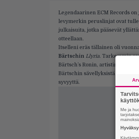
Legendaarinen ECM Records on jul
levymerkin peruslinjat ovat tulleet
julkaisuita, jotka pääsevät yllät
otteellaan.
Itselleni eräs tällainen oli vuonn
Bärtschin
Llyria
. Tarkemmin sa
Bärtsch’s Ronin, artistin tuolloi
Bärtschin sävellyksistä paljastui 
Ar
syvyyttä.
Tarvit
käytt
Me ja huo
tarjotak
mainoksi
Hyväksym
Käytämme 