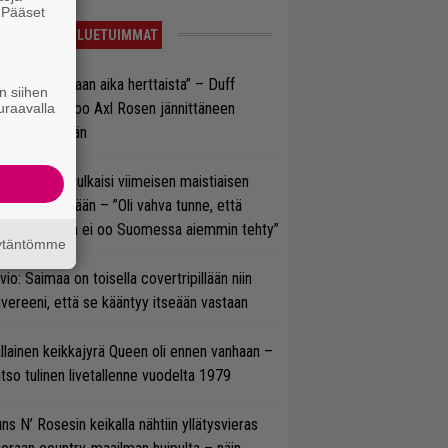
. Pääset
e
LUETUIMMAT
e oli oikeastaan aika herttaista” – Duff
n siihen
cKagan kertoo Axl Rosen jännittäneen
uraavalla
C/DC-pestiään
rko Annala julkaisi viimeisen maistiaisen
olodebyytiltään – ”Oli vahva tunne, että
llaista musaa ei oo Suomessa aiemmin tehty”
äytäntömme
vio: Saimaa on toisella covertripillään niin
vereeni, että se kääntyy itseään vastaan
llainen keikkajyrä Queen oli ennen vanhaan –
tso tulinen livetallenne vuodelta 1979
ns N’ Rosesin keikalla nähtiin yllätysvieras