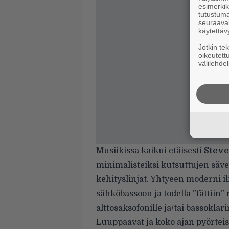
esimerkiks
tutustuma
seuraaval
käytettäv
Jotkin te
oikeutett
välilehdel
Musiikissa kaikui etäisesti
Steve
minimalisteiksi kutsuttujen sävel
kehityslinjat. Yhtyeen moderni i
sähköbassoon ja todella ”fättiin” 
alttosaksofonille ja/tai bassoklari
Luuppaavat ja koko ajan pyörteis