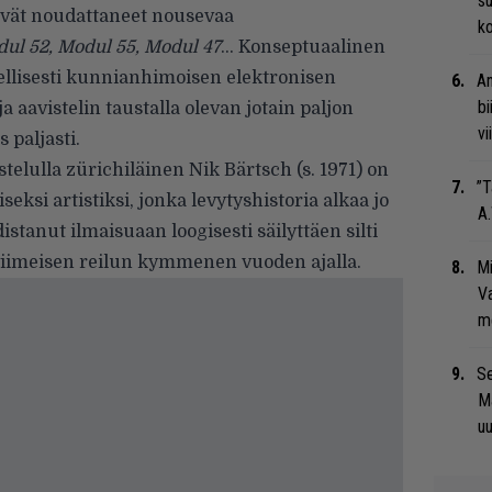
su
eivät noudattaneet nousevaa
ko
ul 52, Modul 55, Modul 47
… Konseptuaalinen
eellisesti kunnianhimoisen elektronisen
An
bi
a aavistelin taustalla olevan jotain paljon
vi
paljasti.
elulla zürichiläinen Nik Bärtsch (s. 1971) on
”T
eksi artistiksi, jonka levytyshistoria alkaa jo
A.
istanut ilmaisuaan loogisesti säilyttäen silti
viimeisen reilun kymmenen vuoden ajalla.
Mi
Va
me
Se
Ma
uu