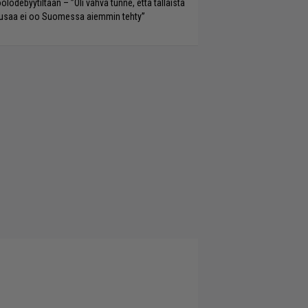
olodebyytiltään – ”Oli vahva tunne, että tällaista
saa ei oo Suomessa aiemmin tehty”