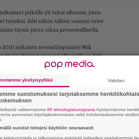
kaissut pitkälle yli tuhat albumia, joten
 tutuiksi. Silti silloin tällöin vastaan tulee
tämään täysin puun takaa persoonallisella
a 2010 julkaistu sveitsiläispianisti
Nik
nottuna yhtyeen nimenä albumilla on Nik
nen kvintettikokoonpano (nykyään kvartetti).
heti väkevää läsnäoloa ja arvoituksellista
vostamme yksityisyyttäsi
Valintasi
semme suostumuksesi tarjotaksemme henkilökohtai
ökokemuksen
lellisesti valitsemamme
88 teknologiakumppania
hyödynnämme henkilö
semme paremman käyttäjäkokemuksen sekä kohdentaaksemme sisältöä
a.
ällä suostut tietojesi käyttöön seuraavasti
laitetunnisteita ja tallennamme evästeitä laitteellesi saadaksemme tie