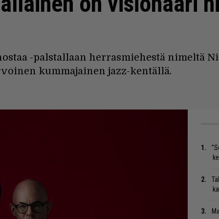
llainen on visionääri n
nostaa -palstallaan herrasmiehestä nimeltä Ni
voinen kummajainen jazz-kentällä.
”S
ke
Tä
ka
Ma