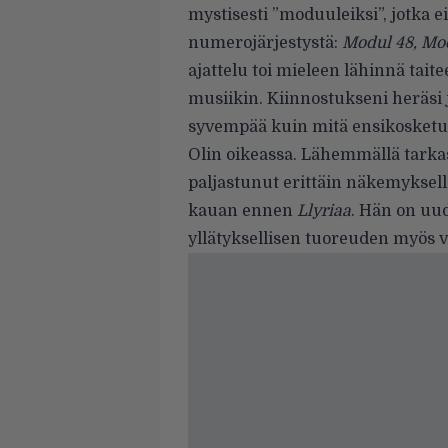
mystisesti ”moduuleiksi”, jotka 
numerojärjestystä:
Modul 48, Mod
ajattelu toi mieleen lähinnä tait
musiikin. Kiinnostukseni heräsi j
syvempää kuin mitä ensikosketus 
Olin oikeassa. Lähemmällä tarkast
paljastunut erittäin näkemyksellis
kauan ennen
Llyriaa
. Hän on uud
yllätyksellisen tuoreuden myös 