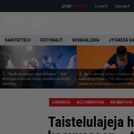
Como.fi
Episodi.fi
ETUSIVU
UUTIS
HAASTATTELU
FESTIVAALIT
KUVAGALLERIA
JYTÄKESÄ G
1.
2.
”Se oli oikeastaan aika herttaista” – Duff
Marko Annala julkaisi viimeisen m
McKagan kertoo Axl Rosen jännittäneen AC/DC-
soolodebyytiltään – ”Oli vahva tunne, e
pestiään
musaa ei oo Suomessa aiemmin tehty
LUKEMISTA
JAZZ KIINNOSTAA
NIK BÄRTSCH
Taistelulajeja