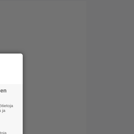
sen
tietoja
 ja
toja