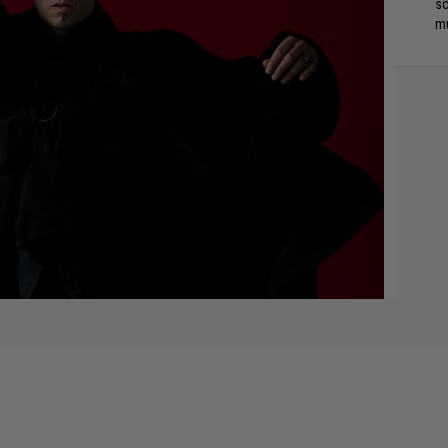
so
mu