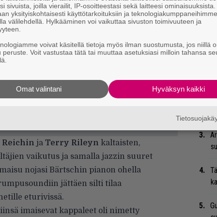
i sivuista, joilla vierailit, IP-osoitteestasi sekä laitteesi ominaisuuksista
an yksityiskohtaisesti käyttötarkoituksiin ja teknologiakumppaneihimm
la välilehdellä. Hylkääminen voi vaikuttaa sivuston toimivuuteen ja
yyteen.
”S
knologiamme voivat käsitellä tietoja myös ilman suostumusta, jos niillä o
M
u peruste. Voit vastustaa tätä tai muuttaa asetuksiasi milloin tahansa se
lä.
A
Ma
Omat valintani
Hyväksyn kaikki
so
tä
Tietosuojak
Ar
 Reichin
ja
Terry Rileyn
kaltaisten,
su
täjien vaikutus ja samalla jazzin suuret
lmaisu nojasi Bärtschin pianon ohella
Tä
ka
rumpusoundiin jättäen silti tilaa
netille eturivissä.
Gu
iinsä imaisevat kappaleet oli nimetty