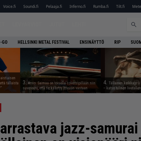
Voice.fi
Soundi.fi
Pelaaja.fi
Inferno.fi
Rumba.fi
Tilt.fi
Metel
ET
LEVYARVIOT
JUTUT
LEHTI
O-GO
HELLSINKI METAL FESTIVAL
ENSINÄYTTÖ
RIP
SUOM
aistiaisen
3.
4.
ttä tällaista
Arvio: Saimaa on toisella covertripillään niin
Tällainen keikkajyrä
”
suvereeni, että se kääntyy itseään vastaan
– katso tulinen livetall
 harrastava jazz-samura