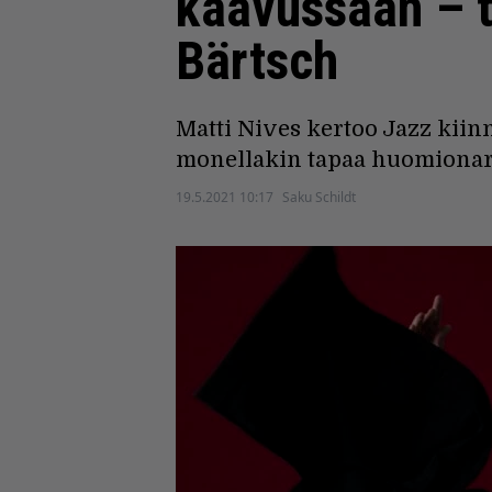
kaavussaan – tä
Bärtsch
Matti Nives kertoo Jazz kiin
monellakin tapaa huomionar
19.5.2021 10:17
Saku Schildt