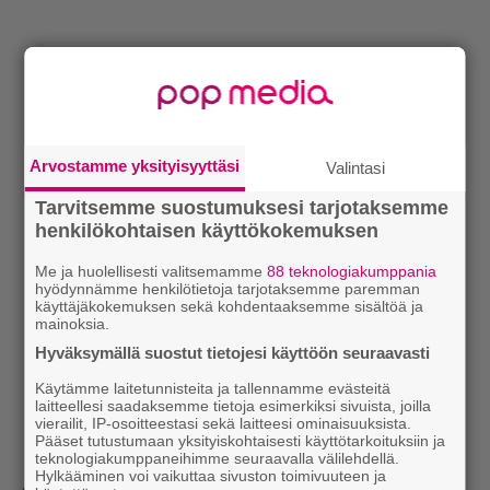
Arvostamme yksityisyyttäsi
Valintasi
Tarvitsemme suostumuksesi tarjotaksemme
henkilökohtaisen käyttökokemuksen
Me ja huolellisesti valitsemamme
88 teknologiakumppania
hyödynnämme henkilötietoja tarjotaksemme paremman
käyttäjäkokemuksen sekä kohdentaaksemme sisältöä ja
mainoksia.
Hyväksymällä suostut tietojesi käyttöön seuraavasti
Käytämme laitetunnisteita ja tallennamme evästeitä
laitteellesi saadaksemme tietoja esimerkiksi sivuista, joilla
vierailit, IP-osoitteestasi sekä laitteesi ominaisuuksista.
Pääset tutustumaan yksityiskohtaisesti käyttötarkoituksiin ja
teknologiakumppaneihimme seuraavalla välilehdellä.
Hylkääminen voi vaikuttaa sivuston toimivuuteen ja