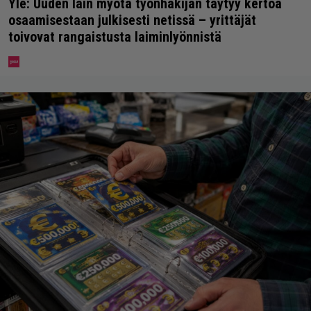
Yle: Uuden lain myötä työnhakijan täytyy kertoa
osaamisestaan julkisesti netissä – yrittäjät
toivovat rangaistusta laiminlyönnistä