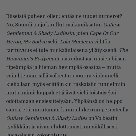
Biiseistä puheen ollen: entäs ne uudet numerot?
No, Soundi on jo kuullut raakamiksatun
Outlaw
Gentlemen & Shady Ladiesin
, joten
Cape Of Our
Heron, My Bodyn
sekä
Lola Montezin
välitön
tarttuvuus ei tule minkäänlaisena yllätyksenä.
The
Hangman’s Bodycount
taas edustaaa uusien biisen
ripeämpää ja hieman hevimpää osastoa – mutta
vain hieman, sillä Volbeat uppoutuu viidennellä
kiekollaan myös erittäinkin raskaisiin tunnelmiin,
mutta nämä kappaleet jäävät vielä toistaiseksi
odottamaan ensiesittelyään. Ylipäänsä on helppo
sanoa, että muutaman kuuntelukerran perusteella
Outlaw Gentlemen & Shady Ladies
on Volbeatin
tyylikkäin ja aivan ehdottomasti musiikillisesti
laaja-alaisin kokonaisuus.