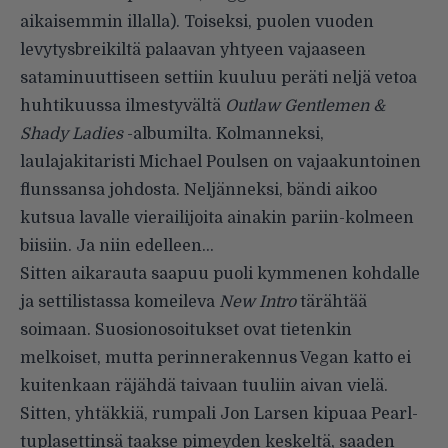
aikaisemmin illalla). Toiseksi, puolen vuoden
levytysbreikiltä palaavan yhtyeen vajaaseen
sataminuuttiseen settiin kuuluu peräti neljä vetoa
huhtikuussa ilmestyvältä
Outlaw Gentlemen &
Shady Ladies
-albumilta. Kolmanneksi,
laulajakitaristi Michael Poulsen on vajaakuntoinen
flunssansa johdosta. Neljänneksi, bändi aikoo
kutsua lavalle vierailijoita ainakin pariin-kolmeen
biisiin. Ja niin edelleen…
Sitten aikarauta saapuu puoli kymmenen kohdalle
ja settilistassa komeileva
New Intro
tärähtää
soimaan. Suosionosoitukset ovat tietenkin
melkoiset, mutta perinnerakennus Vegan katto ei
kuitenkaan räjähdä taivaan tuuliin aivan vielä.
Sitten, yhtäkkiä, rumpali Jon Larsen kipuaa Pearl-
tuplasettinsä taakse pimeyden keskeltä, saaden