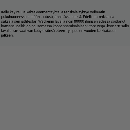
Kello käy reilua kahtakymmentäyhtä ja tanskalaisyhtye Volbeatin
pukuhuoneessa eletään taatusti jännittäviä hetkiä. Edellisen keikkansa
saksalaisen jättifestari Wackenin lavalla noin 80000 ihmisen edessä soittanut
kansansuosikki on nousemassa kööpenhaminalaisen Store Vega -konserttisalin
lavalle, siis vaativan kotiyleisönsä eteen - yli puolen vuoden keikkatauon
jälkeen.