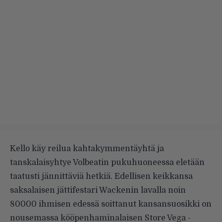
Kello käy reilua kahtakymmentäyhtä ja
tanskalaisyhtye Volbeatin pukuhuoneessa eletään
taatusti jännittäviä hetkiä. Edellisen keikkansa
saksalaisen jättifestari Wackenin lavalla noin
80000 ihmisen edessä soittanut kansansuosikki on
nousemassa kööpenhaminalaisen Store Vega -