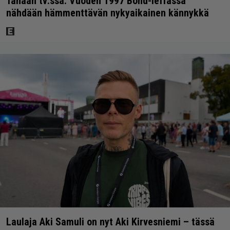
Tänään tv:ssä: Vuoden 1997 Bond-leffassa
nähdään hämmenttävän nykyaikainen kännykkä
Laulaja Aki Samuli on nyt Aki Kirvesniemi – tässä