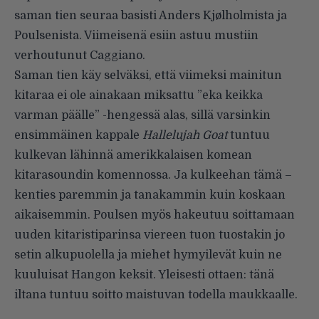
saman tien seuraa basisti Anders Kjølholmista ja
Poulsenista. Viimeisenä esiin astuu mustiin
verhoutunut Caggiano.
Saman tien käy selväksi, että viimeksi mainitun
kitaraa ei ole ainakaan miksattu ”eka keikka
varman päälle” -hengessä alas, sillä varsinkin
ensimmäinen kappale
Hallelujah Goat
tuntuu
kulkevan lähinnä amerikkalaisen komean
kitarasoundin komennossa. Ja kulkeehan tämä –
kenties paremmin ja tanakammin kuin koskaan
aikaisemmin. Poulsen myös hakeutuu soittamaan
uuden kitaristiparinsa viereen tuon tuostakin jo
setin alkupuolella ja miehet hymyilevät kuin ne
kuuluisat Hangon keksit. Yleisesti ottaen: tänä
iltana tuntuu soitto maistuvan todella maukkaalle.