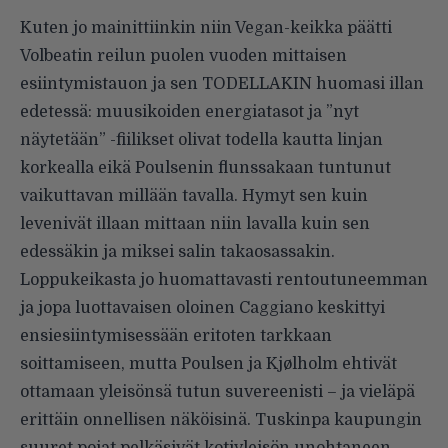
Kuten jo mainittiinkin niin Vegan-keikka päätti
Volbeatin reilun puolen vuoden mittaisen
esiintymistauon ja sen TODELLAKIN huomasi illan
edetessä: muusikoiden energiatasot ja ”nyt
näytetään” -fiilikset olivat todella kautta linjan
korkealla eikä Poulsenin flunssakaan tuntunut
vaikuttavan millään tavalla. Hymyt sen kuin
levenivät illaan mittaan niin lavalla kuin sen
edessäkin ja miksei salin takaosassakin.
Loppukeikasta jo huomattavasti rentoutuneemman
ja jopa luottavaisen oloinen Caggiano keskittyi
ensiesiintymisessään eritoten tarkkaan
soittamiseen, mutta Poulsen ja Kjølholm ehtivät
ottamaan yleisönsä tutun suvereenisti – ja vieläpä
erittäin onnellisen näköisinä. Tuskinpa kaupungin