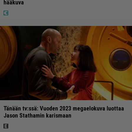
hääkuva
Tänään tv:ssä: Vuoden 2023 megaelokuva luottaa
Jason Stathamin karismaan