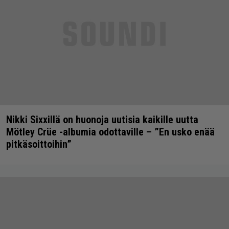
Nikki Sixxillä on huonoja uutisia kaikille uutta
Mötley Crüe -albumia odottaville – ”En usko enää
pitkäsoittoihin”