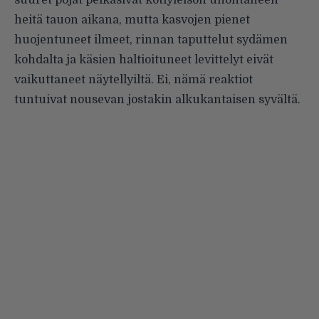
suuret pojat pelkäsivät kotiyleisön unohtaneen
heitä tauon aikana, mutta kasvojen pienet
huojentuneet ilmeet, rinnan taputtelut sydämen
kohdalta ja käsien haltioituneet levittelyt eivät
vaikuttaneet näytellyiltä. Ei, nämä reaktiot
tuntuivat nousevan jostakin alkukantaisen syvältä.