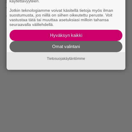
käytettävyyteen.
Soundin Facebookista löytyy lisää kuvia.
Tarkemmin sanottuna
täältä
.
Jotkin teknologiamme voivat käsitellä tietoja myös ilman
suostumusta, jos niillä on siihen oikeutettu peruste. Voit
Teksti ja kuvat: Timo Isoaho
vastustaa tätä tai muuttaa asetuksiasi milloin tahansa
seuraavalla välilehdellä.
Hyväksyn kaikki
Omat valintani
Tietosuojakäytäntömme