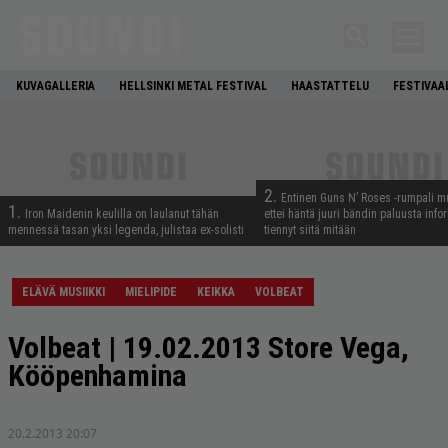
KUVAGALLERIA
HELLSINKI METAL FESTIVAL
HAASTATTELU
FESTIVAA
2.
Entinen Guns N’ Roses -rumpali mu
1.
Iron Maidenin keulilla on laulanut tähän
ettei häntä juuri bändin paluusta info
mennessä tasan yksi legenda, julistaa ex-solisti
tiennyt siitä mitään
ELÄVÄ MUSIIKKI
MIELIPIDE
KEIKKA
VOLBEAT
Volbeat | 19.02.2013 Store Vega,
Kööpenhamina
20.2.2013 20:07