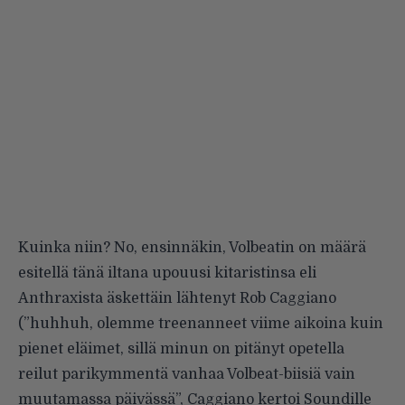
Kuinka niin? No, ensinnäkin, Volbeatin on määrä
esitellä tänä iltana upouusi kitaristinsa eli
Anthraxista äskettäin lähtenyt Rob Caggiano
(”huhhuh, olemme treenanneet viime aikoina kuin
pienet eläimet, sillä minun on pitänyt opetella
reilut parikymmentä vanhaa Volbeat-biisiä vain
muutamassa päivässä”, Caggiano kertoi Soundille