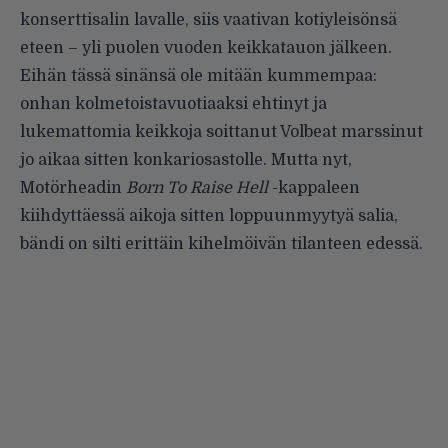
konserttisalin lavalle, siis vaativan kotiyleisönsä
eteen – yli puolen vuoden keikkatauon jälkeen.
Eihän tässä sinänsä ole mitään kummempaa:
onhan kolmetoistavuotiaaksi ehtinyt ja
lukemattomia keikkoja soittanut Volbeat marssinut
jo aikaa sitten konkariosastolle. Mutta nyt,
Motörheadin
Born To Raise Hell
-kappaleen
kiihdyttäessä aikoja sitten loppuunmyytyä salia,
bändi on silti erittäin kihelmöivän tilanteen edessä.