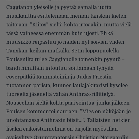
Caggianon yleisölle ja pyytää samalla uutta
musikanttia esittelemään hieman tanskan kielen
taitojaan. ”Kiitos” sieltä kohta irtoaakin, mutta vielä
tässä vaiheessa enemmän kuin ujosti. Ehkä
muusikko reipastuu jo näiden nyt soivien viiden
Tanskan-keikan matkalla. Setin loppupuolella
Poulsenilta tulee Caggianolle toinenkin pyyntö –
bändi nimittäin intoutuu soittamaan lyhyitä
coverpätkiä Rammsteinin ja Judas Priestin
tuotannon parista, kunnes laulajakitaristi kyselee
tuoreelta jäseneltä vähän Anthrax-riffittelyä.
Nouseehan sieltä kohta pari sointua, jonka jälkeen
Poulsen kommentoi nauraen: ”Mies on näköjään jo
unohtamassa Anthraxin biisit…”. Tällaisten hetkien
lisäksi erikoistunnelmia on tarjolla myös illan
avaisyhtye Grumpynatorsin Christian Norgaardin