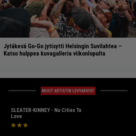
Jytäkesä Go-Go jytisytti Helsingin Suvilahtea –
Katso hulppea kuvagalleria viikonlopulta
MUUT ARTISTIN LEVYARVIOT
SLEATER-KINNEY - No Cities To
Love