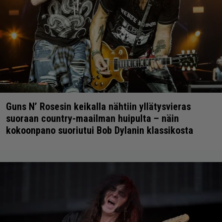
Guns N’ Rosesin keikalla nähtiin yllätysvieras
suoraan country-maailman huipulta – näin
kokoonpano suoriutui Bob Dylanin klassikosta