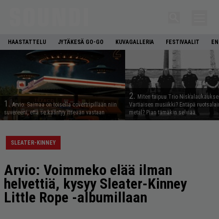
HAASTATTELU
JYTÄKESÄ GO-GO
KUVAGALLERIA
FESTIVAALIT
EN
2.
Miten taipuu Trio Niskalaukaukse
1.
Arvio: Saimaa on toisella covertripillään niin
Vartiaisen musiikki? Entäpä ruotsala
suvereeni, että se kääntyy itseään vastaan
metal? Pian tämäkin selviää
SLEATER-KINNEY
Arvio: Voimmeko elää ilman
helvettiä, kysyy Sleater-Kinney
Little Rope -albumillaan