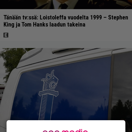
Tänään tv:ssä: Loistoleffa vuodelta 1999 – Stephen
King ja Tom Hanks laadun takeina