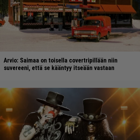
Arvio: Saimaa on toisella covertripillään niin
suvereeni, että se kääntyy itseään vastaan