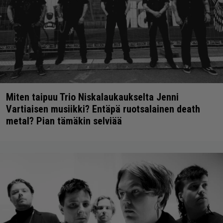
Miten taipuu Trio Niskalaukaukselta Jenni
Vartiaisen musiikki? Entäpä ruotsalainen death
metal? Pian tämäkin selviää