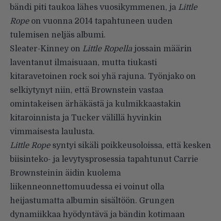
bändi piti taukoa lähes vuosikymmenen, ja
Little
Rope
on vuonna 2014 tapahtuneen uuden
tulemisen neljäs albumi.
Sleater-Kinney on
Little Ropella
jossain määrin
laventanut ilmaisuaan, mutta tiukasti
kitaravetoinen rock soi yhä rajuna. Työnjako on
selkiytynyt niin, että Brownstein vastaa
omintakeisen ärhäkästä ja kulmikkaastakin
kitaroinnista ja Tucker välillä hyvinkin
vimmaisesta laulusta.
Little Rope
syntyi sikäli poikkeusoloissa, että kesken
biisinteko- ja levytysprosessia tapahtunut Carrie
Brownsteinin äidin kuolema
liikenneonnettomuudessa ei voinut olla
heijastumatta albumin sisältöön. Grungen
dynamiikkaa hyödyntävä ja bändin kotimaan