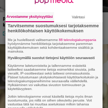
Arvostamme yksityisyyttäsi
Valintasi
Poliisilla tehovalvonta – tästä kysymys ja näin
kauan kestää
Tarvitsemme suostumuksesi tarjotaksemme
henkilökohtaisen käyttökokemuksen
Me ja huolellisesti valitsemamme
88 teknologiakumppania
hyödynnämme henkilötietoja tarjotaksemme paremman
käyttäjäkokemuksen sekä kohdentaaksemme sisältöä ja
mainoksia.
Hyväksymällä suostut tietojesi käyttöön seuraavasti
Käytämme laitetunnisteita ja tallennamme evästeitä
laitteellesi saadaksemme tietoja esimerkiksi sivuista, joilla
vierailit, IP-osoitteestasi sekä laitteesi ominaisuuksista.
Pääset tutustumaan yksityiskohtaisesti käyttötarkoituksiin ja
teknologiakumppaneihimme seuraavalla välilehdellä.
Hylkääminen voi vaikuttaa sivuston toimivuuteen ja
käytettävyyteen.
Jotkin teknologiamme voivat käsitellä tietoja myös ilman
suostumusta, jos niillä on siihen oikeutettu peruste. Voit
vastustaa tätä tai muuttaa asetuksiasi milloin tahansa