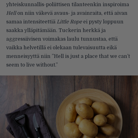
yhteiskunnallis-poliittisen tilanteenkin inspiroima
Hell
on niin väkevä avaus- ja avainraita, että aivan
samaa intensiteettiä
Little Rope
ei pysty loppuun
saakka ylläpitämään. Tuckerin herkkä ja
aggressiivisen voimakas laulu tunnustaa, että
vaikka helvetillä ei olekaan tulevaisuutta eikä
menneisyyttä niin ”Hell is just a place that we can’t
seem to live without.”