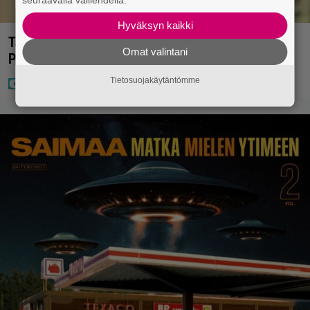
seuraavalla välilehdellä.
Hyväksyn kaikki
Tältä näyttää Vappu Pimiän perhelomalla
Omat valintani
Portugalissa – ”Kaunis mekko”
Tietosuojakäytäntömme