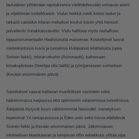
lauluäänen ylittämään rajoituksensa värähdellessään vetoavan arasti
ja vilpittömän tunteikkaasti. Viulun herkkä sointi kietoo laulun ja
tarkasti varioidun kitaran melodiset koukut toisiin yhtä hienosti
polveileviin rinnakkaissäveliin. Viulu hallitsee myös rauhallisen
loppuinstrumentaalin Haalistunutta maisemaa. Koskettimet luovat
mielenkiintoisia kuvia ja tunnelmia klubipianon kilahtelusta (upea
Sininen liekki), telstar-urkuihin (Astronautti), kaihoisaan
lomakuplintaan (Voisitpa olla täällä) ja rytmijanoiseen sormeiluun
(Kevään ensimmäinen päivä).
Sanoitukset saavat kattavan musiikillisen vastineen sekä
haikeimmassa kaipuussa että optimismin valaisemissa tunnelmissa.
Ääripäistä löytyvät levyn välittömimmät hienoudet: menetyksen
hopeoimat Yö rantapuistossa ja Edes uniin sekä toivoa elättelevät
Sininen liekki ja Kevään ensimmäinen päivä. Jälkimmäisen
intomielisen blueskaavan ja tempovan riffin riehakkuus ylittää jopa