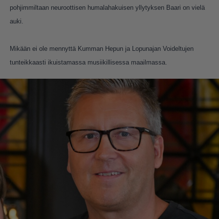
pohjimmiltaan neuroottisen humalahakuisen yllytyksen Baari on vielä
auki.
Mikään ei ole mennyttä Kumman Hepun ja Lopunajan Voideltujen
tunteikkaasti ikuistamassa musiikillisessa maailmassa.