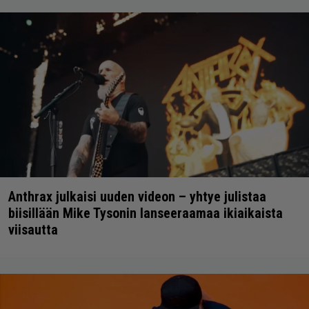
Anthrax julkaisi uuden videon – yhtye julistaa
biisillään Mike Tysonin lanseeraamaa ikiaikaista
viisautta