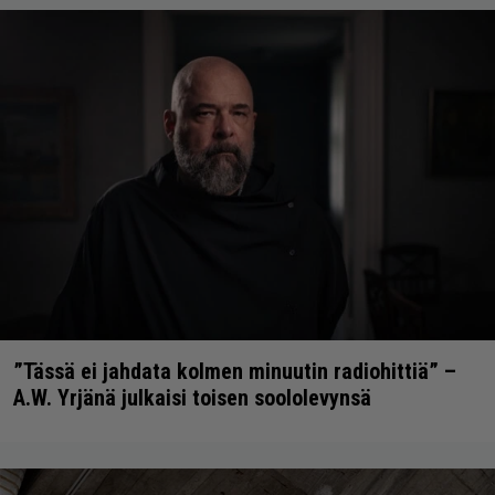
”Tässä ei jahdata kolmen minuutin radiohittiä” –
A.W. Yrjänä julkaisi toisen soololevynsä