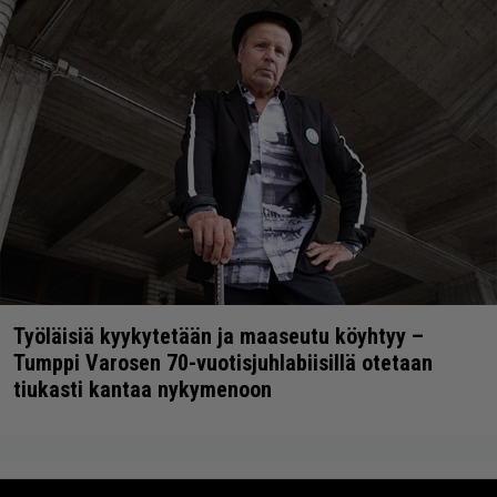
Työläisiä kyykytetään ja maaseutu köyhtyy –
Tumppi Varosen 70-vuotisjuhlabiisillä otetaan
tiukasti kantaa nykymenoon