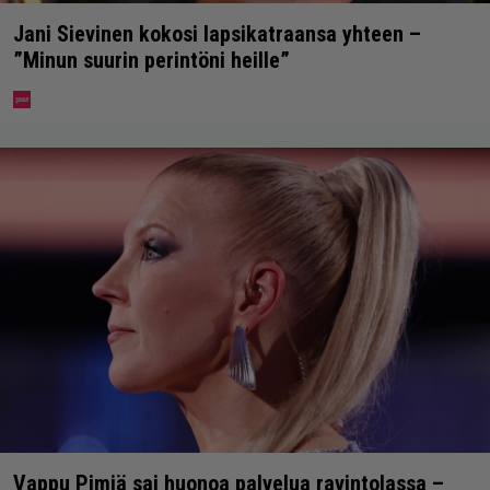
Jani Sievinen kokosi lapsikatraansa yhteen –
”Minun suurin perintöni heille”
Vappu Pimiä sai huonoa palvelua ravintolassa –