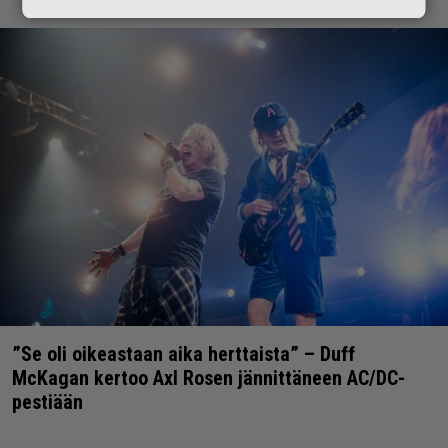
”Se oli oikeastaan aika herttaista” – Duff
McKagan kertoo Axl Rosen jännittäneen AC/DC-
pestiään