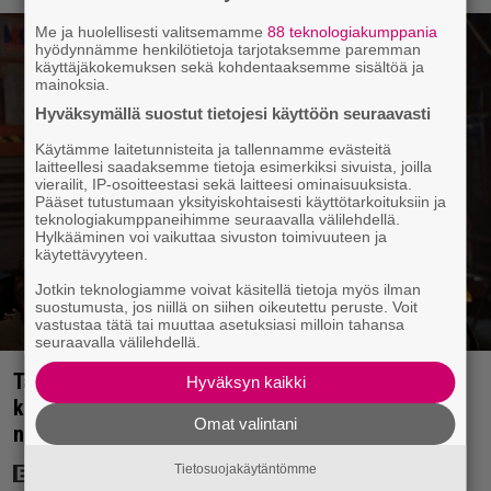
Me ja huolellisesti valitsemamme
88 teknologiakumppania
hyödynnämme henkilötietoja tarjotaksemme paremman
käyttäjäkokemuksen sekä kohdentaaksemme sisältöä ja
mainoksia.
Hyväksymällä suostut tietojesi käyttöön seuraavasti
Käytämme laitetunnisteita ja tallennamme evästeitä
laitteellesi saadaksemme tietoja esimerkiksi sivuista, joilla
vierailit, IP-osoitteestasi sekä laitteesi ominaisuuksista.
Pääset tutustumaan yksityiskohtaisesti käyttötarkoituksiin ja
teknologiakumppaneihimme seuraavalla välilehdellä.
Hylkääminen voi vaikuttaa sivuston toimivuuteen ja
käytettävyyteen.
Jotkin teknologiamme voivat käsitellä tietoja myös ilman
suostumusta, jos niillä on siihen oikeutettu peruste. Voit
vastustaa tätä tai muuttaa asetuksiasi milloin tahansa
seuraavalla välilehdellä.
Tänään tv:ssä: Steven Spielbergin ja Tom Cruisen
Hyväksyn kaikki
kaveruus loppui 21 vuotta sitten – Syynä Cruisen
Omat valintani
nolo käytös
Tietosuojakäytäntömme