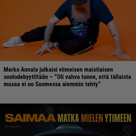
Marko Annala julkaisi viimeisen maistiaisen
soolodebyytiltään – ”Oli vahva tunne, että tällaista
musaa ei oo Suomessa aiemmin tehty”