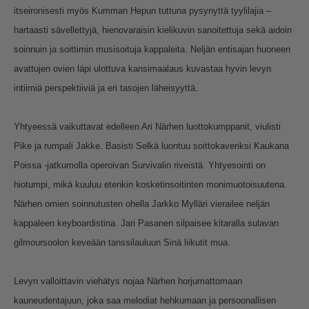
itseironisesti myös Kumman Hepun tuttuna pysynyttä tyylilajia –
hartaasti sävellettyjä, hienovaraisin kielikuvin sanoitettuja sekä aidoin
soinnuin ja soittimin musisoituja kappaleita. Neljän entisajan huoneen
avattujen ovien läpi ulottuva kansimaalaus kuvastaa hyvin levyn
intiimiä perspektiiviä ja eri tasojen läheisyyttä.
Yhtyeessä vaikuttavat edelleen Ari Närhen luottokumppanit, viulisti
Pike ja rumpali Jakke. Basisti Selkä luontuu soittokaveriksi Kaukana
Poissa -jatkumolla operoivan Survivalin riveistä. Yhtyesointi on
hiotumpi, mikä kuuluu etenkin kosketinsoitinten monimuotoisuutena.
Närhen omien soinnutusten ohella Jarkko Mylläri vierailee neljän
kappaleen keyboardistina. Jari Pasanen silpaisee kitaralla sulavan
gilmoursoolon keveään tanssilauluun Sinä liikutit mua.
Levyn valloittavin viehätys nojaa Närhen horjumattomaan
kauneudentajuun, joka saa melodiat hehkumaan ja persoonallisen