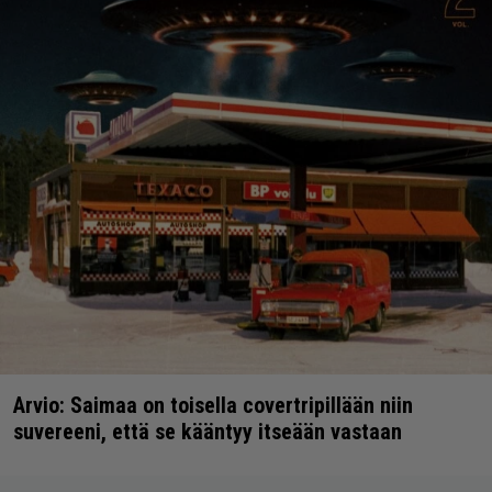
Arvio: Saimaa on toisella covertripillään niin
suvereeni, että se kääntyy itseään vastaan