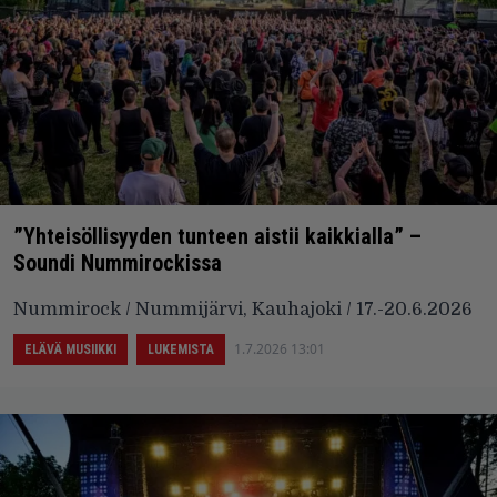
”Yhteisöllisyyden tunteen aistii kaikkialla” –
Soundi Nummirockissa
Nummirock / Nummijärvi, Kauhajoki / 17.-20.6.2026
1.7.2026 13:01
ELÄVÄ MUSIIKKI
LUKEMISTA