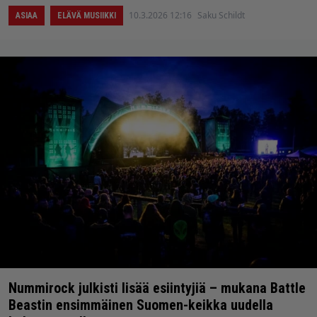
10.3.2026 12:16
Saku Schildt
ASIAA
ELÄVÄ MUSIIKKI
Nummirock julkisti lisää esiintyjiä – mukana Battle
Beastin ensimmäinen Suomen-keikka uudella