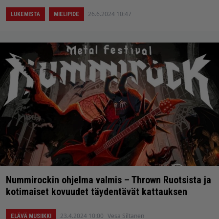
26.6.2024 10:47
LUKEMISTA
MIELIPIDE
Nummirockin ohjelma valmis – Thrown Ruotsista ja
kotimaiset kovuudet täydentävät kattauksen
23.4.2024 10:00
Vesa Siltanen
ELÄVÄ MUSIIKKI