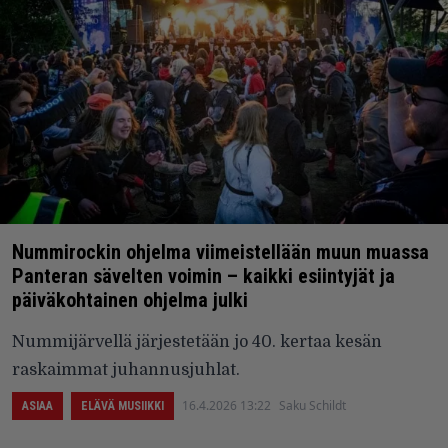
Nummirockin ohjelma viimeistellään muun muassa
Panteran sävelten voimin – kaikki esiintyjät ja
päiväkohtainen ohjelma julki
Nummijärvellä järjestetään jo 40. kertaa kesän
raskaimmat juhannusjuhlat.
16.4.2026 13:22
Saku Schildt
ASIAA
ELÄVÄ MUSIIKKI