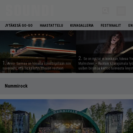
JYTÄKESÄ GO-GO
HAASTATTELU
KUVAGALLERIA
FESTIVAALIT
EN
2.
Se on nyt tai ei koskaan, toteaa Y
1.
Arvio: Saimaa on toisella covertripillään niin
Malmsteen – Ruotsin kitarajumala ly
suvereeni, että se kääntyy itseään vastaan
uuden biisin ja kertoo tulevasta levys
Nummirock