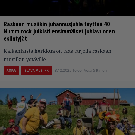
Raskaan musiikin juhannusjuhla täyttää 40 –
Nummirock julkisti ensimmäiset juhlavuoden
esiintyjät
Kaikenlaista herkkua on taas tarjolla raskaan
musiikin ystäville.
3.12.2025 10:00
Vesa Siltanen
ASIAA
ELÄVÄ MUSIIKKI