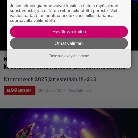
Jotkin teknologiamme voivat käsitellä tietoja myös ilman
suostumusta, jos niillä on siihen oikeutettu peruste. Voit
vastustaa tätä tai muuttaa asetuksiasi milloin tahansa
seuraavalla välilehdellä.
Hyväksyn kaikki
Omat valintani
Tietosuojakäytäntömme
Nummirock täydentää kattaustaan viidellä
kotimaisella sekä kahdella ulkomaisella nimellä
Nummirock 2025 järjestetään 18.-21.6.
29.1.2025 10:11
Vesa Siltanen
ELÄVÄ MUSIIKKI