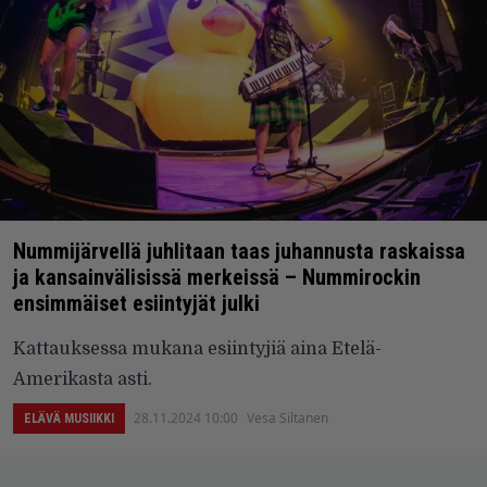
Nummijärvellä juhlitaan taas juhannusta raskaissa
ja kansainvälisissä merkeissä – Nummirockin
ensimmäiset esiintyjät julki
Kattauksessa mukana esiintyjiä aina Etelä-
Amerikasta asti.
28.11.2024 10:00
Vesa Siltanen
ELÄVÄ MUSIIKKI