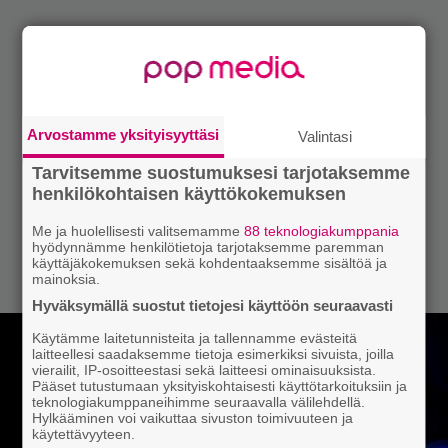
Arvostamme yksityisyyttäsi
Valintasi
Tarvitsemme suostumuksesi tarjotaksemme
henkilökohtaisen käyttökokemuksen
Me ja huolellisesti valitsemamme
88 teknologiakumppania
hyödynnämme henkilötietoja tarjotaksemme paremman
käyttäjäkokemuksen sekä kohdentaaksemme sisältöä ja
mainoksia.
Hyväksymällä suostut tietojesi käyttöön seuraavasti
Käytämme laitetunnisteita ja tallennamme evästeitä
laitteellesi saadaksemme tietoja esimerkiksi sivuista, joilla
vierailit, IP-osoitteestasi sekä laitteesi ominaisuuksista.
Pääset tutustumaan yksityiskohtaisesti käyttötarkoituksiin ja
teknologiakumppaneihimme seuraavalla välilehdellä.
Hylkääminen voi vaikuttaa sivuston toimivuuteen ja
käytettävyyteen.