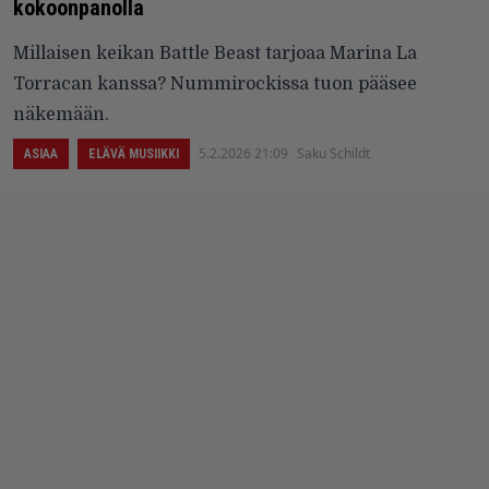
kokoonpanolla
Millaisen keikan Battle Beast tarjoaa Marina La
Torracan kanssa? Nummirockissa tuon pääsee
näkemään.
5.2.2026 21:09
Saku Schildt
ASIAA
ELÄVÄ MUSIIKKI