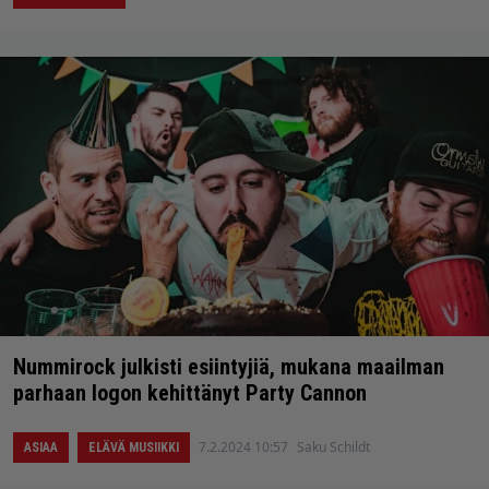
Nummirock julkisti esiintyjiä, mukana maailman
parhaan logon kehittänyt Party Cannon
7.2.2024 10:57
Saku Schildt
ASIAA
ELÄVÄ MUSIIKKI