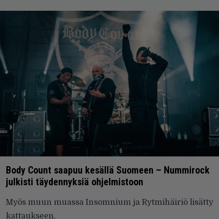
Body Count saapuu kesällä Suomeen – Nummirock
julkisti täydennyksiä ohjelmistoon
Myös muun muassa Insomnium ja Rytmihäiriö lisätty
kattaukseen.