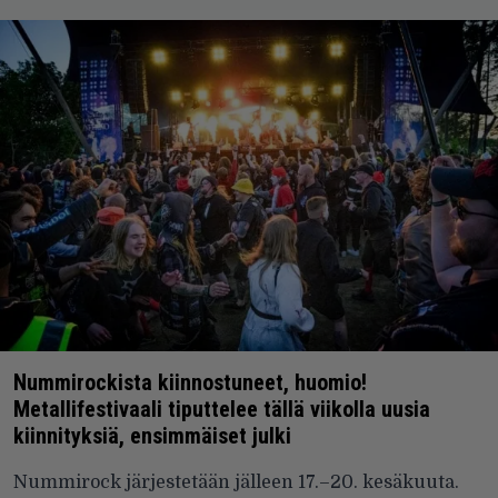
Nummirockista kiinnostuneet, huomio!
Metallifestivaali tiputtelee tällä viikolla uusia
kiinnityksiä, ensimmäiset julki
Nummirock järjestetään jälleen 17.–20. kesäkuuta.