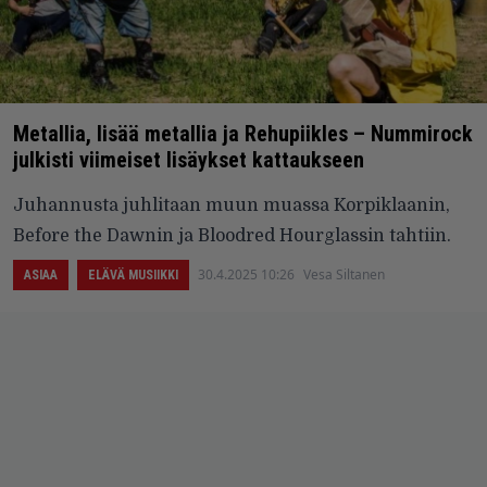
Metallia, lisää metallia ja Rehupiikles – Nummirock
julkisti viimeiset lisäykset kattaukseen
Juhannusta juhlitaan muun muassa Korpiklaanin,
Before the Dawnin ja Bloodred Hourglassin tahtiin.
30.4.2025 10:26
Vesa Siltanen
ASIAA
ELÄVÄ MUSIIKKI