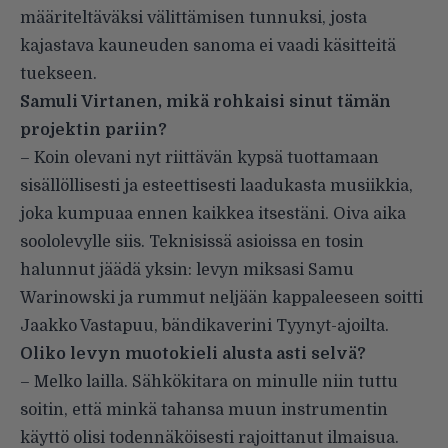
määriteltäväksi välittämisen tunnuksi, josta
kajastava kauneuden sanoma ei vaadi käsitteitä
tuekseen.
Samuli Virtanen, mikä rohkaisi sinut tämän
projektin pariin?
– Koin olevani nyt riittävän kypsä tuottamaan
sisällöllisesti ja esteettisesti laadukasta musiikkia,
joka kumpuaa ennen kaikkea itsestäni. Oiva aika
soololevylle siis. Teknisissä asioissa en tosin
halunnut jäädä yksin: levyn miksasi Samu
Warinowski ja rummut neljään kappaleeseen soitti
Jaakko Vastapuu, bändikaverini Tyynyt-ajoilta.
Oliko levyn muotokieli alusta asti selvä?
– Melko lailla. Sähkökitara on minulle niin tuttu
soitin, että minkä tahansa muun instrumentin
käyttö olisi todennäköisesti rajoittanut ilmaisua.