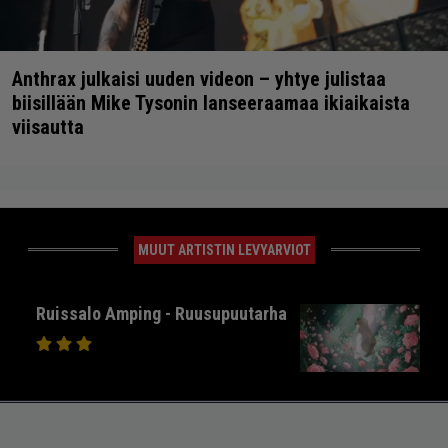
Anthrax julkaisi uuden videon – yhtye julistaa
biisillään Mike Tysonin lanseeraamaa ikiaikaista
viisautta
MUUT ARTISTIN LEVYARVIOT
Ruissalo Amping - Ruusupuutarha