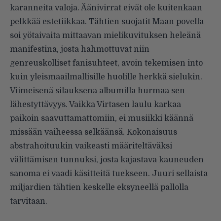
karanneita valoja. Äänivirrat eivät ole kuitenkaan
pelkkää estetiikkaa. Tähtien suojatit Maan povella
soi yötaivaita mittaavan mielikuvituksen heleänä
manifestina, josta hahmottuvat niin
genreuskolliset fanisuhteet, avoin tekemisen into
kuin yleismaailmallisille huolille herkkä sielukin.
Viimeisenä silauksena albumilla hurmaa sen
lähestyttävyys. Vaikka Virtasen laulu karkaa
paikoin saavuttamattomiin, ei musiikki käännä
missään vaiheessa selkäänsä. Kokonaisuus
abstrahoituukin vaikeasti määriteltäväksi
välittämisen tunnuksi, josta kajastava kauneuden
sanoma ei vaadi käsitteitä tuekseen. Juuri sellaista
miljardien tähtien keskelle eksyneellä pallolla
tarvitaan.