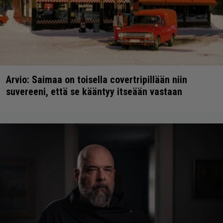
Arvio: Saimaa on toisella covertripillään niin
suvereeni, että se kääntyy itseään vastaan