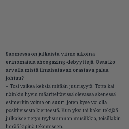
Suomessa on julkaistu viime aikoina
erinomaisia shoegazing-debyyttejä. Osaatko
arvella mistä ilmaisutavan orastava paluu
johtuu?
– Tosi vaikea keksiä mitään juurisyytä. Totta kai
näinkin hyvin määriteltävissä olevassa skenessä
esimerkin voima on suuri, joten kyse voi olla
positiivisesta kierteestä. Kun yksi tai kaksi tekijää
julkaisee tietyn tyylisuunnan musiikkia, toisillakin
herää kipinä tekemiseen.