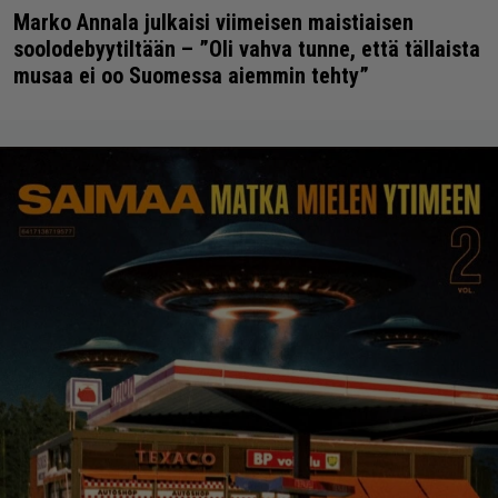
Marko Annala julkaisi viimeisen maistiaisen
soolodebyytiltään – ”Oli vahva tunne, että tällaista
musaa ei oo Suomessa aiemmin tehty”