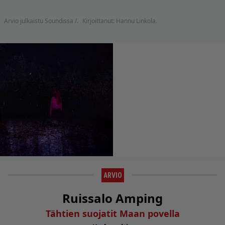
Arvio julkaistu Soundissa /.
Kirjoittanut: Hannu Linkola.
ARVIO
Ruissalo Amping
Tähtien suojatit Maan povella