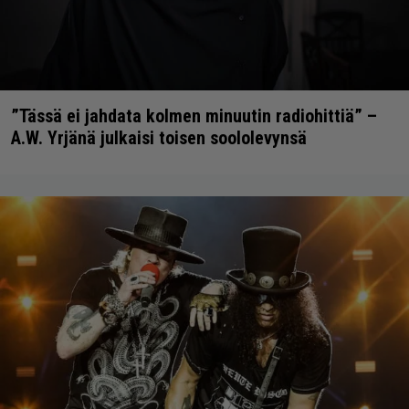
”Tässä ei jahdata kolmen minuutin radiohittiä” –
A.W. Yrjänä julkaisi toisen soololevynsä