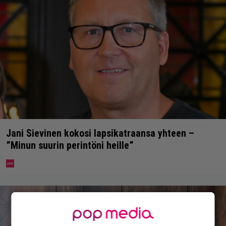
Jani Sievinen kokosi lapsikatraansa yhteen –
”Minun suurin perintöni heille”