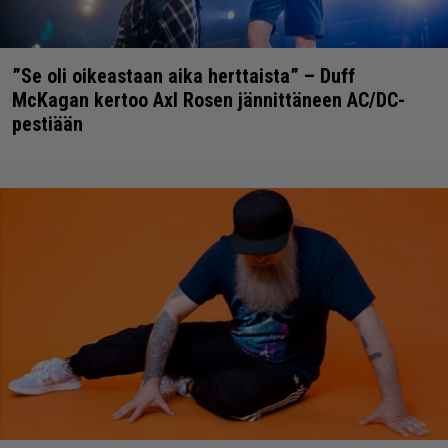
”Se oli oikeastaan aika herttaista” – Duff
McKagan kertoo Axl Rosen jännittäneen AC/DC-
pestiään