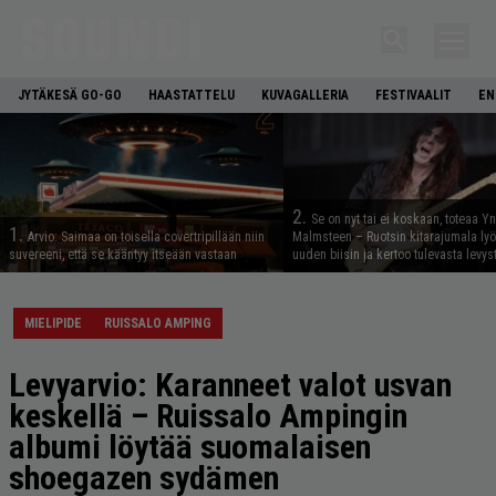
JYTÄKESÄ GO-GO
HAASTATTELU
KUVAGALLERIA
FESTIVAALIT
EN
2.
Se on nyt tai ei koskaan, toteaa Y
1.
Arvio: Saimaa on toisella covertripillään niin
Malmsteen – Ruotsin kitarajumala ly
suvereeni, että se kääntyy itseään vastaan
uuden biisin ja kertoo tulevasta levys
MIELIPIDE
RUISSALO AMPING
Levyarvio: Karanneet valot usvan
keskellä – Ruissalo Ampingin
albumi löytää suomalaisen
shoegazen sydämen