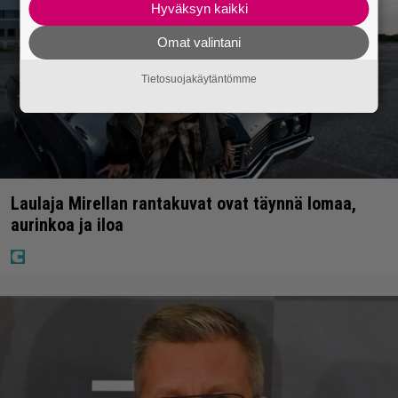
Hyväksyn kaikki
Omat valintani
Tietosuojakäytäntömme
Laulaja Mirellan rantakuvat ovat täynnä lomaa,
aurinkoa ja iloa