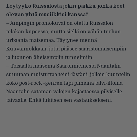
Löytyykö Ruissalosta jokin paikka, jonka koet
olevan yhtä musiikkisi kanssa?
– Ampingin promokuvat on otettu Ruissalon
telakan kupeessa, mutta siellä on vähän turhan
urbaania maisemaa. Täytynee mennä
Kuuvannokkaan, jotta pääsee saaristomaisempiin
ja luonnonläheisempiin tunnelmiin.
– Toisaalta maisema Saaronniemestä Naantalin
suuntaan muistuttaa teini-iästäni, jolloin kuuntelin
koko post-rock -genren läpi pimeinä talvi-iltoina
Naantalin sataman valojen kajastaessa pilviselle
taivaalle. Ehkä lukitsen sen vastauksekseni.