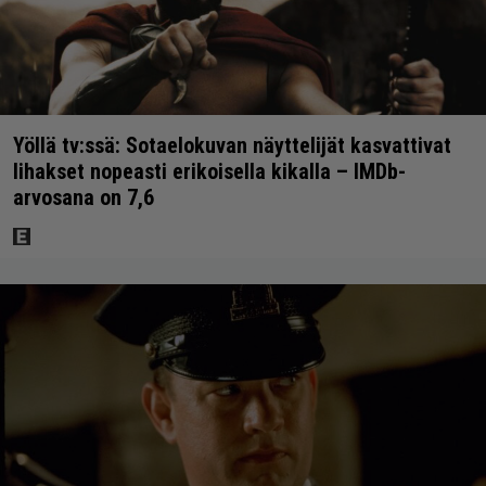
Yöllä tv:ssä: Sotaelokuvan näyttelijät kasvattivat
lihakset nopeasti erikoisella kikalla – IMDb-
arvosana on 7,6