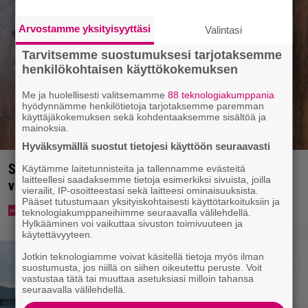
Arvostamme yksityisyyttäsi
Valintasi
Tarvitsemme suostumuksesi tarjotaksemme
henkilökohtaisen käyttökokemuksen
Me ja huolellisesti valitsemamme
88 teknologiakumppania
hyödynnämme henkilötietoja tarjotaksemme paremman
käyttäjäkokemuksen sekä kohdentaaksemme sisältöä ja
mainoksia.
Hyväksymällä suostut tietojesi käyttöön seuraavasti
Syötkö perunoita näin? Tutkijat löysivät yhteyden
Käytämme laitetunnisteita ja tallennamme evästeitä
laitteellesi saadaksemme tietoja esimerkiksi sivuista, joilla
vakavaan kansansairauteen
vierailit, IP-osoitteestasi sekä laitteesi ominaisuuksista.
Pääset tutustumaan yksityiskohtaisesti käyttötarkoituksiin ja
teknologiakumppaneihimme seuraavalla välilehdellä.
Hylkääminen voi vaikuttaa sivuston toimivuuteen ja
käytettävyyteen.
Jotkin teknologiamme voivat käsitellä tietoja myös ilman
suostumusta, jos niillä on siihen oikeutettu peruste. Voit
vastustaa tätä tai muuttaa asetuksiasi milloin tahansa
seuraavalla välilehdellä.