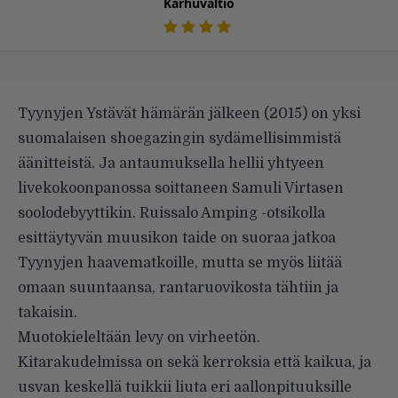
Karhuvaltio
Tyynyjen Ystävät hämärän jälkeen (2015) on yksi
suomalaisen shoegazingin sydämellisimmistä
äänitteistä. Ja antaumuksella hellii yhtyeen
livekokoonpanossa soittaneen Samuli Virtasen
soolodebyyttikin. Ruissalo Amping -otsikolla
esittäytyvän muusikon taide on suoraa jatkoa
Tyynyjen haavematkoille, mutta se myös liitää
omaan suuntaansa, rantaruovikosta tähtiin ja
takaisin.
Muotokieleltään levy on virheetön.
Kitarakudelmissa on sekä kerroksia että kaikua, ja
usvan keskellä tuikkii liuta eri aallonpituuksille