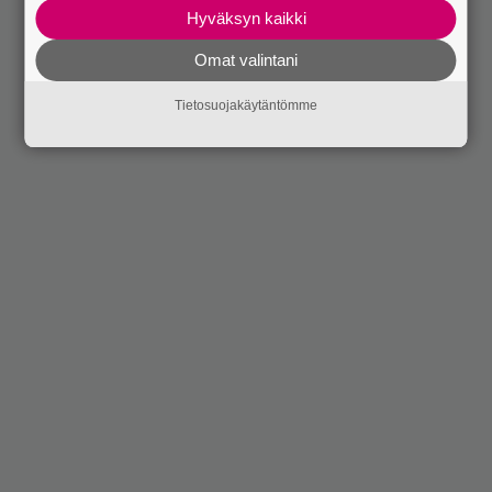
Hyväksyn kaikki
Omat valintani
Tietosuojakäytäntömme