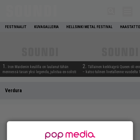
FESTIVAALIT
KUVAGALLERIA
HELLSINKI METAL FESTIVAL
HAASTATTE
1.
2.
Iron Maidenin keulilla on laulanut tähän
Tällainen keikkajyrä Queen oli e
mennessä tasan yksi legenda, julistaa ex-solisti
– katso tulinen livetallenne vuodelta
Verdura