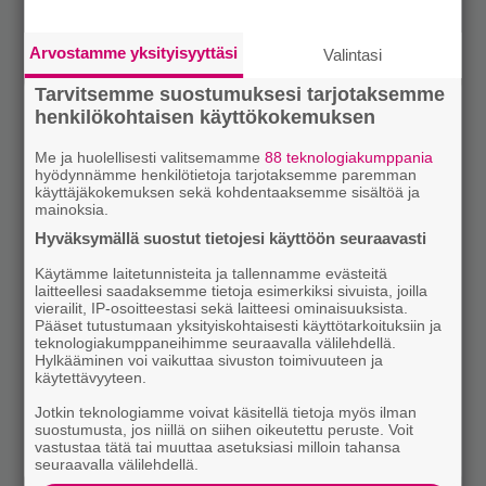
Arvostamme yksityisyyttäsi
Valintasi
Tarvitsemme suostumuksesi tarjotaksemme
henkilökohtaisen käyttökokemuksen
Me ja huolellisesti valitsemamme
88 teknologiakumppania
hyödynnämme henkilötietoja tarjotaksemme paremman
käyttäjäkokemuksen sekä kohdentaaksemme sisältöä ja
mainoksia.
Hyväksymällä suostut tietojesi käyttöön seuraavasti
Käytämme laitetunnisteita ja tallennamme evästeitä
laitteellesi saadaksemme tietoja esimerkiksi sivuista, joilla
vierailit, IP-osoitteestasi sekä laitteesi ominaisuuksista.
Pääset tutustumaan yksityiskohtaisesti käyttötarkoituksiin ja
teknologiakumppaneihimme seuraavalla välilehdellä.
Hylkääminen voi vaikuttaa sivuston toimivuuteen ja
käytettävyyteen.
Jotkin teknologiamme voivat käsitellä tietoja myös ilman
suostumusta, jos niillä on siihen oikeutettu peruste. Voit
vastustaa tätä tai muuttaa asetuksiasi milloin tahansa
seuraavalla välilehdellä.