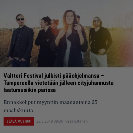
Valtteri Festival julkisti pääohjelmansa –
Tampereella vietetään jälleen cityjuhannusta
laatumusiikin parissa
Ennakkoliput myyntiin maanantaina 25.
maaliskuuta.
22.3.2019 09:36
Vesa Siltanen
ELÄVÄ MUSIIKKI