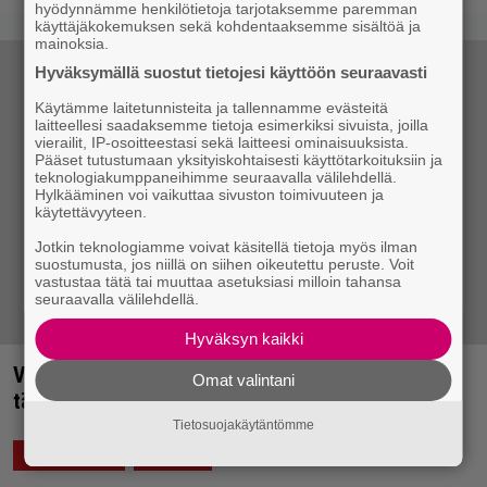
hyödynnämme henkilötietoja tarjotaksemme paremman
käyttäjäkokemuksen sekä kohdentaaksemme sisältöä ja
mainoksia.
Hyväksymällä suostut tietojesi käyttöön seuraavasti
Käytämme laitetunnisteita ja tallennamme evästeitä
laitteellesi saadaksemme tietoja esimerkiksi sivuista, joilla
vierailit, IP-osoitteestasi sekä laitteesi ominaisuuksista.
Pääset tutustumaan yksityiskohtaisesti käyttötarkoituksiin ja
teknologiakumppaneihimme seuraavalla välilehdellä.
Hylkääminen voi vaikuttaa sivuston toimivuuteen ja
käytettävyyteen.
Jotkin teknologiamme voivat käsitellä tietoja myös ilman
suostumusta, jos niillä on siihen oikeutettu peruste. Voit
vastustaa tätä tai muuttaa asetuksiasi milloin tahansa
seuraavalla välilehdellä.
Hyväksyn kaikki
Varaslähtö juhannukseen – Olavi Uusivirran
Omat valintani
tähdittämä Valtterin talvirieha sanoin ja kuvin
Tietosuojakäytäntömme
29.2.2016 13:33
Mikko Meriläinen
ELÄVÄ MUSIIKKI
MIELIPIDE