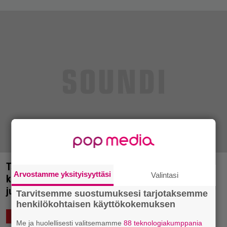
Tampereella vietetään jälleen juhannusta
Arvostamme yksityisyyttäsi
Valintasi
kaupunkifestareiden merkeissä: Valtteri Festival
julkisti esiintyjätietojaan
Tarvitsemme suostumuksesi tarjotaksemme
henkilökohtaisen käyttökokemuksen
22.3.2017 12:14
Saku Schildt
ELÄVÄ MUSIIKKI
Me ja huolellisesti valitsemamme
88 teknologiakumppania