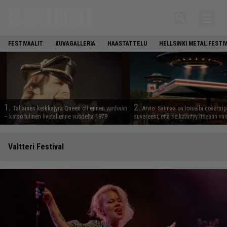
FESTIVAALIT
KUVAGALLERIA
HAASTATTELU
HELLSINKI METAL FESTI
1.
2.
Tällainen keikkajyrä Queen oli ennen vanhaan
Arvio: Saimaa on toisella covertrip
– katso tulinen livetallenne vuodelta 1979
suvereeni, että se kääntyy itseään va
Valtteri Festival