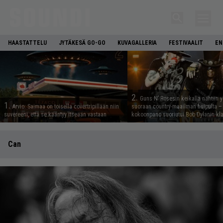
HAASTATTELU
JYTÄKESÄ GO-GO
KUVAGALLERIA
FESTIVAALIT
EN
2.
Guns N’ Rosesin keikalla nähtiin y
1.
Arvio: Saimaa on toisella covertripillään niin
suoraan country-maailman huipulta –
suvereeni, että se kääntyy itseään vastaan
kokoonpano suoriutui Bob Dylanin kl
Can