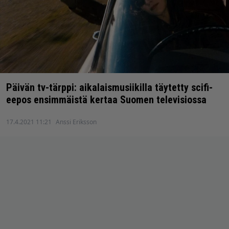
Päivän tv-tärppi: aikalaismusiikilla täytetty scifi-
eepos ensimmäistä kertaa Suomen televisiossa
17.4.2021 11:21
Anssi Eriksson