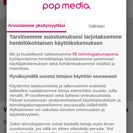
6.9.2017 08:15
Saku Schildt
ASIAA
Arvostamme yksityisyyttäsi
Valintasi
Tarvitsemme suostumuksesi tarjotaksemme
henkilökohtaisen käyttökokemuksen
Me ja huolellisesti valitsemamme
88 teknologiakumppania
hyödynnämme henkilötietoja tarjotaksemme paremman
käyttäjäkokemuksen sekä kohdentaaksemme sisältöä ja
mainoksia.
Hyväksymällä suostut tietojesi käyttöön seuraavasti
Käytämme laitetunnisteita ja tallennamme evästeitä
laitteellesi saadaksemme tietoja esimerkiksi sivuista, joilla
vierailit, IP-osoitteestasi sekä laitteesi ominaisuuksista.
Pääset tutustumaan yksityiskohtaisesti käyttötarkoituksiin ja
teknologiakumppaneihimme seuraavalla välilehdellä.
Väittämä: David Bowielta uusi albumi tammikuussa
Hylkääminen voi vaikuttaa sivuston toimivuuteen ja
käytettävyyteen.
Muhiiko maestron mielessä syntymäpäiväyllätys?
Jotkin teknologiamme voivat käsitellä tietoja myös ilman
suostumusta, jos niillä on siihen oikeutettu peruste. Voit
25.10.2015 02:02
Eero Tarmo