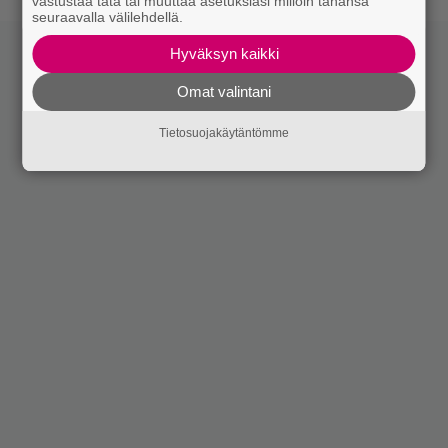
vastustaa tätä tai muuttaa asetuksiasi milloin tahansa
seuraavalla välilehdellä.
Hyväksyn kaikki
Omat valintani
Tietosuojakäytäntömme