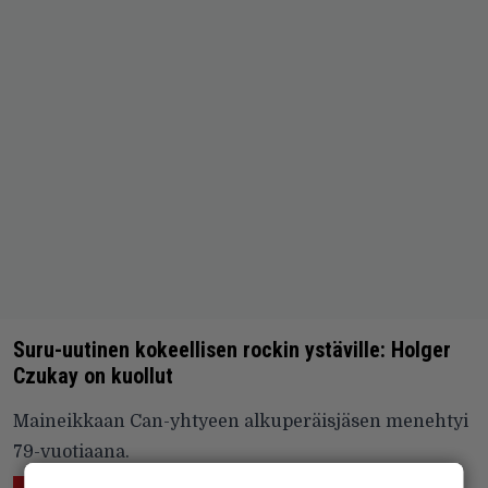
Suru-uutinen kokeellisen rockin ystäville: Holger
Czukay on kuollut
Maineikkaan Can-yhtyeen alkuperäisjäsen menehtyi
79-vuotiaana.