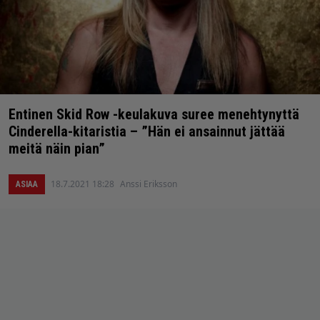
Entinen Skid Row -keulakuva suree menehtynyttä
Cinderella-kitaristia – ”Hän ei ansainnut jättää
meitä näin pian”
18.7.2021 18:28
Anssi Eriksson
ASIAA