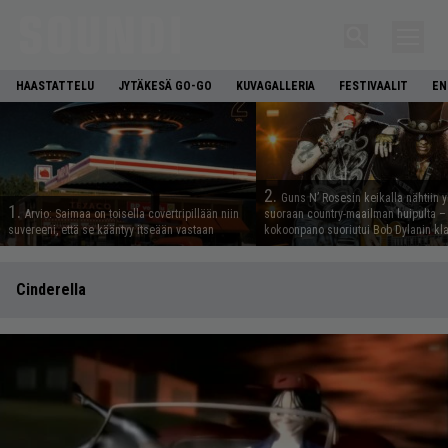
HAASTATTELU
JYTÄKESÄ GO-GO
KUVAGALLERIA
FESTIVAALIT
EN
2.
Guns N’ Rosesin keikalla nähtiin y
1.
Arvio: Saimaa on toisella covertripillään niin
suoraan country-maailman huipulta –
suvereeni, että se kääntyy itseään vastaan
kokoonpano suoriutui Bob Dylanin kl
Cinderella