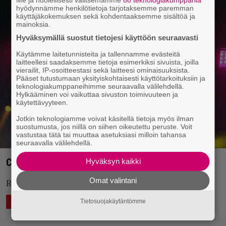
Me ja huolellisesti valitsemamme
88 teknologiakumppania
hyödynnämme henkilötietoja tarjotaksemme paremman
käyttäjäkokemuksen sekä kohdentaaksemme sisältöä ja
mainoksia.
Hyväksymällä suostut tietojesi käyttöön seuraavasti
Käytämme laitetunnisteita ja tallennamme evästeitä
laitteellesi saadaksemme tietoja esimerkiksi sivuista, joilla
vierailit, IP-osoitteestasi sekä laitteesi ominaisuuksista.
Pääset tutustumaan yksityiskohtaisesti käyttötarkoituksiin ja
teknologiakumppaneihimme seuraavalla välilehdellä.
Hylkääminen voi vaikuttaa sivuston toimivuuteen ja
käytettävyyteen.
Jotkin teknologiamme voivat käsitellä tietoja myös ilman
suostumusta, jos niillä on siihen oikeutettu peruste. Voit
vastustaa tätä tai muuttaa asetuksiasi milloin tahansa
seuraavalla välilehdellä.
Cinderella-kitaristi Jeff LaBar, 58, on kuollut
Hyväksyn kaikki
Omat valintani
RIP Jeffrey Philip LaBar, 18.3.1963 - 14.7.2021.
15.7.2021 10:10
Vesa Siltanen
Tietosuojakäytäntömme
ASIAA