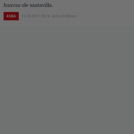
haavaa ole saatavilla.
15.10.2017 20:19
Anssi Eriksson
ASIAA