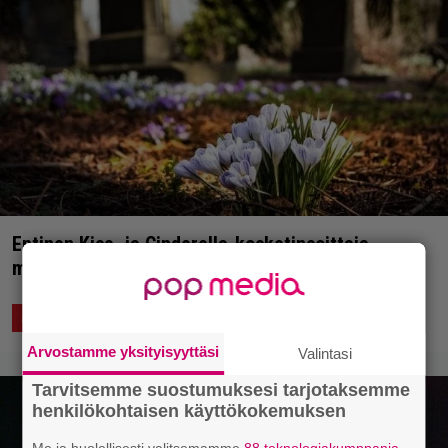
Entinen Kiss- ja Cinderella-kosketinsoittaja
menehtyi
15.7.2021 20:19
Anssi Eriksson
ASIAA
Arvostamme yksityisyyttäsi
Valintasi
Tarvitsemme suostumuksesi tarjotaksemme
henkilökohtaisen käyttökokemuksen