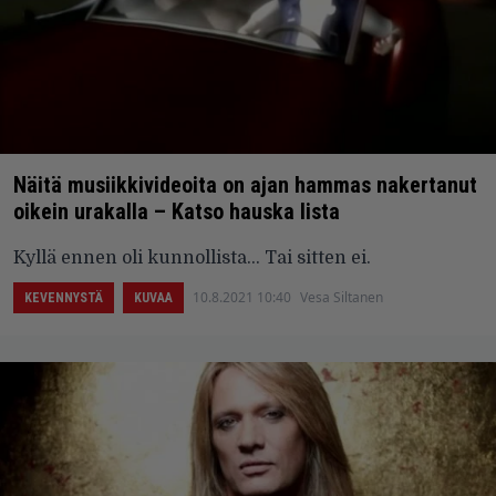
Näitä musiikkivideoita on ajan hammas nakertanut
oikein urakalla – Katso hauska lista
Kyllä ennen oli kunnollista... Tai sitten ei.
10.8.2021 10:40
Vesa Siltanen
KEVENNYSTÄ
KUVAA