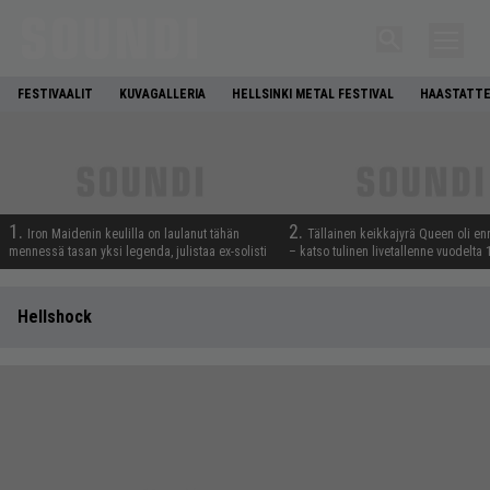
FESTIVAALIT
KUVAGALLERIA
HELLSINKI METAL FESTIVAL
HAASTATTE
1.
2.
Iron Maidenin keulilla on laulanut tähän
Tällainen keikkajyrä Queen oli e
mennessä tasan yksi legenda, julistaa ex-solisti
– katso tulinen livetallenne vuodelta
Hellshock