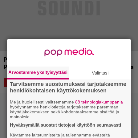
Puntala-rock julkisti ensimmäiset esiintyjät –
Punk-festivaaleille tullaan aina Meksikosta saakka
Arvostamme yksityisyyttäsi
Valintasi
21.3.2017 09:03
Vesa Siltanen
ELÄVÄ MUSIIKKI
Tarvitsemme suostumuksesi tarjotaksemme
henkilökohtaisen käyttökokemuksen
Me ja huolellisesti valitsemamme
88 teknologiakumppania
hyödynnämme henkilötietoja tarjotaksemme paremman
käyttäjäkokemuksen sekä kohdentaaksemme sisältöä ja
mainoksia.
Hyväksymällä suostut tietojesi käyttöön seuraavasti
Käytämme laitetunnisteita ja tallennamme evästeitä