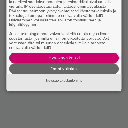
laitteellesi saadaksemme tietoja esimerkiksi sivuista, joilla
vierailit, IP-osoitteestasi sekä laitteesi ominaisuuksista.
Pääset tutustumaan yksityiskohtaisesti käyttötarkoituksiin ja
teknologiakumppaneihimme seuraavalla välilehdellä.
Hylkääminen voi vaikuttaa sivuston toimivuuteen ja
käytettävyyteen.
Jotkin teknologiamme voivat käsitellä tietoja myös ilman
suostumusta, jos niillä on siihen oikeutettu peruste. Voit
vastustaa tätä tai muuttaa asetuksiasi milloin tahansa
seuraavalla välilehdellä.
Hyväksyn kaikki
Omat valintani
Tietosuojakäytäntömme